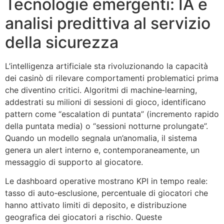
Tecnologie emergenti: IA e
analisi predittiva al servizio
della sicurezza
L’intelligenza artificiale sta rivoluzionando la capacità
dei casinò di rilevare comportamenti problematici prima
che diventino critici. Algoritmi di machine‑learning,
addestrati su milioni di sessioni di gioco, identificano
pattern come “escalation di puntata” (incremento rapido
della puntata media) o “sessioni notturne prolungate”.
Quando un modello segnala un’anomalia, il sistema
genera un alert interno e, contemporaneamente, un
messaggio di supporto al giocatore.
Le dashboard operative mostrano KPI in tempo reale:
tasso di auto‑esclusione, percentuale di giocatori che
hanno attivato limiti di deposito, e distribuzione
geografica dei giocatori a rischio. Queste