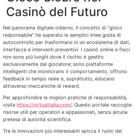
Casinò del Futuro
Nel panorama digitale odierno, il concetto di “gioco
responsabile” ha superato le semplici linee guida di
autocontrollo per trasformarsi in un ecosistema di dati,
interfacce e interventi preventivi. I casinò online e fisici
non sono più luoghi dove il rischio è gestito
esclusivamente dal giocatore; sono piattaforme
intelligenti che monitorano il comportamento, offrono
feedback in tempo reale e, soprattutto, educano
attraverso meccaniche di reward.
Per approfondire le migliori pratiche di responsabilità,
visita
https://virtualitalia.com/
. Questo portale raccoglie
risorse utili per operatori e appassionati, senza alcuna
pretesa di autorità scientifica.
Tra le innovazioni più interessanti spicca il ruolo dei