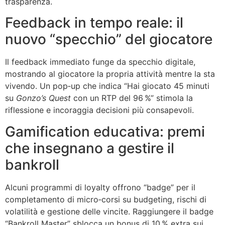
trasparenza.
Feedback in tempo reale: il
nuovo “specchio” del giocatore
Il feedback immediato funge da specchio digitale,
mostrando al giocatore la propria attività mentre la sta
vivendo. Un pop‑up che indica “Hai giocato 45 minuti
su
Gonzo’s Quest
con un RTP del 96 %” stimola la
riflessione e incoraggia decisioni più consapevoli.
Gamification educativa: premi
che insegnano a gestire il
bankroll
Alcuni programmi di loyalty offrono “badge” per il
completamento di micro‑corsi su budgeting, rischi di
volatilità e gestione delle vincite. Raggiungere il badge
“Bankroll Master” sblocca un bonus di 10 % extra sui