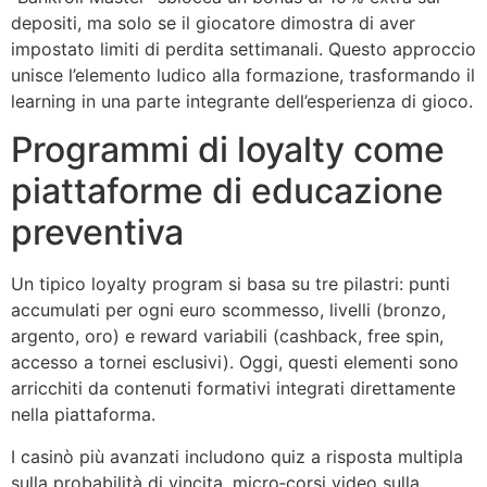
depositi, ma solo se il giocatore dimostra di aver
impostato limiti di perdita settimanali. Questo approccio
unisce l’elemento ludico alla formazione, trasformando il
learning in una parte integrante dell’esperienza di gioco.
Programmi di loyalty come
piattaforme di educazione
preventiva
Un tipico loyalty program si basa su tre pilastri: punti
accumulati per ogni euro scommesso, livelli (bronzo,
argento, oro) e reward variabili (cashback, free spin,
accesso a tornei esclusivi). Oggi, questi elementi sono
arricchiti da contenuti formativi integrati direttamente
nella piattaforma.
I casinò più avanzati includono quiz a risposta multipla
sulla probabilità di vincita, micro‑corsi video sulla