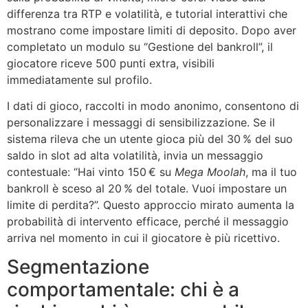
differenza tra RTP e volatilità, e tutorial interattivi che
mostrano come impostare limiti di deposito. Dopo aver
completato un modulo su “Gestione del bankroll”, il
giocatore riceve 500 punti extra, visibili
immediatamente sul profilo.
I dati di gioco, raccolti in modo anonimo, consentono di
personalizzare i messaggi di sensibilizzazione. Se il
sistema rileva che un utente gioca più del 30 % del suo
saldo in slot ad alta volatilità, invia un messaggio
contestuale: “Hai vinto 150 € su
Mega Moolah
, ma il tuo
bankroll è sceso al 20 % del totale. Vuoi impostare un
limite di perdita?”. Questo approccio mirato aumenta la
probabilità di intervento efficace, perché il messaggio
arriva nel momento in cui il giocatore è più ricettivo.
Segmentazione
comportamentale: chi è a