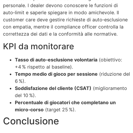
personale. I dealer devono conoscere le funzioni di
auto‑limit e saperle spiegare in modo amichevole. Il
customer care deve gestire richieste di auto‑esclusione
con empatia, mentre il compliance officer controlla la
correttezza dei dati e la conformità alle normative.
KPI da monitorare
Tasso di auto‑esclusione volontaria
(obiettivo:
+4 % rispetto al baseline).
Tempo medio di gioco per sessione
(riduzione del
6 %).
Soddisfazione del cliente (CSAT)
(miglioramento
del 10 %).
Percentuale di giocatori che completano un
micro‑corso
(target 25 %).
Conclusione