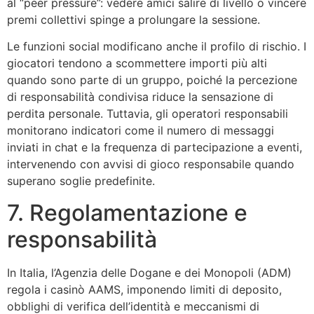
al “peer pressure”: vedere amici salire di livello o vincere
premi collettivi spinge a prolungare la sessione.
Le funzioni social modificano anche il profilo di rischio. I
giocatori tendono a scommettere importi più alti
quando sono parte di un gruppo, poiché la percezione
di responsabilità condivisa riduce la sensazione di
perdita personale. Tuttavia, gli operatori responsabili
monitorano indicatori come il numero di messaggi
inviati in chat e la frequenza di partecipazione a eventi,
intervenendo con avvisi di gioco responsabile quando
superano soglie predefinite.
7. Regolamentazione e
responsabilità
In Italia, l’Agenzia delle Dogane e dei Monopoli (ADM)
regola i casinò AAMS, imponendo limiti di deposito,
obblighi di verifica dell’identità e meccanismi di