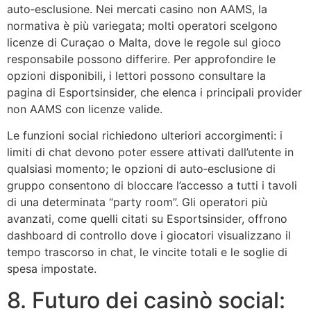
auto‑esclusione. Nei mercati casino non AAMS, la
normativa è più variegata; molti operatori scelgono
licenze di Curaçao o Malta, dove le regole sul gioco
responsabile possono differire. Per approfondire le
opzioni disponibili, i lettori possono consultare la
pagina di Esportsinsider, che elenca i principali provider
non AAMS con licenze valide.
Le funzioni social richiedono ulteriori accorgimenti: i
limiti di chat devono poter essere attivati dall’utente in
qualsiasi momento; le opzioni di auto‑esclusione di
gruppo consentono di bloccare l’accesso a tutti i tavoli
di una determinata “party room”. Gli operatori più
avanzati, come quelli citati su Esportsinsider, offrono
dashboard di controllo dove i giocatori visualizzano il
tempo trascorso in chat, le vincite totali e le soglie di
spesa impostate.
8. Futuro dei casinò social: