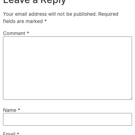
Your email address will not be published.
Required
fields are marked
*
Comment
*
Name
*
Email
*