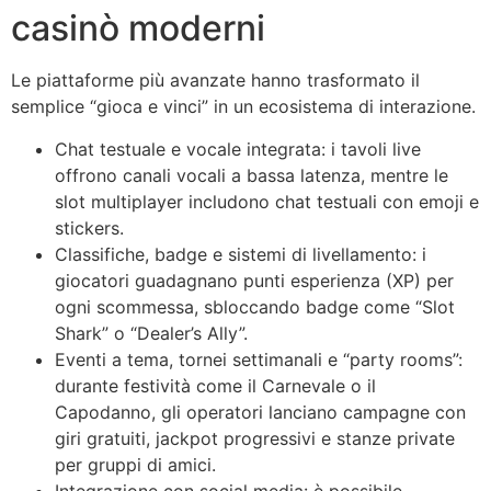
casinò moderni
Le piattaforme più avanzate hanno trasformato il
semplice “gioca e vinci” in un ecosistema di interazione.
Chat testuale e vocale integrata: i tavoli live
offrono canali vocali a bassa latenza, mentre le
slot multiplayer includono chat testuali con emoji e
stickers.
Classifiche, badge e sistemi di livellamento: i
giocatori guadagnano punti esperienza (XP) per
ogni scommessa, sbloccando badge come “Slot
Shark” o “Dealer’s Ally”.
Eventi a tema, tornei settimanali e “party rooms”:
durante festività come il Carnevale o il
Capodanno, gli operatori lanciano campagne con
giri gratuiti, jackpot progressivi e stanze private
per gruppi di amici.
Integrazione con social media: è possibile