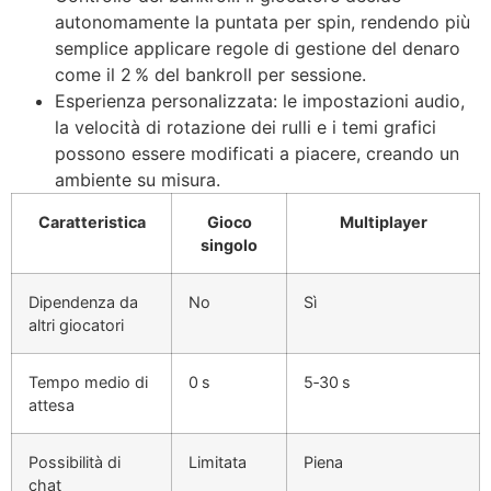
autonomamente la puntata per spin, rendendo più
semplice applicare regole di gestione del denaro
come il 2 % del bankroll per sessione.
Esperienza personalizzata: le impostazioni audio,
la velocità di rotazione dei rulli e i temi grafici
possono essere modificati a piacere, creando un
ambiente su misura.
Caratteristica
Gioco
Multiplayer
singolo
Dipendenza da
No
Sì
altri giocatori
Tempo medio di
0 s
5‑30 s
attesa
Possibilità di
Limitata
Piena
chat