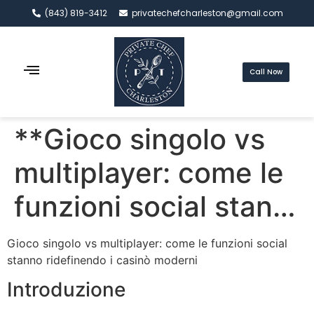
(843) 819-3412
privatechefcharleston@gmail.com
Call Now
**Gioco singolo vs
multiplayer: come le
funzioni social stan…
Gioco singolo vs multiplayer: come le funzioni social
stanno ridefinendo i casinò moderni
Introduzione