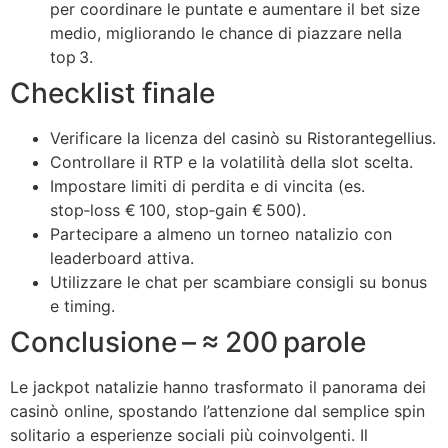
per coordinare le puntate e aumentare il bet size
medio, migliorando le chance di piazzare nella
top 3.
Checklist finale
Verificare la licenza del casinò su Ristorantegellius.
Controllare il RTP e la volatilità della slot scelta.
Impostare limiti di perdita e di vincita (es.
stop‑loss € 100, stop‑gain € 500).
Partecipare a almeno un torneo natalizio con
leaderboard attiva.
Utilizzare le chat per scambiare consigli su bonus
e timing.
Conclusione – ≈ 200 parole
Le jackpot natalizie hanno trasformato il panorama dei
casinò online, spostando l’attenzione dal semplice spin
solitario a esperienze sociali più coinvolgenti. Il