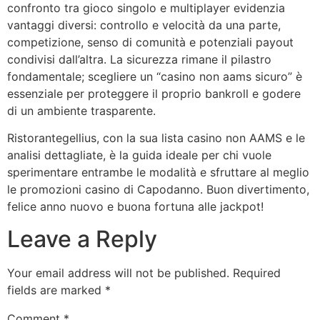
confronto tra gioco singolo e multiplayer evidenzia
vantaggi diversi: controllo e velocità da una parte,
competizione, senso di comunità e potenziali payout
condivisi dall’altra. La sicurezza rimane il pilastro
fondamentale; scegliere un “casino non aams sicuro” è
essenziale per proteggere il proprio bankroll e godere
di un ambiente trasparente.
Ristorantegellius, con la sua lista casino non AAMS e le
analisi dettagliate, è la guida ideale per chi vuole
sperimentare entrambe le modalità e sfruttare al meglio
le promozioni casino di Capodanno. Buon divertimento,
felice anno nuovo e buona fortuna alle jackpot!
Leave a Reply
Your email address will not be published.
Required
fields are marked
*
Comment
*