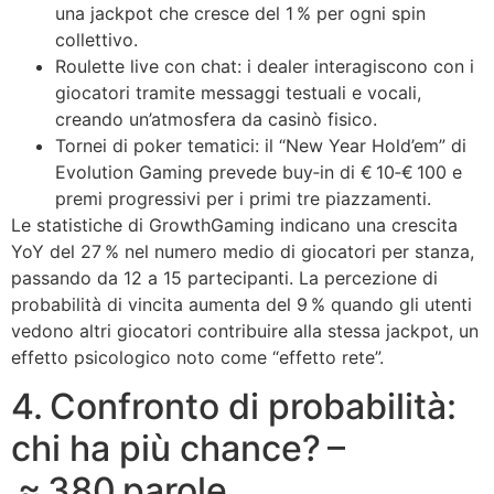
una jackpot che cresce del 1 % per ogni spin
collettivo.
Roulette live con chat: i dealer interagiscono con i
giocatori tramite messaggi testuali e vocali,
creando un’atmosfera da casinò fisico.
Tornei di poker tematici: il “New Year Hold’em” di
Evolution Gaming prevede buy‑in di € 10‑€ 100 e
premi progressivi per i primi tre piazzamenti.
Le statistiche di GrowthGaming indicano una crescita
YoY del 27 % nel numero medio di giocatori per stanza,
passando da 12 a 15 partecipanti. La percezione di
probabilità di vincita aumenta del 9 % quando gli utenti
vedono altri giocatori contribuire alla stessa jackpot, un
effetto psicologico noto come “effetto rete”.
4. Confronto di probabilità:
chi ha più chance? –
≈ 380 parole