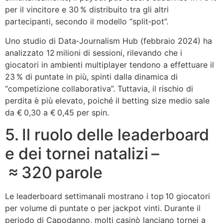
per il vincitore e 30 % distribuito tra gli altri
partecipanti, secondo il modello “split‑pot”.
Uno studio di Data‑Journalism Hub (febbraio 2024) ha
analizzato 12 milioni di sessioni, rilevando che i
giocatori in ambienti multiplayer tendono a effettuare il
23 % di puntate in più, spinti dalla dinamica di
“competizione collaborativa”. Tuttavia, il rischio di
perdita è più elevato, poiché il betting size medio sale
da € 0,30 a € 0,45 per spin.
5. Il ruolo delle leaderboard
e dei tornei natalizi –
≈ 320 parole
Le leaderboard settimanali mostrano i top 10 giocatori
per volume di puntate o per jackpot vinti. Durante il
periodo di Capodanno, molti casinò lanciano tornei a