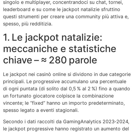
singolo e multiplayer, concentrandoci su chat, tornei,
leaderboard e su come le jackpot natalizie sfruttino
questi strumenti per creare una community più attiva e,
spesso, più redditizia.
1. Le jackpot natalizie:
meccaniche e statistiche
chiave – ≈ 280 parole
Le jackpot nei casinò online si dividono in due categorie
principali. Le progressive accumulano una percentuale
di ogni puntata (di solito dal 0,5 % al 2 %) fino a quando
un fortunato giocatore colpisce la combinazione
vincente; le “fixed” hanno un importo predeterminato,
spesso legato a eventi stagionali.
Secondo i dati raccolti da GamingAnalytics 2023‑2024,
le jackpot progressive hanno registrato un aumento del