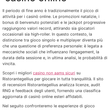
Il periodo di fine anno è tradizionalmente il picco di
attività per i casinò online. Le promozioni natalizie, i
bonus di benvenuto potenziati e le jackpot progressive
raggiungono valori record, attirando sia giocatori
occasionali sia high‑roller. In questo contesto, la
distinzione tra gioco singolo e multiplayer diventa più
che una questione di preferenza personale: è legata a
meccaniche sociali che influenzano l’engagement, la
durata della sessione e, in ultima analisi, le probabilità di
vincita.
Scopri i migliori
casino non aams sicuri
su
Ristorantegellius per giocare in tutta tranquillità. Il sito
di recensioni Ristorantegellius analizza licenze, audit
RNG e feedback degli utenti, fornendo una classifica
aggiornata di casinò online esteri affidabili.
Nel seguito confronteremo le esperienze di gioco