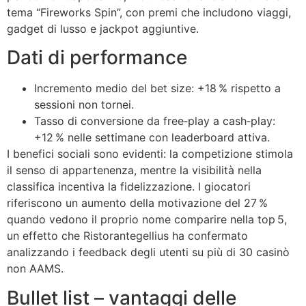
tema “Fireworks Spin”, con premi che includono viaggi,
gadget di lusso e jackpot aggiuntive.
Dati di performance
Incremento medio del bet size: +18 % rispetto a
sessioni non tornei.
Tasso di conversione da free‑play a cash‑play:
+12 % nelle settimane con leaderboard attiva.
I benefici sociali sono evidenti: la competizione stimola
il senso di appartenenza, mentre la visibilità nella
classifica incentiva la fidelizzazione. I giocatori
riferiscono un aumento della motivazione del 27 %
quando vedono il proprio nome comparire nella top 5,
un effetto che Ristorantegellius ha confermato
analizzando i feedback degli utenti su più di 30 casinò
non AAMS.
Bullet list – vantaggi delle