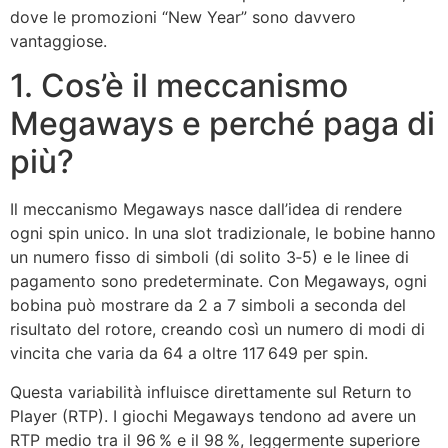
dove le promozioni “New Year” sono davvero
vantaggiose.
1. Cos’è il meccanismo
Megaways e perché paga di
più?
Il meccanismo Megaways nasce dall’idea di rendere
ogni spin unico. In una slot tradizionale, le bobine hanno
un numero fisso di simboli (di solito 3‑5) e le linee di
pagamento sono predeterminate. Con Megaways, ogni
bobina può mostrare da 2 a 7 simboli a seconda del
risultato del rotore, creando così un numero di modi di
vincita che varia da 64 a oltre 117 649 per spin.
Questa variabilità influisce direttamente sul Return to
Player (RTP). I giochi Megaways tendono ad avere un
RTP medio tra il 96 % e il 98 %, leggermente superiore