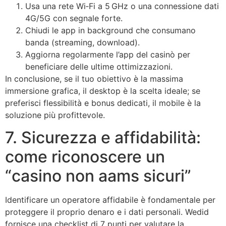
Usa una rete Wi‑Fi a 5 GHz o una connessione dati
4G/5G con segnale forte.
Chiudi le app in background che consumano
banda (streaming, download).
Aggiorna regolarmente l’app del casinò per
beneficiare delle ultime ottimizzazioni.
In conclusione, se il tuo obiettivo è la massima
immersione grafica, il desktop è la scelta ideale; se
preferisci flessibilità e bonus dedicati, il mobile è la
soluzione più profittevole.
7. Sicurezza e affidabilità:
come riconoscere un
“casino non aams sicuri”
Identificare un operatore affidabile è fondamentale per
proteggere il proprio denaro e i dati personali. Wedid
fornisce una checklist di 7 punti per valutare la