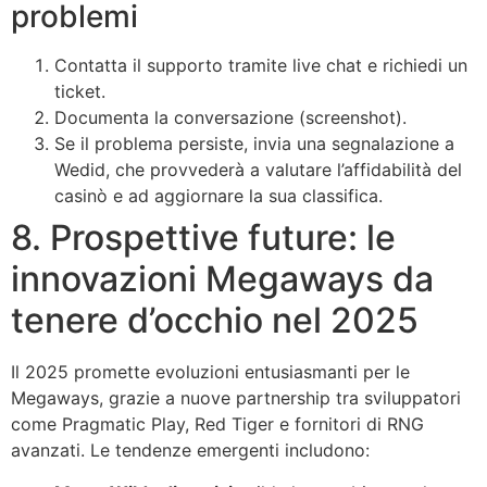
problemi
Contatta il supporto tramite live chat e richiedi un
ticket.
Documenta la conversazione (screenshot).
Se il problema persiste, invia una segnalazione a
Wedid, che provvederà a valutare l’affidabilità del
casinò e ad aggiornare la sua classifica.
8. Prospettive future: le
innovazioni Megaways da
tenere d’occhio nel 2025
Il 2025 promette evoluzioni entusiasmanti per le
Megaways, grazie a nuove partnership tra sviluppatori
come Pragmatic Play, Red Tiger e fornitori di RNG
avanzati. Le tendenze emergenti includono: