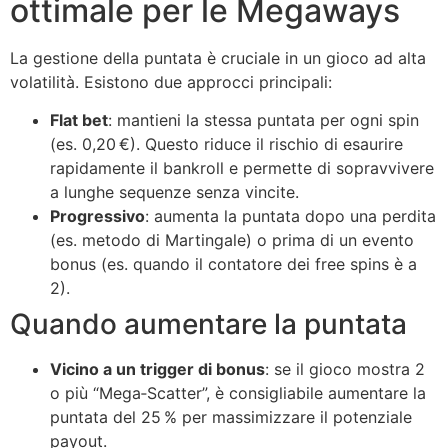
ottimale per le Megaways
La gestione della puntata è cruciale in un gioco ad alta
volatilità. Esistono due approcci principali:
Flat bet
: mantieni la stessa puntata per ogni spin
(es. 0,20 €). Questo riduce il rischio di esaurire
rapidamente il bankroll e permette di sopravvivere
a lunghe sequenze senza vincite.
Progressivo
: aumenta la puntata dopo una perdita
(es. metodo di Martingale) o prima di un evento
bonus (es. quando il contatore dei free spins è a
2).
Quando aumentare la puntata
Vicino a un trigger di bonus
: se il gioco mostra 2
o più “Mega‑Scatter”, è consigliabile aumentare la
puntata del 25 % per massimizzare il potenziale
payout.