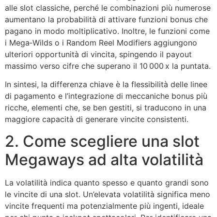
alle slot classiche, perché le combinazioni più numerose
aumentano la probabilità di attivare funzioni bonus che
pagano in modo moltiplicativo. Inoltre, le funzioni come
i Mega‑Wilds o i Random Reel Modifiers aggiungono
ulteriori opportunità di vincita, spingendo il payout
massimo verso cifre che superano il 10 000 x la puntata.
In sintesi, la differenza chiave è la flessibilità delle linee
di pagamento e l’integrazione di meccaniche bonus più
ricche, elementi che, se ben gestiti, si traducono in una
maggiore capacità di generare vincite consistenti.
2. Come scegliere una slot
Megaways ad alta volatilità
La volatilità indica quanto spesso e quanto grandi sono
le vincite di una slot. Un’elevata volatilità significa meno
vincite frequenti ma potenzialmente più ingenti, ideale