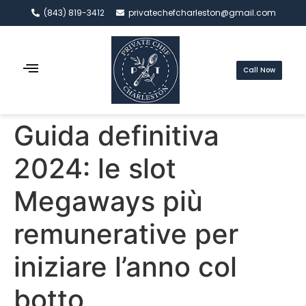
(843) 819-3412
privatechefcharleston@gmail.com
Call Now
Guida definitiva
2024: le slot
Megaways più
remunerative per
iniziare l’anno col
botto