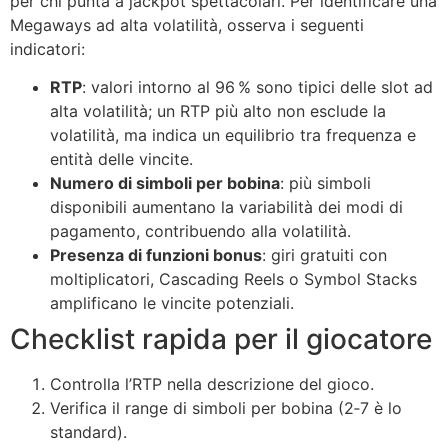
per chi punta a jackpot spettacolari. Per identificare una
Megaways ad alta volatilità, osserva i seguenti
indicatori:
RTP
: valori intorno al 96 % sono tipici delle slot ad
alta volatilità; un RTP più alto non esclude la
volatilità, ma indica un equilibrio tra frequenza e
entità delle vincite.
Numero di simboli per bobina
: più simboli
disponibili aumentano la variabilità dei modi di
pagamento, contribuendo alla volatilità.
Presenza di funzioni bonus
: giri gratuiti con
moltiplicatori, Cascading Reels o Symbol Stacks
amplificano le vincite potenziali.
Checklist rapida per il giocatore
Controlla l’RTP nella descrizione del gioco.
Verifica il range di simboli per bobina (2‑7 è lo
standard).