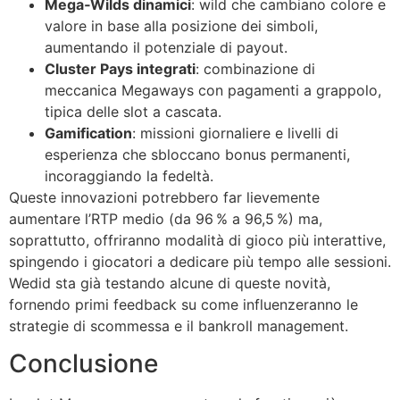
Mega‑Wilds dinamici
: wild che cambiano colore e
valore in base alla posizione dei simboli,
aumentando il potenziale di payout.
Cluster Pays integrati
: combinazione di
meccanica Megaways con pagamenti a grappolo,
tipica delle slot a cascata.
Gamification
: missioni giornaliere e livelli di
esperienza che sbloccano bonus permanenti,
incoraggiando la fedeltà.
Queste innovazioni potrebbero far lievemente
aumentare l’RTP medio (da 96 % a 96,5 %) ma,
soprattutto, offriranno modalità di gioco più interattive,
spingendo i giocatori a dedicare più tempo alle sessioni.
Wedid sta già testando alcune di queste novità,
fornendo primi feedback su come influenzeranno le
strategie di scommessa e il bankroll management.
Conclusione