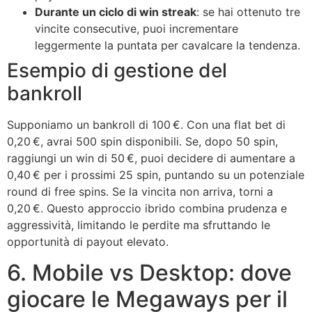
Durante un ciclo di win streak
: se hai ottenuto tre
vincite consecutive, puoi incrementare
leggermente la puntata per cavalcare la tendenza.
Esempio di gestione del
bankroll
Supponiamo un bankroll di 100 €. Con una flat bet di
0,20 €, avrai 500 spin disponibili. Se, dopo 50 spin,
raggiungi un win di 50 €, puoi decidere di aumentare a
0,40 € per i prossimi 25 spin, puntando su un potenziale
round di free spins. Se la vincita non arriva, torni a
0,20 €. Questo approccio ibrido combina prudenza e
aggressività, limitando le perdite ma sfruttando le
opportunità di payout elevato.
6. Mobile vs Desktop: dove
giocare le Megaways per il