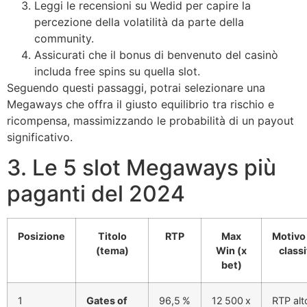
Leggi le recensioni su Wedid per capire la
percezione della volatilità da parte della
community.
Assicurati che il bonus di benvenuto del casinò
includa free spins su quella slot.
Seguendo questi passaggi, potrai selezionare una
Megaways che offra il giusto equilibrio tra rischio e
ricompensa, massimizzando le probabilità di un payout
significativo.
3. Le 5 slot Megaways più
paganti del 2024
Posizione
Titolo
RTP
Max
Motivo 
(tema)
Win (x
classi
bet)
1
Gates of
96,5 %
12 500 x
RTP alt