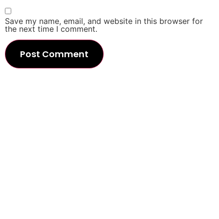
Save my name, email, and website in this browser for
the next time I comment.