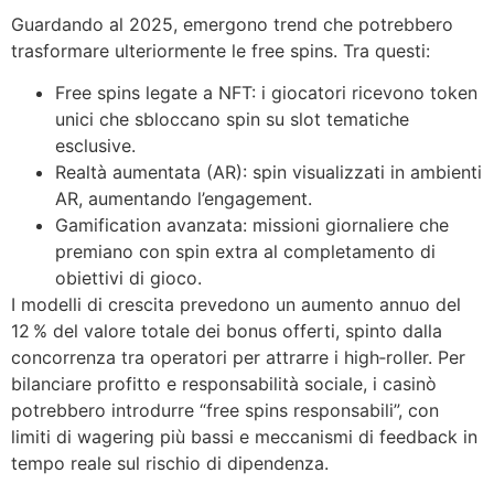
Guardando al 2025, emergono trend che potrebbero
trasformare ulteriormente le free spins. Tra questi:
Free spins legate a NFT: i giocatori ricevono token
unici che sbloccano spin su slot tematiche
esclusive.
Realtà aumentata (AR): spin visualizzati in ambienti
AR, aumentando l’engagement.
Gamification avanzata: missioni giornaliere che
premiano con spin extra al completamento di
obiettivi di gioco.
I modelli di crescita prevedono un aumento annuo del
12 % del valore totale dei bonus offerti, spinto dalla
concorrenza tra operatori per attrarre i high‑roller. Per
bilanciare profitto e responsabilità sociale, i casinò
potrebbero introdurre “free spins responsabili”, con
limiti di wagering più bassi e meccanismi di feedback in
tempo reale sul rischio di dipendenza.