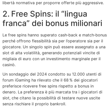
libertà normativa per proporre offerte più aggressive.
2. Free Spins: il “lingua
franca” dei bonus milionari
Le free spins hanno superato cash‑back e match‑bonus
perché offrono flessibilità sia per l’operatore sia per il
giocatore. Un singolo spin può essere assegnato a una
slot di alta volatilità, generando potenziali vincite di
migliaia di euro con un investimento marginale per il
casinò.
Un sondaggio del 2024 condotto su 12.000 utenti di
forum iGaming ha rilevato che il 68 % dei giocatori
preferisce ricevere free spins rispetto a bonus in
denaro. La preferenza è più marcata tra i giocatori di
slot, che citano la possibilità di testare nuove uscite
senza rischiare il proprio bankroll.