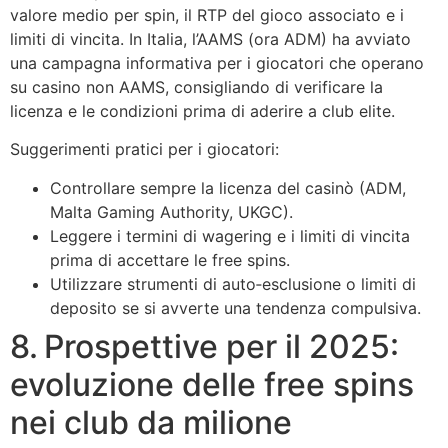
valore medio per spin, il RTP del gioco associato e i
limiti di vincita. In Italia, l’AAMS (ora ADM) ha avviato
una campagna informativa per i giocatori che operano
su casino non AAMS, consigliando di verificare la
licenza e le condizioni prima di aderire a club elite.
Suggerimenti pratici per i giocatori:
Controllare sempre la licenza del casinò (ADM,
Malta Gaming Authority, UKGC).
Leggere i termini di wagering e i limiti di vincita
prima di accettare le free spins.
Utilizzare strumenti di auto‑esclusione o limiti di
deposito se si avverte una tendenza compulsiva.
8. Prospettive per il 2025:
evoluzione delle free spins
nei club da milione