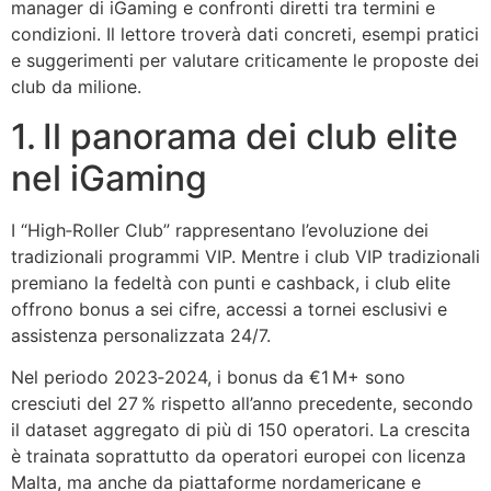
manager di iGaming e confronti diretti tra termini e
condizioni. Il lettore troverà dati concreti, esempi pratici
e suggerimenti per valutare criticamente le proposte dei
club da milione.
1. Il panorama dei club elite
nel iGaming
I “High‑Roller Club” rappresentano l’evoluzione dei
tradizionali programmi VIP. Mentre i club VIP tradizionali
premiano la fedeltà con punti e cashback, i club elite
offrono bonus a sei cifre, accessi a tornei esclusivi e
assistenza personalizzata 24/7.
Nel periodo 2023‑2024, i bonus da €1 M+ sono
cresciuti del 27 % rispetto all’anno precedente, secondo
il dataset aggregato di più di 150 operatori. La crescita
è trainata soprattutto da operatori europei con licenza
Malta, ma anche da piattaforme nordamericane e