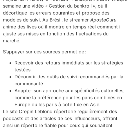
semaine une vidéo « Gestion du bankroll », où il
décortique les erreurs courantes et propose des
modèles de suivi. Au Brésil, le streamer
ApostaGuru
anime des lives où il montre en temps réel comment il
ajuste ses mises en fonction des fluctuations du
marché.
S’appuyer sur ces sources permet de :
Recevoir des retours immédiats sur les stratégies
testées.
Découvrir des outils de suivi recommandés par la
communauté.
Adapter son approche aux spécificités culturelles,
comme la préférence pour les paris combinés en
Europe ou les paris à cote fixe en Asie.
Le site Crepin Leblond répertorie régulièrement des
podcasts et des articles de ces influenceurs, offrant
ainsi un répertoire fiable pour ceux qui souhaitent