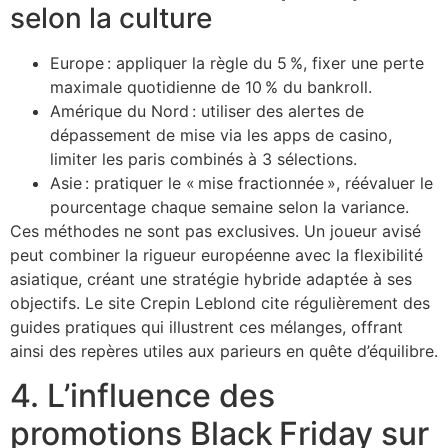
selon la culture
Europe : appliquer la règle du 5 %, fixer une perte
maximale quotidienne de 10 % du bankroll.
Amérique du Nord : utiliser des alertes de
dépassement de mise via les apps de casino,
limiter les paris combinés à 3 sélections.
Asie : pratiquer le « mise fractionnée », réévaluer le
pourcentage chaque semaine selon la variance.
Ces méthodes ne sont pas exclusives. Un joueur avisé
peut combiner la rigueur européenne avec la flexibilité
asiatique, créant une stratégie hybride adaptée à ses
objectifs. Le site Crepin Leblond cite régulièrement des
guides pratiques qui illustrent ces mélanges, offrant
ainsi des repères utiles aux parieurs en quête d’équilibre.
4. L’influence des
promotions Black Friday sur