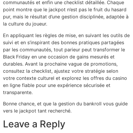
communautés et enfin une checklist détaillée. Chaque
point montre que le jackpot n’est pas le fruit du hasard
pur, mais le résultat d’une gestion disciplinée, adaptée à
la culture du joueur.
En appliquant les règles de mise, en suivant les outils de
suivi et en s’inspirant des bonnes pratiques partagées
par les communautés, tout parieur peut transformer le
Black Friday en une occasion de gains mesurés et
durables. Avant la prochaine vague de promotions,
consultez la checklist, ajustez votre stratégie selon
votre contexte culturel et explorez les offres du casino
en ligne fiable pour une expérience sécurisée et
transparente.
Bonne chance, et que la gestion du bankroll vous guide
vers le jackpot tant recherché.
Leave a Reply