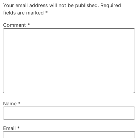
Your email address will not be published.
Required
fields are marked
*
Comment
*
Name
*
Email
*