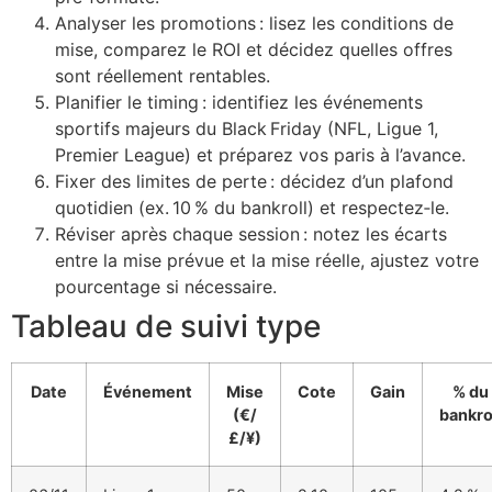
Analyser les promotions : lisez les conditions de
mise, comparez le ROI et décidez quelles offres
sont réellement rentables.
Planifier le timing : identifiez les événements
sportifs majeurs du Black Friday (NFL, Ligue 1,
Premier League) et préparez vos paris à l’avance.
Fixer des limites de perte : décidez d’un plafond
quotidien (ex. 10 % du bankroll) et respectez‑le.
Réviser après chaque session : notez les écarts
entre la mise prévue et la mise réelle, ajustez votre
pourcentage si nécessaire.
Tableau de suivi type
Date
Événement
Mise
Cote
Gain
% du
(€/
bankro
£/¥)