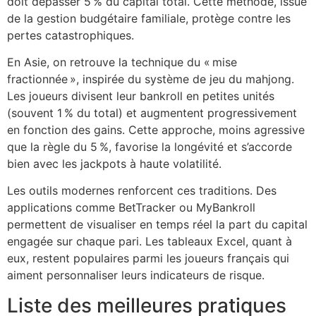
doit dépasser 5 % du capital total. Cette méthode, issue
de la gestion budgétaire familiale, protège contre les
pertes catastrophiques.
En Asie, on retrouve la technique du « mise
fractionnée », inspirée du système de jeu du mahjong.
Les joueurs divisent leur bankroll en petites unités
(souvent 1 % du total) et augmentent progressivement
en fonction des gains. Cette approche, moins agressive
que la règle du 5 %, favorise la longévité et s’accorde
bien avec les jackpots à haute volatilité.
Les outils modernes renforcent ces traditions. Des
applications comme BetTracker ou MyBankroll
permettent de visualiser en temps réel la part du capital
engagée sur chaque pari. Les tableaux Excel, quant à
eux, restent populaires parmi les joueurs français qui
aiment personnaliser leurs indicateurs de risque.
Liste des meilleures pratiques