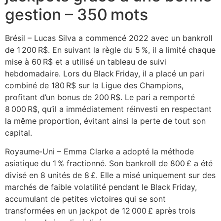
gestion – 350 mots
Brésil – Lucas Silva a commencé 2022 avec un bankroll
de 1 200 R$. En suivant la règle du 5 %, il a limité chaque
mise à 60 R$ et a utilisé un tableau de suivi
hebdomadaire. Lors du Black Friday, il a placé un pari
combiné de 180 R$ sur la Ligue des Champions,
profitant d’un bonus de 200 R$. Le pari a remporté
8 000 R$, qu’il a immédiatement réinvesti en respectant
la même proportion, évitant ainsi la perte de tout son
capital.
Royaume‑Uni – Emma Clarke a adopté la méthode
asiatique du 1 % fractionné. Son bankroll de 800 £ a été
divisé en 8 unités de 8 £. Elle a misé uniquement sur des
marchés de faible volatilité pendant le Black Friday,
accumulant de petites victoires qui se sont
transformées en un jackpot de 12 000 £ après trois