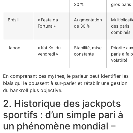
20 %
gros paris
Brésil
« Festa da
Augmentation
Multiplicat
Fortuna »
de 30 %
des paris
combinés
Japon
« Koi‑Koi du
Stabilité, mise
Priorité au
vendredi »
constante
paris à faib
volatilité
En comprenant ces mythes, le parieur peut identifier les
biais qui le poussent à sur‑parier et rétablir une gestion
du bankroll plus objective.
2. Historique des jackpots
sportifs : d’un simple pari à
un phénomène mondial –