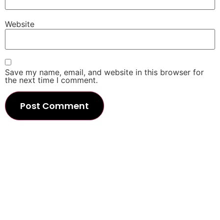
Website
Save my name, email, and website in this browser for
the next time I comment.