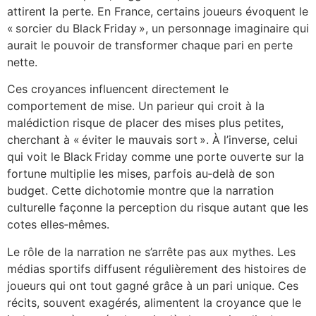
attirent la perte. En France, certains joueurs évoquent le
« sorcier du Black Friday », un personnage imaginaire qui
aurait le pouvoir de transformer chaque pari en perte
nette.
Ces croyances influencent directement le
comportement de mise. Un parieur qui croit à la
malédiction risque de placer des mises plus petites,
cherchant à « éviter le mauvais sort ». À l’inverse, celui
qui voit le Black Friday comme une porte ouverte sur la
fortune multiplie les mises, parfois au‑delà de son
budget. Cette dichotomie montre que la narration
culturelle façonne la perception du risque autant que les
cotes elles‑mêmes.
Le rôle de la narration ne s’arrête pas aux mythes. Les
médias sportifs diffusent régulièrement des histoires de
joueurs qui ont tout gagné grâce à un pari unique. Ces
récits, souvent exagérés, alimentent la croyance que le