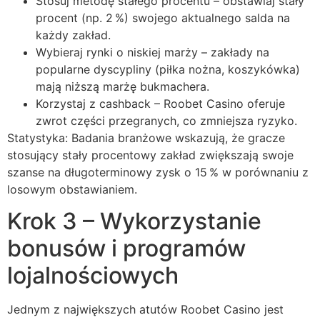
Stosuj metodę stałego procentu – obstawiaj stały
procent (np. 2 %) swojego aktualnego salda na
każdy zakład.
Wybieraj rynki o niskiej marży – zakłady na
popularne dyscypliny (piłka nożna, koszykówka)
mają niższą marżę bukmachera.
Korzystaj z cashback – Roobet Casino oferuje
zwrot części przegranych, co zmniejsza ryzyko.
Statystyka: Badania branżowe wskazują, że gracze
stosujący stały procentowy zakład zwiększają swoje
szanse na długoterminowy zysk o 15 % w porównaniu z
losowym obstawianiem.
Krok 3 – Wykorzystanie
bonusów i programów
lojalnościowych
Jednym z największych atutów Roobet Casino jest