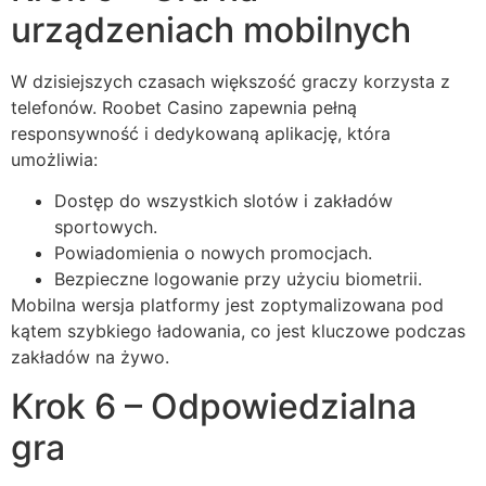
urządzeniach mobilnych
W dzisiejszych czasach większość graczy korzysta z
telefonów. Roobet Casino zapewnia pełną
responsywność i dedykowaną aplikację, która
umożliwia:
Dostęp do wszystkich slotów i zakładów
sportowych.
Powiadomienia o nowych promocjach.
Bezpieczne logowanie przy użyciu biometrii.
Mobilna wersja platformy jest zoptymalizowana pod
kątem szybkiego ładowania, co jest kluczowe podczas
zakładów na żywo.
Krok 6 – Odpowiedzialna
gra