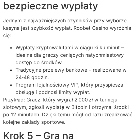
bezpieczne wypłaty
Jednym z najważniejszych czynników przy wyborze
kasyna jest szybkość wypłat. Roobet Casino wyróżnia
się:
Wypłaty kryptowalutami w ciągu kilku minut –
idealne dla graczy ceniących natychmiastowy
dostęp do środków.
Tradycyjne przelewy bankowe – realizowane w
24‑48 godzin.
Program lojalnościowy VIP, który przyspiesza
obsługę i podnosi limity wypłat.
Przykład: Gracz, który wygrał 2 000 zł w turnieju
slotowym, zgłosił wypłatę w Bitcoin i otrzymał środki
po 12 minutach. Dzięki temu mógł od razu zrealizować
kolejne zakłady sportowe.
Krok 5 – Gra na