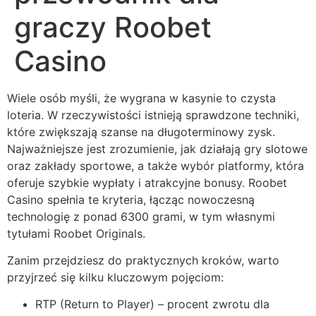
graczy Roobet
Casino
Wiele osób myśli, że wygrana w kasynie to czysta
loteria. W rzeczywistości istnieją sprawdzone techniki,
które zwiększają szanse na długoterminowy zysk.
Najważniejsze jest zrozumienie, jak działają gry slotowe
oraz zakłady sportowe, a także wybór platformy, która
oferuje szybkie wypłaty i atrakcyjne bonusy. Roobet
Casino spełnia te kryteria, łącząc nowoczesną
technologię z ponad 6300 grami, w tym własnymi
tytułami Roobet Originals.
Zanim przejdziesz do praktycznych kroków, warto
przyjrzeć się kilku kluczowym pojęciom:
RTP (Return to Player) – procent zwrotu dla