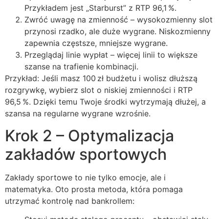
Przykładem jest „Starburst” z RTP 96,1 %.
Zwróć uwagę na zmienność – wysokozmienny slot
przynosi rzadko, ale duże wygrane. Niskozmienny
zapewnia częstsze, mniejsze wygrane.
Przeglądaj linie wypłat – więcej linii to większe
szanse na trafienie kombinacji.
Przykład: Jeśli masz 100 zł budżetu i wolisz dłuższą
rozgrywkę, wybierz slot o niskiej zmienności i RTP
96,5 %. Dzięki temu Twoje środki wytrzymają dłużej, a
szansa na regularne wygrane wzrośnie.
Krok 2 – Optymalizacja
zakładów sportowych
Zakłady sportowe to nie tylko emocje, ale i
matematyka. Oto prosta metoda, która pomaga
utrzymać kontrolę nad bankrollem: