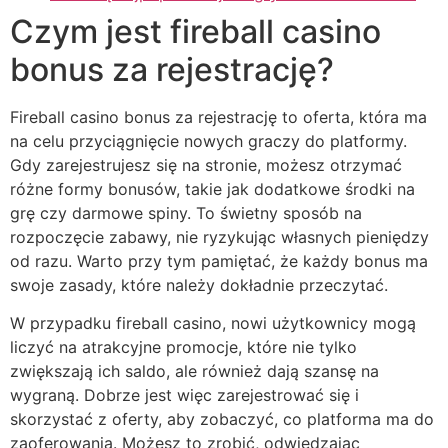
Czym jest fireball casino
bonus za rejestrację?
Fireball casino bonus za rejestrację to oferta, która ma
na celu przyciągnięcie nowych graczy do platformy.
Gdy zarejestrujesz się na stronie, możesz otrzymać
różne formy bonusów, takie jak dodatkowe środki na
grę czy darmowe spiny. To świetny sposób na
rozpoczęcie zabawy, nie ryzykując własnych pieniędzy
od razu. Warto przy tym pamiętać, że każdy bonus ma
swoje zasady, które należy dokładnie przeczytać.
W przypadku fireball casino, nowi użytkownicy mogą
liczyć na atrakcyjne promocje, które nie tylko
zwiększają ich saldo, ale również dają szansę na
wygraną. Dobrze jest więc zarejestrować się i
skorzystać z oferty, aby zobaczyć, co platforma ma do
zaoferowania. Możesz to zrobić, odwiedzając