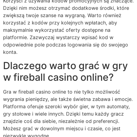
Korzyści z używania kodów promocyjnych są znaczące.
Dzięki nim możesz otrzymać dodatkowe środki, które
zwiększą twoje szanse na wygraną. Warto również
korzystać z kodów przy kolejnych wpłatach, aby
maksymalnie wykorzystać oferty dostępne na
platformie. Zazwyczaj wystarczy wpisać kod w
odpowiednie pole podczas logowania się do swojego
konta.
Dlaczego warto grać w gry
w fireball casino online?
Gra w fireball casino online to nie tylko możliwość
wygrania pieniędzy, ale także świetna zabawa i emocje.
Platforma oferuje szeroki wybór gier, w tym automaty,
gry stołowe i wiele innych. Dzięki temu każdy gracz
znajdzie coś dla siebie, niezależnie od preferencji.
Możesz grać w dowolnym miejscu i czasie, co jest
niezwykle wygodne.