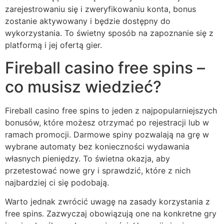
zarejestrowaniu się i zweryfikowaniu konta, bonus
zostanie aktywowany i będzie dostępny do
wykorzystania. To świetny sposób na zapoznanie się z
platformą i jej ofertą gier.
Fireball casino free spins –
co musisz wiedzieć?
Fireball casino free spins to jeden z najpopularniejszych
bonusów, które możesz otrzymać po rejestracji lub w
ramach promocji. Darmowe spiny pozwalają na grę w
wybrane automaty bez konieczności wydawania
własnych pieniędzy. To świetna okazja, aby
przetestować nowe gry i sprawdzić, które z nich
najbardziej ci się podobają.
Warto jednak zwrócić uwagę na zasady korzystania z
free spins. Zazwyczaj obowiązują one na konkretne gry