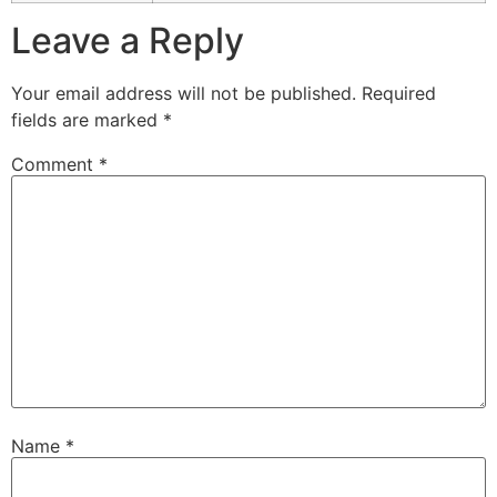
Leave a Reply
Your email address will not be published.
Required
fields are marked
*
Comment
*
Name
*