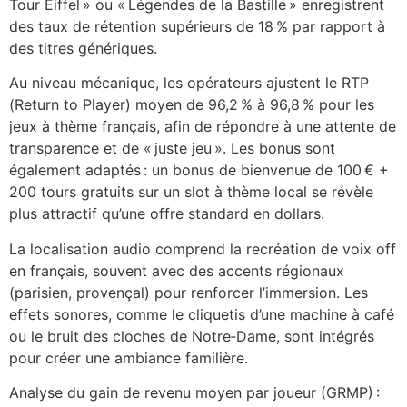
Tour Eiffel » ou « Légendes de la Bastille » enregistrent
des taux de rétention supérieurs de 18 % par rapport à
des titres génériques.
Au niveau mécanique, les opérateurs ajustent le RTP
(Return to Player) moyen de 96,2 % à 96,8 % pour les
jeux à thème français, afin de répondre à une attente de
transparence et de « juste jeu ». Les bonus sont
également adaptés : un bonus de bienvenue de 100 € +
200 tours gratuits sur un slot à thème local se révèle
plus attractif qu’une offre standard en dollars.
La localisation audio comprend la recréation de voix off
en français, souvent avec des accents régionaux
(parisien, provençal) pour renforcer l’immersion. Les
effets sonores, comme le cliquetis d’une machine à café
ou le bruit des cloches de Notre‑Dame, sont intégrés
pour créer une ambiance familière.
Analyse du gain de revenu moyen par joueur (GRMP) :