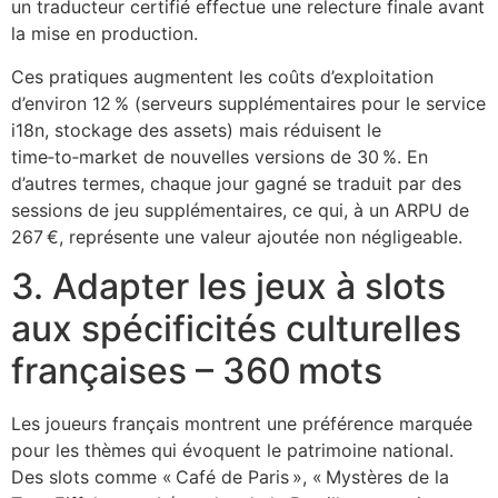
un traducteur certifié effectue une relecture finale avant
la mise en production.
Ces pratiques augmentent les coûts d’exploitation
d’environ 12 % (serveurs supplémentaires pour le service
i18n, stockage des assets) mais réduisent le
time‑to‑market de nouvelles versions de 30 %. En
d’autres termes, chaque jour gagné se traduit par des
sessions de jeu supplémentaires, ce qui, à un ARPU de
267 €, représente une valeur ajoutée non négligeable.
3. Adapter les jeux à slots
aux spécificités culturelles
françaises – 360 mots
Les joueurs français montrent une préférence marquée
pour les thèmes qui évoquent le patrimoine national.
Des slots comme « Café de Paris », « Mystères de la