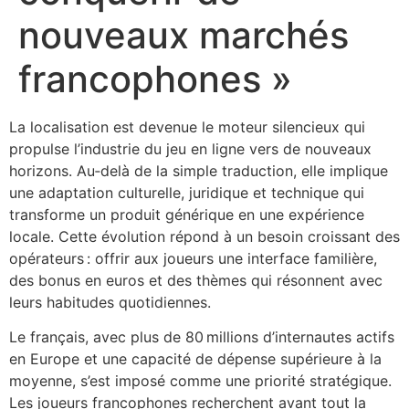
nouveaux marchés
francophones »
La localisation est devenue le moteur silencieux qui
propulse l’industrie du jeu en ligne vers de nouveaux
horizons. Au‑delà de la simple traduction, elle implique
une adaptation culturelle, juridique et technique qui
transforme un produit générique en une expérience
locale. Cette évolution répond à un besoin croissant des
opérateurs : offrir aux joueurs une interface familière,
des bonus en euros et des thèmes qui résonnent avec
leurs habitudes quotidiennes.
Le français, avec plus de 80 millions d’internautes actifs
en Europe et une capacité de dépense supérieure à la
moyenne, s’est imposé comme une priorité stratégique.
Les joueurs francophones recherchent avant tout la