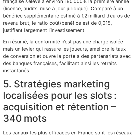
française s’élève à environ 180 000 € la première année
(licence, audits, mise à jour juridique). Comparé à un
bénéfice supplémentaire estimé à 1,2 milliard d’euros de
revenu brut, le ratio coût/bénéfice est de 0,015,
justifiant largement l’investissement.
En résumé, la conformité n’est pas une charge isolée
mais un levier qui rassure les joueurs, améliore le taux
de conversion et ouvre la porte à des partenariats avec
des banques françaises, facilitant ainsi les retraits
instantanés.
5. Stratégies marketing
localisées pour les slots :
acquisition et rétention –
340 mots
Les canaux les plus efficaces en France sont les réseaux