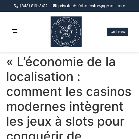
(843) 819-3412
privatechefcharleston@gmail.com
Call Now
« L’économie de la
localisation :
comment les casinos
modernes intègrent
les jeux à slots pour
conquérir de