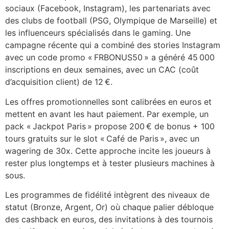
sociaux (Facebook, Instagram), les partenariats avec
des clubs de football (PSG, Olympique de Marseille) et
les influenceurs spécialisés dans le gaming. Une
campagne récente qui a combiné des stories Instagram
avec un code promo « FRBONUS50 » a généré 45 000
inscriptions en deux semaines, avec un CAC (coût
d’acquisition client) de 12 €.
Les offres promotionnelles sont calibrées en euros et
mettent en avant les haut paiement. Par exemple, un
pack « Jackpot Paris » propose 200 € de bonus + 100
tours gratuits sur le slot « Café de Paris », avec un
wagering de 30x. Cette approche incite les joueurs à
rester plus longtemps et à tester plusieurs machines à
sous.
Les programmes de fidélité intègrent des niveaux de
statut (Bronze, Argent, Or) où chaque palier débloque
des cashback en euros, des invitations à des tournois