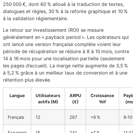
250 000 €, dont 60 % alloué à la traduction de textes,
dialogues et règles, 30 % à la refonte graphique et 10 %
à la validation réglementaire.
Le retour sur investissement (ROI) se mesure
généralement en « payback period ». Les opérateurs qui
ont lancé une version française complète voient leur
période de récupération se réduire à 8 à 10 mois, contre
14 à 16 mois pour une localisation partielle (seulement
les pages d’accueil). La marge nette augmente de 3,5 %
à 5,2 % grâce à un meilleur taux de conversion et à une
rétention plus élevée.
Langue
Utilisateurs
ARPU
Croissance
Pay
actifs (M)
(€)
YoY
(mo
Français
12
267
+9 %
8‑10
Espagnol
15
241
+7 %
11‑1