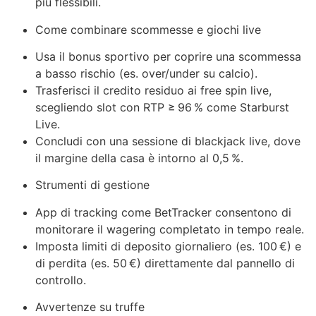
più flessibili.
Come combinare scommesse e giochi live
Usa il bonus sportivo per coprire una scommessa
a basso rischio (es. over/under su calcio).
Trasferisci il credito residuo ai free spin live,
scegliendo slot con RTP ≥ 96 % come Starburst
Live.
Concludi con una sessione di blackjack live, dove
il margine della casa è intorno al 0,5 %.
Strumenti di gestione
App di tracking come BetTracker consentono di
monitorare il wagering completato in tempo reale.
Imposta limiti di deposito giornaliero (es. 100 €) e
di perdita (es. 50 €) direttamente dal pannello di
controllo.
Avvertenze su truffe