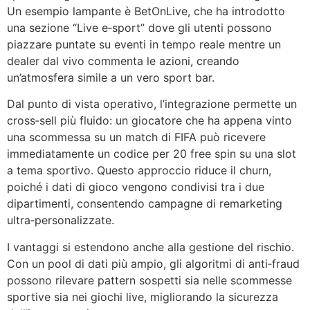
Un esempio lampante è BetOnLive, che ha introdotto
una sezione “Live e‑sport” dove gli utenti possono
piazzare puntate su eventi in tempo reale mentre un
dealer dal vivo commenta le azioni, creando
un’atmosfera simile a un vero sport bar.
Dal punto di vista operativo, l’integrazione permette un
cross‑sell più fluido: un giocatore che ha appena vinto
una scommessa su un match di FIFA può ricevere
immediatamente un codice per 20 free spin su una slot
a tema sportivo. Questo approccio riduce il churn,
poiché i dati di gioco vengono condivisi tra i due
dipartimenti, consentendo campagne di remarketing
ultra‑personalizzate.
I vantaggi si estendono anche alla gestione del rischio.
Con un pool di dati più ampio, gli algoritmi di anti‑fraud
possono rilevare pattern sospetti sia nelle scommesse
sportive sia nei giochi live, migliorando la sicurezza