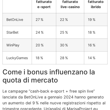
fatturato
fatturato
fatturato
e‑sport
live‑casino
ibrido
BetOnLive
27 %
22 %
19 %
StarBet
24 %
25 %
18 %
WinPlay
20 %
30 %
16 %
LuckyGames
18 %
28 %
14 %
Come i bonus influenzano la
quota di mercato
Le campagne “cash‑back e‑sport + free spin live”
lanciate da BetOnLive a gennaio 2024 hanno generato
un aumento del 9 % nelle nuove registrazioni rispetto al
trimestre precedente. Un’analisi di MarisaProject.eu