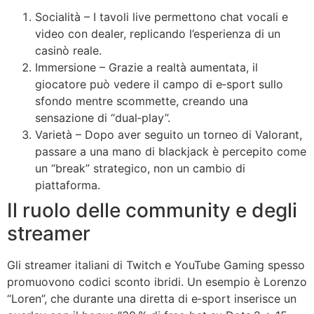
Socialità – I tavoli live permettono chat vocali e
video con dealer, replicando l’esperienza di un
casinò reale.
Immersione – Grazie a realtà aumentata, il
giocatore può vedere il campo di e‑sport sullo
sfondo mentre scommette, creando una
sensazione di “dual‑play”.
Varietà – Dopo aver seguito un torneo di Valorant,
passare a una mano di blackjack è percepito come
un “break” strategico, non un cambio di
piattaforma.
Il ruolo delle community e degli
streamer
Gli streamer italiani di Twitch e YouTube Gaming spesso
promuovono codici sconto ibridi. Un esempio è Lorenzo
“Loren”, che durante una diretta di e‑sport inserisce un