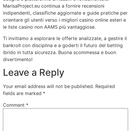
MarisaProject.eu continua a fornire recensioni
indipendenti, classifiche aggiornate e guide pratiche per
orientare gli utenti verso i migliori casino online esteri e
le liste casino non AAMS più vantaggiose.
Ti invitiamo a esplorare le offerte analizzate, a gestire il
bankroll con disciplina e a goderti il futuro del betting
ibrido in tutta sicurezza. Buona scommessa e buon
divertimento!
Leave a Reply
Your email address will not be published.
Required
fields are marked
*
Comment
*