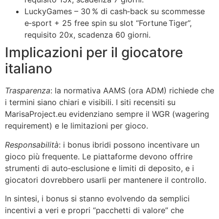
LuckyGames – 30 % di cash‑back su scommesse
e‑sport + 25 free spin su slot “Fortune Tiger”,
requisito 20x, scadenza 60 giorni.
Implicazioni per il giocatore
italiano
Trasparenza
: la normativa AAMS (ora ADM) richiede che
i termini siano chiari e visibili. I siti recensiti su
MarisaProject.eu evidenziano sempre il WGR (wagering
requirement) e le limitazioni per gioco.
Responsabilità
: i bonus ibridi possono incentivare un
gioco più frequente. Le piattaforme devono offrire
strumenti di auto‑esclusione e limiti di deposito, e i
giocatori dovrebbero usarli per mantenere il controllo.
In sintesi, i bonus si stanno evolvendo da semplici
incentivi a veri e propri “pacchetti di valore” che