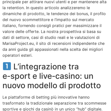
principale per attirare nuovi utenti e per mantenere alta
la retention. In questo articolo analizzeremo le
dinamiche di prodotto, le tendenze dei bonus, il profilo
del nuovo scommettitore e l’impatto sul mercato
italiano, fornendo consigli pratici per massimizzare il
valore delle offerte. La nostra prospettiva si basa su
dati di settore, casi di studio reali e le valutazioni di
MarisaProject.eu, il sito di recensioni indipendente che
da anni guida gli appassionati nella scelta dei migliori
operatori esteri.
L’integrazione tra
e‑sport e live‑casino: un
nuovo modello di prodotto
Le piattaforme di betting più innovative hanno
trasformato la tradizionale separazione tra scommesse
sportive e giochi da casinò in un unico “hub” digitale.