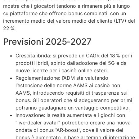
mostra che i giocatori tendono a rimanere più a lungo
su piattaforme che offrono bonus combinati, con un
incremento medio del valore medio del cliente (LTV) del
22 %.
Previsioni 2025‑2027
Crescita ibrida: si prevede un CAGR del 18 % per i
prodotti ibridi, spinto dall’adozione del 5G e da
nuove licenze per i casinò online esteri.
Regolamentazione: l’ADM sta valutando
l’estensione delle norme AAMS ai casinò non
AAMS, introducendo requisiti di trasparenza sui
bonus. Gli operatori che si adegueranno per primi
potranno guadagnare un vantaggio competitivo.
Innovazione: la realtà aumentata e i giochi con
“live‑dealer avatar” potrebbero creare una nuova
ondata di bonus “AR‑boost”, dove il valore del
bonus è aumentato in base al tempo di interazione