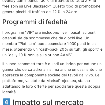
overlay con il bonus “30 % di free‑bet su Dota 2 + 15
free spin su Live Blackjack”. Questo tipo di promozione
genera picchi di traffico del 12 % in 24 ore.
Programmi di fedeltà
I programmi “VIP” ora includono livelli basati su punti
ottenuti sia da scommesse che da giochi live. Un
membro “Platinum” può accumulare 1 000 punti in un
mese, ottenendo un “cash‑back 20 % su tutti gli sport” e
un “daily 10 % bonus su slot non AAMS”.
Il nuovo scommettitore è quindi un ibrido per natura: un
gamer che cerca adrenalina, ma anche un casinante che
apprezza la componente sociale dei tavoli dal vivo. Le
piattaforme, valutate da MarisaProject.eu, stanno
adattando le loro offerte per soddisfare questa doppia
identità.
Impatto sul mercato