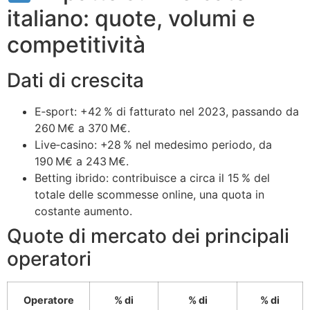
italiano: quote, volumi e
competitività
Dati di crescita
E‑sport: +42 % di fatturato nel 2023, passando da
260 M€ a 370 M€.
Live‑casino: +28 % nel medesimo periodo, da
190 M€ a 243 M€.
Betting ibrido: contribuisce a circa il 15 % del
totale delle scommesse online, una quota in
costante aumento.
Quote di mercato dei principali
operatori
Operatore
% di
% di
% di