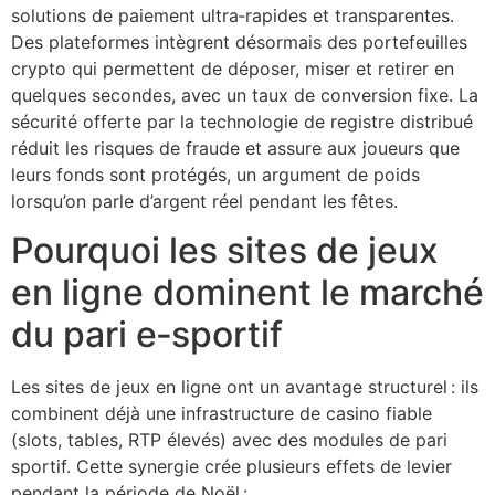
solutions de paiement ultra‑rapides et transparentes.
Des plateformes intègrent désormais des portefeuilles
crypto qui permettent de déposer, miser et retirer en
quelques secondes, avec un taux de conversion fixe. La
sécurité offerte par la technologie de registre distribué
réduit les risques de fraude et assure aux joueurs que
leurs fonds sont protégés, un argument de poids
lorsqu’on parle d’argent réel pendant les fêtes.
Pourquoi les sites de jeux
en ligne dominent le marché
du pari e‑sportif
Les sites de jeux en ligne ont un avantage structurel : ils
combinent déjà une infrastructure de casino fiable
(slots, tables, RTP élevés) avec des modules de pari
sportif. Cette synergie crée plusieurs effets de levier
pendant la période de Noël :