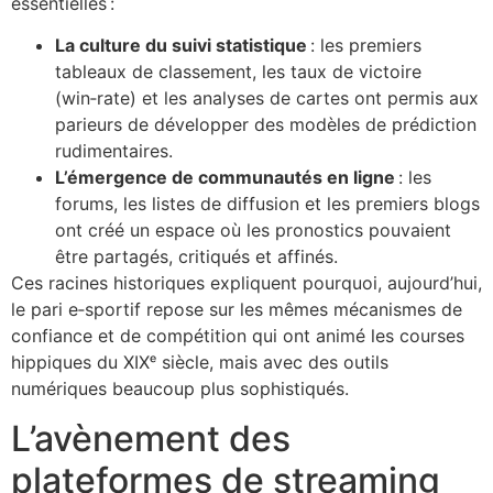
essentielles :
La culture du suivi statistique
: les premiers
tableaux de classement, les taux de victoire
(win‑rate) et les analyses de cartes ont permis aux
parieurs de développer des modèles de prédiction
rudimentaires.
L’émergence de communautés en ligne
: les
forums, les listes de diffusion et les premiers blogs
ont créé un espace où les pronostics pouvaient
être partagés, critiqués et affinés.
Ces racines historiques expliquent pourquoi, aujourd’hui,
le pari e‑sportif repose sur les mêmes mécanismes de
confiance et de compétition qui ont animé les courses
hippiques du XIXᵉ siècle, mais avec des outils
numériques beaucoup plus sophistiqués.
L’avènement des
plateformes de streaming