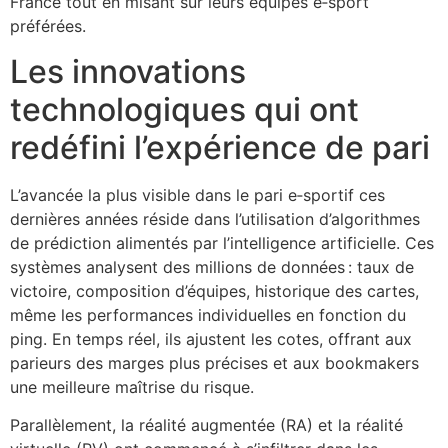
France tout en misant sur leurs équipes e‑sport
préférées.
Les innovations
technologiques qui ont
redéfini l’expérience de pari
L’avancée la plus visible dans le pari e‑sportif ces
dernières années réside dans l’utilisation d’algorithmes
de prédiction alimentés par l’intelligence artificielle. Ces
systèmes analysent des millions de données : taux de
victoire, composition d’équipes, historique des cartes,
même les performances individuelles en fonction du
ping. En temps réel, ils ajustent les cotes, offrant aux
parieurs des marges plus précises et aux bookmakers
une meilleure maîtrise du risque.
Parallèlement, la réalité augmentée (RA) et la réalité