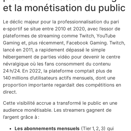
et la monétisation du public
Le déclic majeur pour la professionnalisation du pari
e‑sportif se situe entre 2010 et 2020, avec l’essor de
plateformes de streaming comme Twitch, YouTube
Gaming et, plus récemment, Facebook Gaming. Twitch,
lancé en 2011, a rapidement dépassé le simple
hébergement de parties vidéo pour devenir le centre
névralgique où les fans consomment du contenu
24 h/24. En 2022, la plateforme comptait plus de
140 millions d’utilisateurs actifs mensuels, dont une
proportion importante regardait des compétitions en
direct.
Cette visibilité accrue a transformé le public en une
audience monétisable. Les streamers gagnent de
l’argent grâce à :
Les abonnements mensuels
(Tier 1, 2, 3) qui