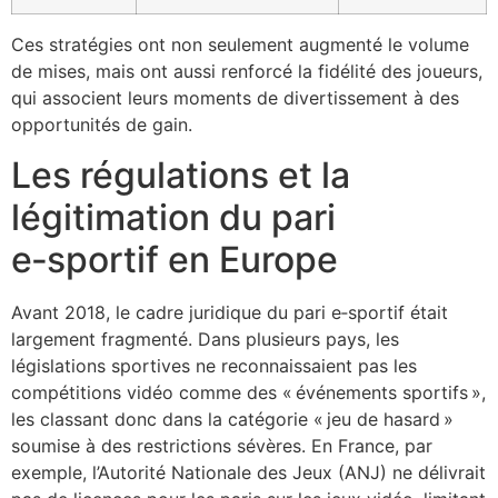
Ces stratégies ont non seulement augmenté le volume
de mises, mais ont aussi renforcé la fidélité des joueurs,
qui associent leurs moments de divertissement à des
opportunités de gain.
Les régulations et la
légitimation du pari
e‑sportif en Europe
Avant 2018, le cadre juridique du pari e‑sportif était
largement fragmenté. Dans plusieurs pays, les
législations sportives ne reconnaissaient pas les
compétitions vidéo comme des « événements sportifs »,
les classant donc dans la catégorie « jeu de hasard »
soumise à des restrictions sévères. En France, par
exemple, l’Autorité Nationale des Jeux (ANJ) ne délivrait