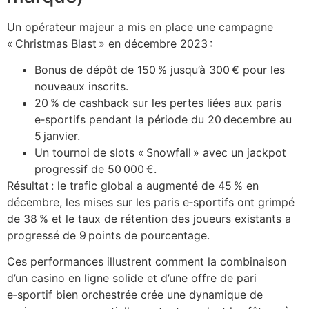
Un opérateur majeur a mis en place une campagne
« Christmas Blast » en décembre 2023 :
Bonus de dépôt de 150 % jusqu’à 300 € pour les
nouveaux inscrits.
20 % de cashback sur les pertes liées aux paris
e‑sportifs pendant la période du 20 decembre au
5 janvier.
Un tournoi de slots « Snowfall » avec un jackpot
progressif de 50 000 €.
Résultat : le trafic global a augmenté de 45 % en
décembre, les mises sur les paris e‑sportifs ont grimpé
de 38 % et le taux de rétention des joueurs existants a
progressé de 9 points de pourcentage.
Ces performances illustrent comment la combinaison
d’un casino en ligne solide et d’une offre de pari
e‑sportif bien orchestrée crée une dynamique de