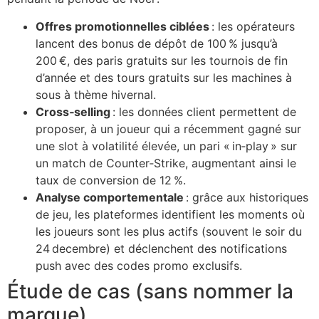
Offres promotionnelles ciblées
: les opérateurs
lancent des bonus de dépôt de 100 % jusqu’à
200 €, des paris gratuits sur les tournois de fin
d’année et des tours gratuits sur les machines à
sous à thème hivernal.
Cross‑selling
: les données client permettent de
proposer, à un joueur qui a récemment gagné sur
une slot à volatilité élevée, un pari « in‑play » sur
un match de Counter‑Strike, augmentant ainsi le
taux de conversion de 12 %.
Analyse comportementale
: grâce aux historiques
de jeu, les plateformes identifient les moments où
les joueurs sont les plus actifs (souvent le soir du
24 decembre) et déclenchent des notifications
push avec des codes promo exclusifs.
Étude de cas (sans nommer la
marque)