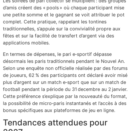
Les soirées de pari collectif se multiplient : des groupes
d’amis créent des « pools » où chaque participant mise
une petite somme et le gagnant se voit attribuer le pot
complet. Cette pratique, rappelant les tontines
traditionnelles, s’appuie sur la convivialité propre aux
fêtes et sur la facilité de transfert d’argent via des
applications mobiles.
En termes de dépenses, le pari e‑sportif dépasse
désormais les paris traditionnels pendant le Nouvel An.
Selon une enquête non officielle réalisée par des forums
de joueurs, 62 % des participants ont déclaré avoir misé
plus d’argent sur un match e‑sport que sur un match de
football pendant la période du 31 decembre au 2 janvier.
Cette préférence s’explique par la nouveauté du format,
la possibilité de micro‑paris instantanés et l’accès à des
bonus spécifiques aux plateformes de jeu en ligne.
Tendances attendues pour