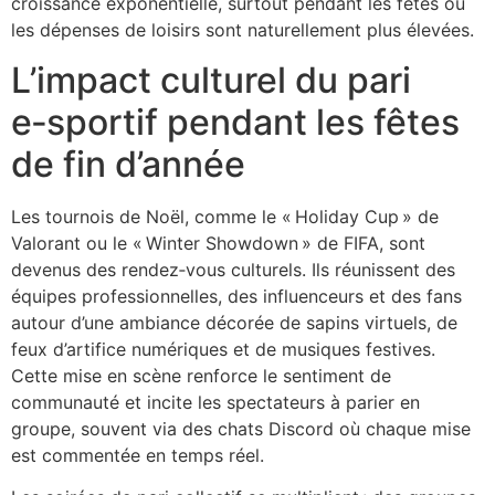
croissance exponentielle, surtout pendant les fêtes où
les dépenses de loisirs sont naturellement plus élevées.
L’impact culturel du pari
e‑sportif pendant les fêtes
de fin d’année
Les tournois de Noël, comme le « Holiday Cup » de
Valorant ou le « Winter Showdown » de FIFA, sont
devenus des rendez‑vous culturels. Ils réunissent des
équipes professionnelles, des influenceurs et des fans
autour d’une ambiance décorée de sapins virtuels, de
feux d’artifice numériques et de musiques festives.
Cette mise en scène renforce le sentiment de
communauté et incite les spectateurs à parier en
groupe, souvent via des chats Discord où chaque mise
est commentée en temps réel.