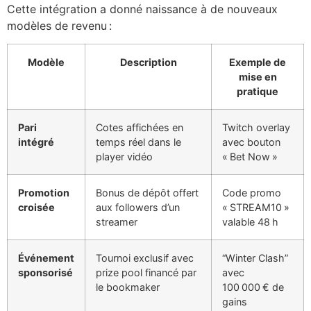
Cette intégration a donné naissance à de nouveaux
modèles de revenu :
Modèle
Description
Exemple de
mise en
pratique
Pari
Cotes affichées en
Twitch overlay
intégré
temps réel dans le
avec bouton
player vidéo
« Bet Now »
Promotion
Bonus de dépôt offert
Code promo
croisée
aux followers d’un
« STREAM10 »
streamer
valable 48 h
Événement
Tournoi exclusif avec
“Winter Clash”
sponsorisé
prize pool financé par
avec
le bookmaker
100 000 € de
gains