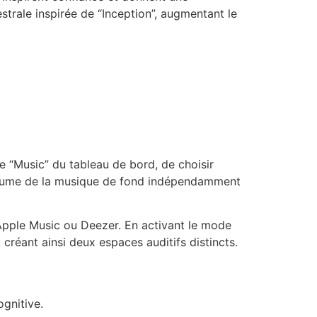
trale inspirée de “Inception”, augmentant le
ône “Music” du tableau de bord, de choisir
e volume de la musique de fond indépendamment
e Apple Music ou Deezer. En activant le mode
 créant ainsi deux espaces auditifs distincts.
gnitive.