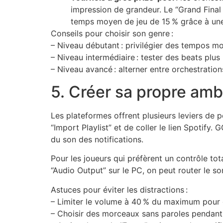
impression de grandeur. Le “Grand Final
temps moyen de jeu de 15 % grâce à un
Conseils pour choisir son genre :
– Niveau débutant : privilégier des tempos m
– Niveau intermédiaire : tester des beats plus
– Niveau avancé : alterner entre orchestration
5. Créer sa propre am
Les plateformes offrent plusieurs leviers de pe
“Import Playlist” et de coller le lien Spotif
du son des notifications.
Pour les joueurs qui préfèrent un contrôle tot
“Audio Output” sur le PC, on peut router le so
Astuces pour éviter les distractions :
– Limiter le volume à 40 % du maximum pour q
– Choisir des morceaux sans paroles pendant l