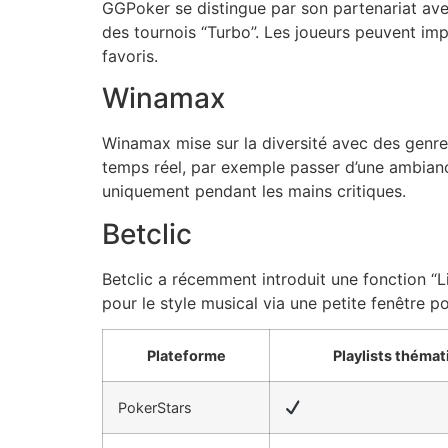
GGPoker se distingue par son partenariat ave
des tournois “Turbo”. Les joueurs peuvent imp
favoris.
Winamax
Winamax mise sur la diversité avec des genr
temps réel, par exemple passer d’une ambianc
uniquement pendant les mains critiques.
Betclic
Betclic a récemment introduit une fonction “L
pour le style musical via une petite fenêtre po
Plateforme
Playlists théma
PokerStars