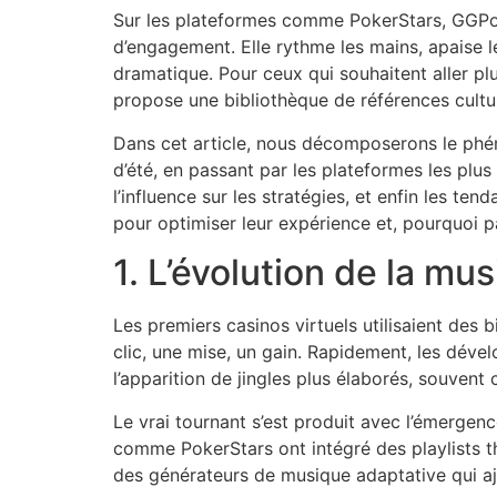
Sur les plateformes comme PokerStars, GGPoke
d’engagement. Elle rythme les mains, apaise l
dramatique. Pour ceux qui souhaitent aller plus
propose une bibliothèque de références culture
Dans cet article, nous décomposerons le phéno
d’été, en passant par les plateformes les plus
l’influence sur les stratégies, et enfin les t
pour optimiser leur expérience et, pourquoi pa
1. L’évolution de la mu
Les premiers casinos virtuels utilisaient des 
clic, une mise, un gain. Rapidement, les déve
l’apparition de jingles plus élaborés, souven
Le vrai tournant s’est produit avec l’émerge
comme PokerStars ont intégré des playlists th
des générateurs de musique adaptative qui aj