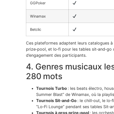
GGPoker
Winamax
Betclic
Ces plateformes adaptent leurs catalogues à l
prize‑pool, et lo‑fi pour les tables sit‑and‑go
d’engagement des participants.
4. Genres musicaux les
280 mots
Tournois Turbo
: les beats électro, hou
Summer Blast” de Winamax, où la playlis
Tournois Sit‑and‑Go
: le chill‑out, le 
“Lo‑Fi Lounge” pendant ses tables Sit‑a
Tournois à gros prize‑pool
: les orches