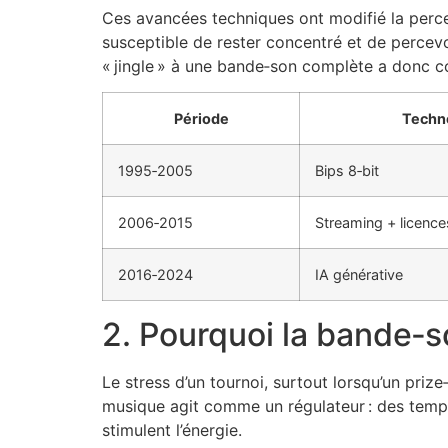
Ces avancées techniques ont modifié la perce
susceptible de rester concentré et de percev
« jingle » à une bande‑son complète a donc c
Période
Techno
1995‑2005
Bips 8‑bit
2006‑2015
Streaming + licence
2016‑2024
IA générative
2. Pourquoi la bande‑s
Le stress d’un tournoi, surtout lorsqu’un priz
musique agit comme un régulateur : des temp
stimulent l’énergie.