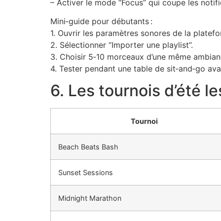
– Activer le mode “Focus” qui coupe les notif
Mini‑guide pour débutants :
1. Ouvrir les paramètres sonores de la platef
2. Sélectionner “Importer une playlist”.
3. Choisir 5‑10 morceaux d’une même ambiance
4. Tester pendant une table de sit‑and‑go ava
6. Les tournois d’été 
Tournoi
Beach Beats Bash
Sunset Sessions
Midnight Marathon