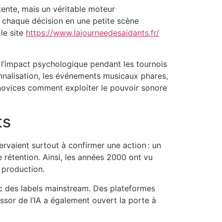
ente, mais un véritable moteur
e chaque décision en une petite scène
 le site
https://www.lajourneedesaidants.fr/
à l’impact psychologique pendant les tournois
sonnalisation, les événements musicaux phares,
ux novices comment exploiter le pouvoir sonore
ts
ervaient surtout à confirmer une action : un
 rétention. Ainsi, les années 2000 ont vu
 production.
ec des labels mainstream. Des plateformes
ssor de l’IA a également ouvert la porte à