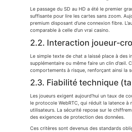
Le passage du SD au HD a été le premier gra
suffisante pour lire les cartes sans zoom. Auj
premium disposant d’une connexion fibre. L’aud
comparable à celle d’un vrai casino.
2.2. Interaction joueur‑cr
Le simple texte de chat a laissé place à des 
supplémentaire ou même faire un clin d’œil. Ce
comportements à risque, renforçant ainsi la 
2.3. Fiabilité technique 
Les joueurs exigent aujourd’hui un taux de c
le protocole WebRTC, qui réduit la latence 
utilisateurs. La sécurité repose sur le chiff
des exigences de protection des données.
Ces critères sont devenus des standards oblig