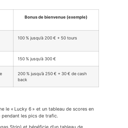
Bonus de bienvenue (exemple)
100 % jusqu’à 200 € + 50 tours
150 % jusqu’à 300 €
de
200 % jusqu’à 250 € + 30 € de cash
back
e le « Lucky 6 » et un tableau de scores en
 pendant les pics de trafic.
egas Strip) et bénéficie d’un tableau de