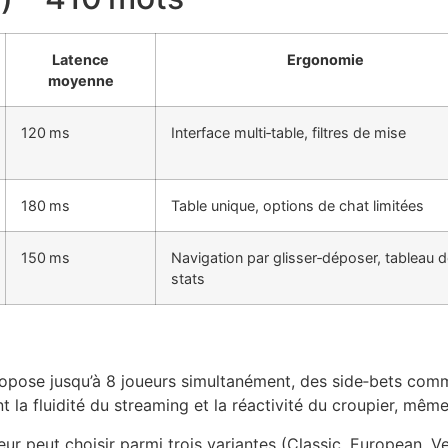
Latence
Ergonomie
moyenne
120 ms
Interface multi‑table, filtres de mise
180 ms
Table unique, options de chat limitées
150 ms
Navigation par glisser‑déposer, tableau 
stats
ropose jusqu’à 8 joueurs simultanément, des side‑bets comm
nt la fluidité du streaming et la réactivité du croupier, même
oueur peut choisir parmi trois variantes (Classic, European, V