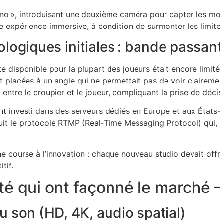
ino », introduisant une deuxième caméra pour capter les m
e expérience immersive, à condition de surmonter les limite
ologiques initiales : bande passan
 disponible pour la plupart des joueurs était encore limité
t placées à un angle qui ne permettait pas de voir claireme
ntre le croupier et le joueur, compliquant la prise de déci
ont investi dans des serveurs dédiés en Europe et aux États-
it le protocole RTMP (Real‑Time Messaging Protocol) qui, bi
 course à l’innovation : chaque nouveau studio devait offrir
tif.
lité qui ont façonné le marché
du son (HD, 4K, audio spatial)