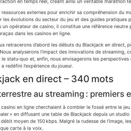
interaction en temps réel, créant ainsi un véritable marathon 
es ressources externes pour enrichir sa compréhension du m
ur les évolutions du secteur du jeu et des guides pratiques 
 un opérateur de casino, il constitue une référence neutre
uraçao dans les casinos en ligne.
ous retracerons d’abord les débuts du Blackjack en direct, pu
 Nous analyserons l’impact des innovations de streaming, c
 le statu‑quo et, enfin, nous envisagerons les perspectives 
 redéfini l’expérience du joueur.
kjack en direct – 340 mots
 terrestre au streaming : premiers
asino en ligne cherchaient à combler le fossé entre le jeu v
ler » en diffusant une table de Blackjack depuis un studio à 
n débit moyen de 150 kbps. Malgré la rudesse de l’image, l
que carte à la voix.