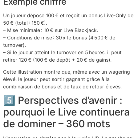
Exemple chiffré
Un joueur dépose 100 € et reçoit un bonus Live‑Only de
50 € (total : 150 €).
– Mise minimale : 10 € sur Live Blackjack.
– Conditions de mise : 30 x le bonus (4 500 € de
turnover).
– Si le joueur atteint le turnover en 5 heures, il peut
retirer 120 € (100 € de dépôt + 20 € de gains).
Cette illustration montre que, même avec un wagering
élevé, le joueur peut sortir gagnant grâce à la
combinaison de bonus et de taux de retour élevés.
5️⃣ Perspectives d’avenir :
pourquoi le Live continuera
de dominer – 360 mots