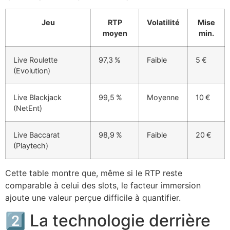
Jeu
RTP
Volatilité
Mise
moyen
min.
Live Roulette
97,3 %
Faible
5 €
(Evolution)
Live Blackjack
99,5 %
Moyenne
10 €
(NetEnt)
Live Baccarat
98,9 %
Faible
20 €
(Playtech)
Cette table montre que, même si le RTP reste
comparable à celui des slots, le facteur immersion
ajoute une valeur perçue difficile à quantifier.
2️⃣ La technologie derrière