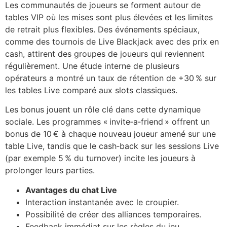
Les communautés de joueurs se forment autour de
tables VIP où les mises sont plus élevées et les limites
de retrait plus flexibles. Des événements spéciaux,
comme des tournois de Live Blackjack avec des prix en
cash, attirent des groupes de joueurs qui reviennent
régulièrement. Une étude interne de plusieurs
opérateurs a montré un taux de rétention de +30 % sur
les tables Live comparé aux slots classiques.
Les bonus jouent un rôle clé dans cette dynamique
sociale. Les programmes « invite‑a‑friend » offrent un
bonus de 10 € à chaque nouveau joueur amené sur une
table Live, tandis que le cash‑back sur les sessions Live
(par exemple 5 % du turnover) incite les joueurs à
prolonger leurs parties.
Avantages du chat Live
Interaction instantanée avec le croupier.
Possibilité de créer des alliances temporaires.
Feedback immédiat sur les règles du jeu.