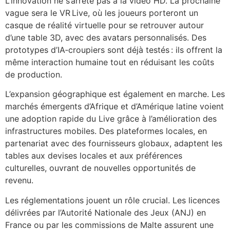
L’innovation ne s’arrête pas à la vidéo HD. La prochaine
vague sera le VR Live, où les joueurs porteront un
casque de réalité virtuelle pour se retrouver autour
d’une table 3D, avec des avatars personnalisés. Des
prototypes d’IA‑croupiers sont déjà testés : ils offrent la
même interaction humaine tout en réduisant les coûts
de production.
L’expansion géographique est également en marche. Les
marchés émergents d’Afrique et d’Amérique latine voient
une adoption rapide du Live grâce à l’amélioration des
infrastructures mobiles. Des plateformes locales, en
partenariat avec des fournisseurs globaux, adaptent les
tables aux devises locales et aux préférences
culturelles, ouvrant de nouvelles opportunités de
revenu.
Les réglementations jouent un rôle crucial. Les licences
délivrées par l’Autorité Nationale des Jeux (ANJ) en
France ou par les commissions de Malte assurent une