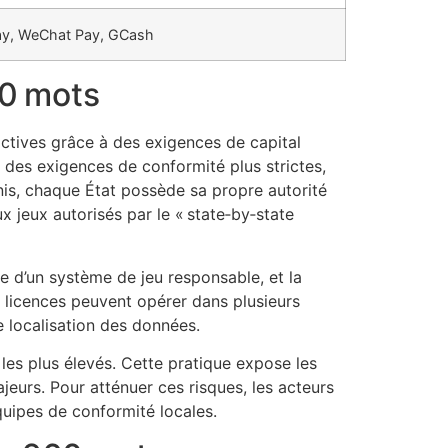
ay, WeChat Pay, GCash
80 mots
actives grâce à des exigences de capital
des exigences de conformité plus strictes,
nis, chaque État possède sa propre autorité
x jeux autorisés par le « state‑by‑state
ace d’un système de jeu responsable, et la
 licences peuvent opérer dans plusieurs
e localisation des données.
s les plus élevés. Cette pratique expose les
jeurs. Pour atténuer ces risques, les acteurs
uipes de conformité locales.