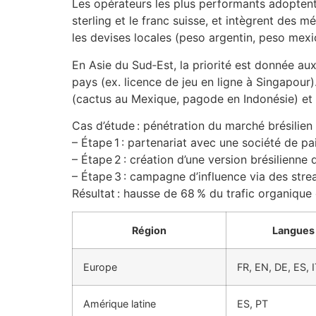
Les opérateurs les plus performants adoptent un
sterling et le franc suisse, et intègrent des
les devises locales (peso argentin, peso mexi
En Asie du Sud‑Est, la priorité est donnée au
pays (ex. licence de jeu en ligne à Singapour)
(cactus au Mexique, pagode en Indonésie) et
Cas d’étude : pénétration du marché brésilien
– Étape 1 : partenariat avec une société de pa
– Étape 2 : création d’une version brésilienne 
– Étape 3 : campagne d’influence via des str
Résultat : hausse de 68 % du trafic organiqu
Région
Langues
Europe
FR, EN, DE, ES, 
Amérique latine
ES, PT