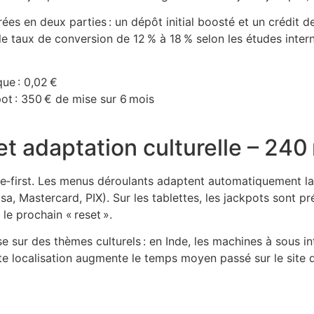
ées en deux parties : un dépôt initial boosté et un crédit 
e taux de conversion de 12 % à 18 % selon les études inter
ue : 0,02 €
ot : 350 € de mise sur 6 mois
et adaptation culturelle – 240
le‑first. Les menus déroulants adaptent automatiquement la
isa, Mastercard, PIX). Sur les tablettes, les jackpots sont 
le prochain « reset ».
 sur des thèmes culturels : en Inde, les machines à sous in
tte localisation augmente le temps moyen passé sur le site 