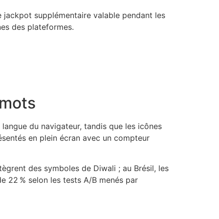
de jackpot supplémentaire valable pendant les
nes des plateformes.
 mots
 langue du navigateur, tandis que les icônes
présentés en plein écran avec un compteur
tègrent des symboles de Diwali ; au Brésil, les
de 22 % selon les tests A/B menés par