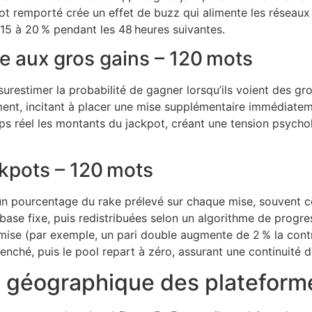
t remporté crée un effet de buzz qui alimente les réseaux s
 15 à 20 % pendant les 48 heures suivantes.
e aux gros gains – 120 mots
 surestimer la probabilité de gagner lorsqu’ils voient des gr
ent, incitant à placer une mise supplémentaire immédiatem
s réel les montants du jackpot, créant une tension psycho
kpots – 120 mots
 pourcentage du rake prélevé sur chaque mise, souvent com
base fixe, puis redistribuées selon un algorithme de progres
 mise (par exemple, un pari double augmente de 2 % la cont
enché, puis le pool repart à zéro, assurant une continuité de
n géographique des plateform