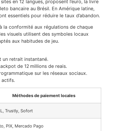
ites en 12 langues, proposent l’euro, la livre
eto bancaire au Brésil. En Amérique latine,
ont essentiels pour réduire le taux d’abandon.
 à la conformité aux régulations de chaque
les visuels utilisent des symboles locaux
ptés aux habitudes de jeu.
 un retrait instantané.
jackpot de 12 millions de reais.
programmatique sur les réseaux sociaux.
actifs.
Méthodes de paiement locales
L, Trustly, Sofort
to, PIX, Mercado Pago