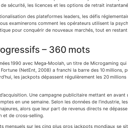
 de sécurité, les licences et les options de retrait instantané
ationalisation des plateformes leaders, les défis réglementa
ous examinerons comment les opérateurs utilisent la psycho
tique pour conquérir de nouveaux marchés, tout en restant
rogressifs – 360 mots
nnées 1990 avec Mega‑Moolah, un titre de Microgaming qui a
ortune (NetEnt, 2008) a franchi la barre des 10 millions, pu
’hui, les jackpots dépassent régulièrement les 20 millions 
acquisition. Une campagne publicitaire mettant en avant u
mptes en une semaine. Selon les données de l’industrie, les
majeures, alors que leur part de revenus directs ne dépass
 et de cross‑selling.
s mensuels sur les cinq plus gros jackpots mondiaux se si