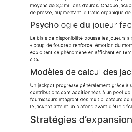
moyens de 8,2 millions d’euros. Chaque jackpo
de presse, augmentant le trafic organique de
Psychologie du joueur fac
Le biais de disponibilité pousse les joueurs à
« coup de foudre » renforce l’émotion du mom
exploitent ce phénomène en affichant en temp
site.
Modèles de calcul des jac
Un jackpot progresse généralement grâce à un
contributions sont additionnées à un pool de 
fournisseurs intègrent des multiplicateurs de
le jackpot atteint un plafond avant d’être décl
Stratégies d’expansio