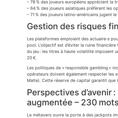
– 78 % des joueurs européens apprécient la t
– 64 % des joueurs asiatiques préfèrent les o
– 71 % des joueurs latino‑américains jugent le
Gestion des risques fi
Les plateformes emploient des actuaire‑s pou
pool. L’objectif est d’éviter la ruine financiè
du jeu : les titres à haute volatilité imposent
20 €.
Les politiques de « responsible gambling » inc
opérateurs doivent également respecter les e
Malte). Cette réserve de capital garantit que 
Perspectives d’avenir :
augmentée – 230 mot
Le métavers ouvre la porte à des jackpots im