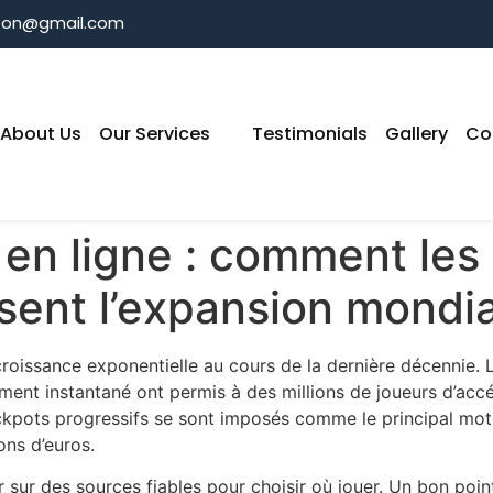
ston@gmail.com
About Us
Our Services
Testimonials
Gallery
Co
 en ligne : comment les
ssent l’expansion mondi
oissance exponentielle au cours de la dernière décennie. L’
ent instantané ont permis à des millions de joueurs d’accé
ackpots progressifs se sont imposés comme le principal mot
ons d’euros.
er sur des sources fiables pour choisir où jouer. Un bon poi