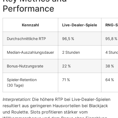
Performance
Kennzahl
Live‑Dealer‑Spiele
RNG‑S
Durchschnittliche RTP
96,5 %
95,8 %
Median‑Auszahlungsdauer
2 Stunden
4 Stun
Bonus‑Nutzungsrate
22 %
38 %
Spieler‑Retention
71 %
64 %
(30 Tage)
Interpretation
: Die höhere RTP bei Live‑Dealer‑Spielen
resultiert aus geringeren Hausvorteilen bei Blackjack
und Roulette. Slots profitieren stärker vom