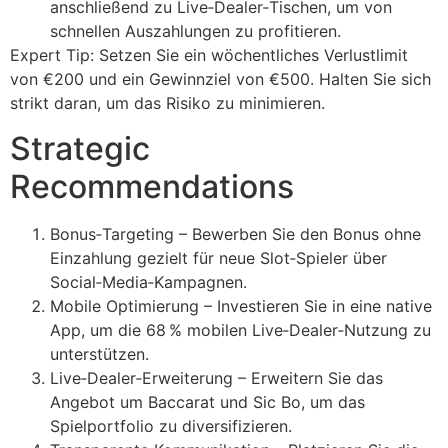
anschließend zu Live‑Dealer‑Tischen, um von
schnellen Auszahlungen zu profitieren.
Expert Tip: Setzen Sie ein wöchentliches Verlustlimit
von €200 und ein Gewinnziel von €500. Halten Sie sich
strikt daran, um das Risiko zu minimieren.
Strategic
Recommendations
Bonus‑Targeting – Bewerben Sie den Bonus ohne
Einzahlung gezielt für neue Slot‑Spieler über
Social‑Media‑Kampagnen.
Mobile Optimierung – Investieren Sie in eine native
App, um die 68 % mobilen Live‑Dealer‑Nutzung zu
unterstützen.
Live‑Dealer‑Erweiterung – Erweitern Sie das
Angebot um Baccarat und Sic Bo, um das
Spielportfolio zu diversifizieren.