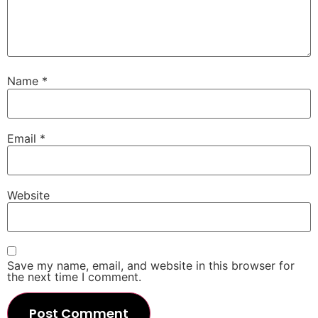
Name
*
Email
*
Website
Save my name, email, and website in this browser for
the next time I comment.