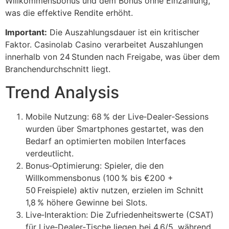
Willkommensbonus und dem Bonus ohne Einzahlung,
was die effektive Rendite erhöht.
Important:
Die Auszahlungsdauer ist ein kritischer
Faktor. Casinolab Casino verarbeitet Auszahlungen
innerhalb von 24 Stunden nach Freigabe, was über dem
Branchendurchschnitt liegt.
Trend Analysis
Mobile Nutzung: 68 % der Live‑Dealer‑Sessions
wurden über Smartphones gestartet, was den
Bedarf an optimierten mobilen Interfaces
verdeutlicht.
Bonus‑Optimierung: Spieler, die den
Willkommensbonus (100 % bis €200 +
50 Freispiele) aktiv nutzen, erzielen im Schnitt
1,8 % höhere Gewinne bei Slots.
Live‑Interaktion: Die Zufriedenheitswerte (CSAT)
für Live‑Dealer‑Tische liegen bei 4,6/5, während