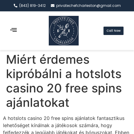
(843) 819-3412
privatechefcharleston@gmail.com
Call Now
Miért érdemes
kipróbálni a hotslots
casino 20 free spins
ajánlatokat
A hotslots casino 20 free spins ajánlatok fantasztikus
lehetőséget kínálnak a játékosok számára, hogy
felfedezzék a legújabb játékokat és bónuszokat. Ebben