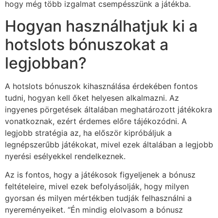
hogy még több izgalmat csempésszünk a játékba.
Hogyan használhatjuk ki a
hotslots bónuszokat a
legjobban?
A hotslots bónuszok kihasználása érdekében fontos
tudni, hogyan kell őket helyesen alkalmazni. Az
ingyenes pörgetések általában meghatározott játékokra
vonatkoznak, ezért érdemes előre tájékozódni. A
legjobb stratégia az, ha először kipróbáljuk a
legnépszerűbb játékokat, mivel ezek általában a legjobb
nyerési esélyekkel rendelkeznek.
Az is fontos, hogy a játékosok figyeljenek a bónusz
feltételeire, mivel ezek befolyásolják, hogy milyen
gyorsan és milyen mértékben tudják felhasználni a
nyereményeiket. “Én mindig elolvasom a bónusz