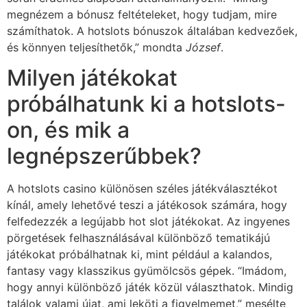
megnézem a bónusz feltételeket, hogy tudjam, mire
számíthatok. A hotslots bónuszok általában kedvezőek,
és könnyen teljesíthetők,” mondta
József
.
Milyen játékokat
próbálhatunk ki a hotslots-
on, és mik a
legnépszerűbbek?
A hotslots casino különösen széles játékválasztékot
kínál, amely lehetővé teszi a játékosok számára, hogy
felfedezzék a legújabb hot slot játékokat. Az ingyenes
pörgetések felhasználásával különböző tematikájú
játékokat próbálhatnak ki, mint például a kalandos,
fantasy vagy klasszikus gyümölcsös gépek. “Imádom,
hogy annyi különböző játék közül választhatok. Mindig
találok valami újat, ami leköti a figyelmemet,” mesélte