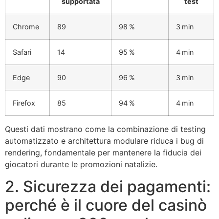
supportata
test
Chrome
89
98 %
3 min
Safari
14
95 %
4 min
Edge
90
96 %
3 min
Firefox
85
94 %
4 min
Questi dati mostrano come la combinazione di testing
automatizzato e architettura modulare riduca i bug di
rendering, fondamentale per mantenere la fiducia dei
giocatori durante le promozioni natalizie.
2. Sicurezza dei pagamenti:
perché è il cuore del casinò