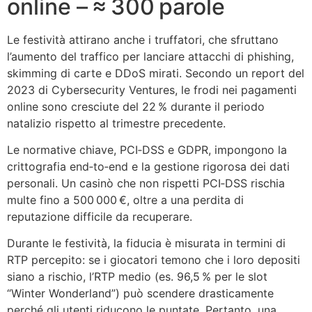
online – ≈ 300 parole
Le festività attirano anche i truffatori, che sfruttano
l’aumento del traffico per lanciare attacchi di phishing,
skimming di carte e DDoS mirati. Secondo un report del
2023 di Cybersecurity Ventures, le frodi nei pagamenti
online sono cresciute del 22 % durante il periodo
natalizio rispetto al trimestre precedente.
Le normative chiave, PCI‑DSS e GDPR, impongono la
crittografia end‑to‑end e la gestione rigorosa dei dati
personali. Un casinò che non rispetti PCI‑DSS rischia
multe fino a 500 000 €, oltre a una perdita di
reputazione difficile da recuperare.
Durante le festività, la fiducia è misurata in termini di
RTP percepito: se i giocatori temono che i loro depositi
siano a rischio, l’RTP medio (es. 96,5 % per le slot
“Winter Wonderland”) può scendere drasticamente
perché gli utenti riducono le puntate. Pertanto, una