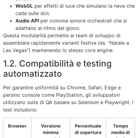
WebGL
per effetti di luce che simulano la neve che
cade sulle slot.
Audio API
per colonne sonore orchestrali che si
adattano al ritmo del gioco.
Questa modularità permette ai team di sviluppo di
assemblare rapidamente varianti festive (es. “Natale a
Las Vegas”) mantenendo lo stesso core engine.
1.2. Compatibilità e testing
automatizzato
Per garantire uniformità su Chrome, Safari, Edge e
persino console come PlayStation, gli sviluppatori
utilizzano suite di QA basate su Selenium e Playwright. I
test includono:
Browser
Versione
Percentuale
Tempo
minima
di copertura
medio di