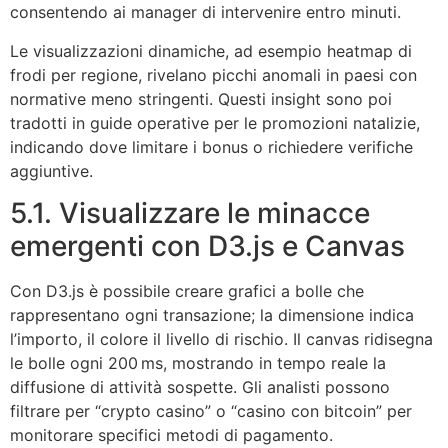
consentendo ai manager di intervenire entro minuti.
Le visualizzazioni dinamiche, ad esempio heatmap di
frodi per regione, rivelano picchi anomali in paesi con
normative meno stringenti. Questi insight sono poi
tradotti in guide operative per le promozioni natalizie,
indicando dove limitare i bonus o richiedere verifiche
aggiuntive.
5.1. Visualizzare le minacce
emergenti con D3.js e Canvas
Con D3.js è possibile creare grafici a bolle che
rappresentano ogni transazione; la dimensione indica
l’importo, il colore il livello di rischio. Il canvas ridisegna
le bolle ogni 200 ms, mostrando in tempo reale la
diffusione di attività sospette. Gli analisti possono
filtrare per “crypto casino” o “casino con bitcoin” per
monitorare specifici metodi di pagamento.