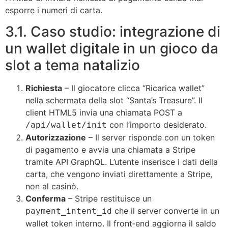
esporre i numeri di carta.
3.1. Caso studio: integrazione di
un wallet digitale in un gioco da
slot a tema natalizio
Richiesta
– Il giocatore clicca “Ricarica wallet”
nella schermata della slot “Santa’s Treasure”. Il
client HTML5 invia una chiamata POST a
con l’importo desiderato.
/api/wallet/init
Autorizzazione
– Il server risponde con un token
di pagamento e avvia una chiamata a Stripe
tramite API GraphQL. L’utente inserisce i dati della
carta, che vengono inviati direttamente a Stripe,
non al casinò.
Conferma
– Stripe restituisce un
che il server converte in un
payment_intent_id
wallet token interno. Il front‑end aggiorna il saldo