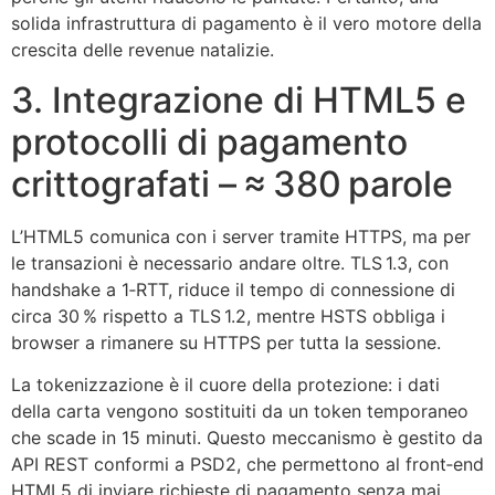
solida infrastruttura di pagamento è il vero motore della
crescita delle revenue natalizie.
3. Integrazione di HTML5 e
protocolli di pagamento
crittografati – ≈ 380 parole
L’HTML5 comunica con i server tramite HTTPS, ma per
le transazioni è necessario andare oltre. TLS 1.3, con
handshake a 1‑RTT, riduce il tempo di connessione di
circa 30 % rispetto a TLS 1.2, mentre HSTS obbliga i
browser a rimanere su HTTPS per tutta la sessione.
La tokenizzazione è il cuore della protezione: i dati
della carta vengono sostituiti da un token temporaneo
che scade in 15 minuti. Questo meccanismo è gestito da
API REST conformi a PSD2, che permettono al front‑end
HTML5 di inviare richieste di pagamento senza mai