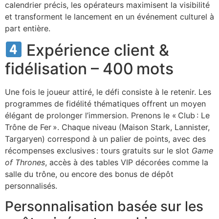
calendrier précis, les opérateurs maximisent la visibilité
et transforment le lancement en un événement culturel à
part entière.
Expérience client &
fidélisation – 400 mots
Une fois le joueur attiré, le défi consiste à le retenir. Les
programmes de fidélité thématiques offrent un moyen
élégant de prolonger l’immersion. Prenons le « Club : Le
Trône de Fer ». Chaque niveau (Maison Stark, Lannister,
Targaryen) correspond à un palier de points, avec des
récompenses exclusives : tours gratuits sur le slot
Game
of Thrones
, accès à des tables VIP décorées comme la
salle du trône, ou encore des bonus de dépôt
personnalisés.
Personnalisation basée sur les