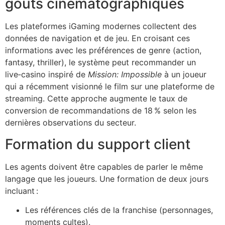
goûts cinématographiques
Les plateformes iGaming modernes collectent des
données de navigation et de jeu. En croisant ces
informations avec les préférences de genre (action,
fantasy, thriller), le système peut recommander un
live‑casino inspiré de
Mission: Impossible
à un joueur
qui a récemment visionné le film sur une plateforme de
streaming. Cette approche augmente le taux de
conversion de recommandations de 18 % selon les
dernières observations du secteur.
Formation du support client
Les agents doivent être capables de parler le même
langage que les joueurs. Une formation de deux jours
incluant :
Les références clés de la franchise (personnages,
moments cultes).