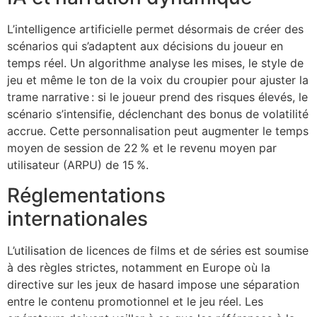
L’intelligence artificielle permet désormais de créer des
scénarios qui s’adaptent aux décisions du joueur en
temps réel. Un algorithme analyse les mises, le style de
jeu et même le ton de la voix du croupier pour ajuster la
trame narrative : si le joueur prend des risques élevés, le
scénario s’intensifie, déclenchant des bonus de volatilité
accrue. Cette personnalisation peut augmenter le temps
moyen de session de 22 % et le revenu moyen par
utilisateur (ARPU) de 15 %.
Réglementations
internationales
L’utilisation de licences de films et de séries est soumise
à des règles strictes, notamment en Europe où la
directive sur les jeux de hasard impose une séparation
entre le contenu promotionnel et le jeu réel. Les