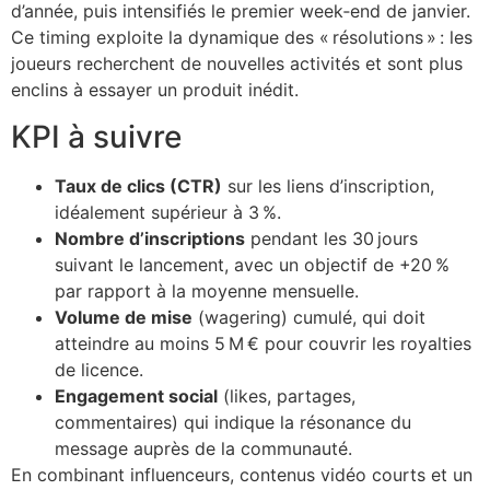
d’année, puis intensifiés le premier week‑end de janvier.
Ce timing exploite la dynamique des « résolutions » : les
joueurs recherchent de nouvelles activités et sont plus
enclins à essayer un produit inédit.
KPI à suivre
Taux de clics (CTR)
sur les liens d’inscription,
idéalement supérieur à 3 %.
Nombre d’inscriptions
pendant les 30 jours
suivant le lancement, avec un objectif de +20 %
par rapport à la moyenne mensuelle.
Volume de mise
(wagering) cumulé, qui doit
atteindre au moins 5 M € pour couvrir les royalties
de licence.
Engagement social
(likes, partages,
commentaires) qui indique la résonance du
message auprès de la communauté.
En combinant influenceurs, contenus vidéo courts et un