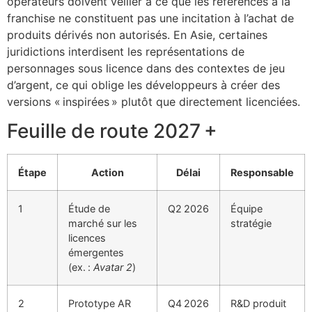
opérateurs doivent veiller à ce que les références à la
franchise ne constituent pas une incitation à l’achat de
produits dérivés non autorisés. En Asie, certaines
juridictions interdisent les représentations de
personnages sous licence dans des contextes de jeu
d’argent, ce qui oblige les développeurs à créer des
versions « inspirées » plutôt que directement licenciées.
Feuille de route 2027 +
Étape
Action
Délai
Responsable
1
Étude de
Q2 2026
Équipe
marché sur les
stratégie
licences
émergentes
(ex. :
Avatar 2
)
2
Prototype AR
Q4 2026
R&D produit