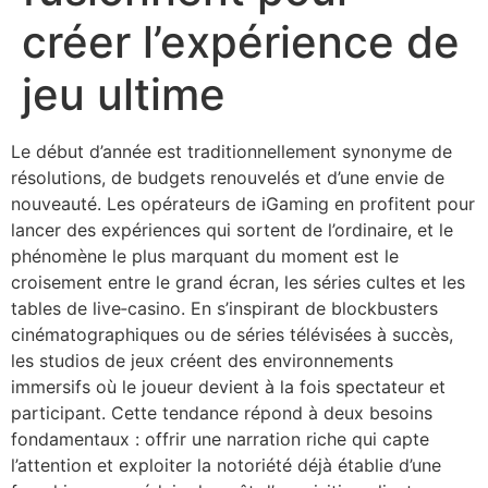
créer l’expérience de
jeu ultime
Le début d’année est traditionnellement synonyme de
résolutions, de budgets renouvelés et d’une envie de
nouveauté. Les opérateurs de iGaming en profitent pour
lancer des expériences qui sortent de l’ordinaire, et le
phénomène le plus marquant du moment est le
croisement entre le grand écran, les séries cultes et les
tables de live‑casino. En s’inspirant de blockbusters
cinématographiques ou de séries télévisées à succès,
les studios de jeux créent des environnements
immersifs où le joueur devient à la fois spectateur et
participant. Cette tendance répond à deux besoins
fondamentaux : offrir une narration riche qui capte
l’attention et exploiter la notoriété déjà établie d’une