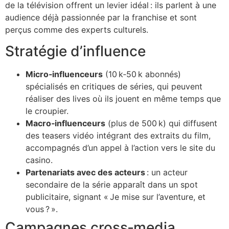
de la télévision offrent un levier idéal : ils parlent à une
audience déjà passionnée par la franchise et sont
perçus comme des experts culturels.
Stratégie d’influence
Micro‑influenceurs
(10 k‑50 k abonnés)
spécialisés en critiques de séries, qui peuvent
réaliser des lives où ils jouent en même temps que
le croupier.
Macro‑influenceurs
(plus de 500 k) qui diffusent
des teasers vidéo intégrant des extraits du film,
accompagnés d’un appel à l’action vers le site du
casino.
Partenariats avec des acteurs
: un acteur
secondaire de la série apparaît dans un spot
publicitaire, signant « Je mise sur l’aventure, et
vous ? ».
Campagnes cross‑media