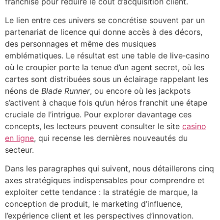
franchise pour réduire le coût d’acquisition client.
Le lien entre ces univers se concrétise souvent par un
partenariat de licence qui donne accès à des décors,
des personnages et même des musiques
emblématiques. Le résultat est une table de live‑casino
où le croupier porte la tenue d’un agent secret, où les
cartes sont distribuées sous un éclairage rappelant les
néons de
Blade Runner
, ou encore où les jackpots
s’activent à chaque fois qu’un héros franchit une étape
cruciale de l’intrigue. Pour explorer davantage ces
concepts, les lecteurs peuvent consulter le site
casino
en ligne
, qui recense les dernières nouveautés du
secteur.
Dans les paragraphes qui suivent, nous détaillerons cinq
axes stratégiques indispensables pour comprendre et
exploiter cette tendance : la stratégie de marque, la
conception de produit, le marketing d’influence,
l’expérience client et les perspectives d’innovation.