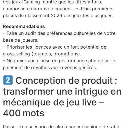
des jeux iGaming montre que les titres à forte
composante narrative occupent les trois premières
places du classement 2026 des jeux les plus joués.
Recommandations
– Faire un audit des préférences culturelles de votre
base de joueurs.
– Prioriser les licences avec un fort potentiel de
cross‑selling (tournois, promotions).
– Négocier une clause de performance afin de lier le
paiement de royalties aux revenus générés.
Conception de produit :
transformer une intrigue en
mécanique de jeu live –
400 mots
Passer d’un scénario de film à une mécanique de table