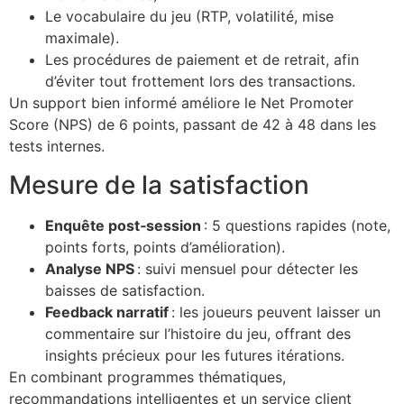
Le vocabulaire du jeu (RTP, volatilité, mise
maximale).
Les procédures de paiement et de retrait, afin
d’éviter tout frottement lors des transactions.
Un support bien informé améliore le Net Promoter
Score (NPS) de 6 points, passant de 42 à 48 dans les
tests internes.
Mesure de la satisfaction
Enquête post‑session
: 5 questions rapides (note,
points forts, points d’amélioration).
Analyse NPS
: suivi mensuel pour détecter les
baisses de satisfaction.
Feedback narratif
: les joueurs peuvent laisser un
commentaire sur l’histoire du jeu, offrant des
insights précieux pour les futures itérations.
En combinant programmes thématiques,
recommandations intelligentes et un service client