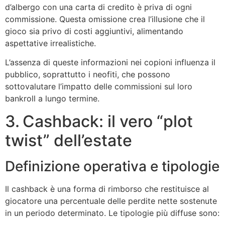
d’albergo con una carta di credito è priva di ogni
commissione. Questa omissione crea l’illusione che il
gioco sia privo di costi aggiuntivi, alimentando
aspettative irrealistiche.
L’assenza di queste informazioni nei copioni influenza il
pubblico, soprattutto i neofiti, che possono
sottovalutare l’impatto delle commissioni sul loro
bankroll a lungo termine.
3. Cashback: il vero “plot
twist” dell’estate
Definizione operativa e tipologie
Il cashback è una forma di rimborso che restituisce al
giocatore una percentuale delle perdite nette sostenute
in un periodo determinato. Le tipologie più diffuse sono: