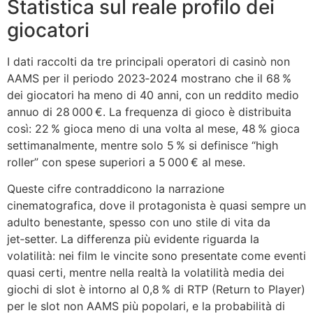
Statistica sul reale profilo dei
giocatori
I dati raccolti da tre principali operatori di casinò non
AAMS per il periodo 2023‑2024 mostrano che il 68 %
dei giocatori ha meno di 40 anni, con un reddito medio
annuo di 28 000 €. La frequenza di gioco è distribuita
così: 22 % gioca meno di una volta al mese, 48 % gioca
settimanalmente, mentre solo 5 % si definisce “high
roller” con spese superiori a 5 000 € al mese.
Queste cifre contraddicono la narrazione
cinematografica, dove il protagonista è quasi sempre un
adulto benestante, spesso con uno stile di vita da
jet‑setter. La differenza più evidente riguarda la
volatilità: nei film le vincite sono presentate come eventi
quasi certi, mentre nella realtà la volatilità media dei
giochi di slot è intorno al 0,8 % di RTP (Return to Player)
per le slot non AAMS più popolari, e la probabilità di