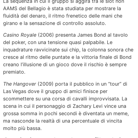
La sequenza in cui il gruppo si aggira tra le slot non
AAMS del Bellagio è stata studiata per mostrare la
fluidità del denaro, il ritmo frenetico delle mani che
girano e la sensazione di controllo assoluto.
Casino Royale
(2006) presenta James Bond al tavolo
del poker, con una tensione quasi palpabile. Le
inquadrature ravvicinate sui chip, la colonna sonora che
cresce al ritmo delle puntate e la vittoria finale di Bond
creano l’illusione di un gioco dove il rischio è sempre
premiato.
The Hangover
(2009) porta il pubblico in un “tour” di
Las Vegas dove il gruppo di amici finisce per
scommettere su una corsa di cavalli improvvisata. La
scena in cui il personaggio di Zachary Levi vince una
grossa somma in pochi secondi è diventata un meme,
ma nasconde la realtà di una percentuale di vincita
molto più bassa.