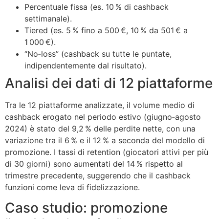
Percentuale fissa (es. 10 % di cashback
settimanale).
Tiered (es. 5 % fino a 500 €, 10 % da 501 € a
1 000 €).
“No‑loss” (cashback su tutte le puntate,
indipendentemente dal risultato).
Analisi dei dati di 12 piattaforme
Tra le 12 piattaforme analizzate, il volume medio di
cashback erogato nel periodo estivo (giugno‑agosto
2024) è stato del 9,2 % delle perdite nette, con una
variazione tra il 6 % e il 12 % a seconda del modello di
promozione. I tassi di retention (giocatori attivi per più
di 30 giorni) sono aumentati del 14 % rispetto al
trimestre precedente, suggerendo che il cashback
funzioni come leva di fidelizzazione.
Caso studio: promozione