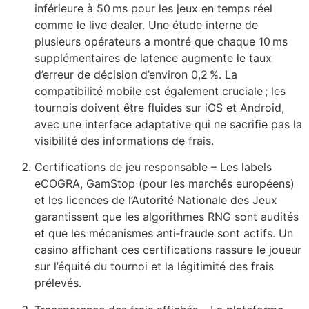
inférieure à 50 ms pour les jeux en temps réel
comme le live dealer. Une étude interne de
plusieurs opérateurs a montré que chaque 10 ms
supplémentaires de latence augmente le taux
d’erreur de décision d’environ 0,2 %. La
compatibilité mobile est également cruciale ; les
tournois doivent être fluides sur iOS et Android,
avec une interface adaptative qui ne sacrifie pas la
visibilité des informations de frais.
Certifications de jeu responsable – Les labels
eCOGRA, GamStop (pour les marchés européens)
et les licences de l’Autorité Nationale des Jeux
garantissent que les algorithmes RNG sont audités
et que les mécanismes anti‑fraude sont actifs. Un
casino affichant ces certifications rassure le joueur
sur l’équité du tournoi et la légitimité des frais
prélevés.