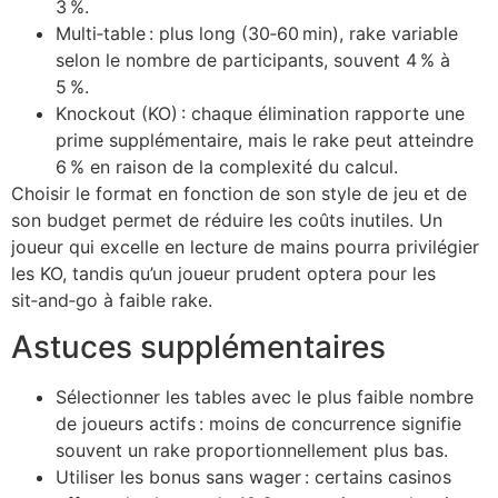
3 %.
Multi‑table : plus long (30‑60 min), rake variable
selon le nombre de participants, souvent 4 % à
5 %.
Knockout (KO) : chaque élimination rapporte une
prime supplémentaire, mais le rake peut atteindre
6 % en raison de la complexité du calcul.
Choisir le format en fonction de son style de jeu et de
son budget permet de réduire les coûts inutiles. Un
joueur qui excelle en lecture de mains pourra privilégier
les KO, tandis qu’un joueur prudent optera pour les
sit‑and‑go à faible rake.
Astuces supplémentaires
Sélectionner les tables avec le plus faible nombre
de joueurs actifs : moins de concurrence signifie
souvent un rake proportionnellement plus bas.
Utiliser les bonus sans wager : certains casinos