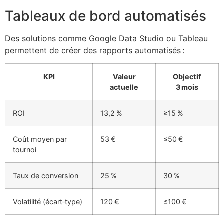
Tableaux de bord automatisés
Des solutions comme Google Data Studio ou Tableau
permettent de créer des rapports automatisés :
KPI
Valeur
Objectif
actuelle
3 mois
ROI
13,2 %
≥15 %
Coût moyen par
53 €
≤50 €
tournoi
Taux de conversion
25 %
30 %
Volatilité (écart‑type)
120 €
≤100 €