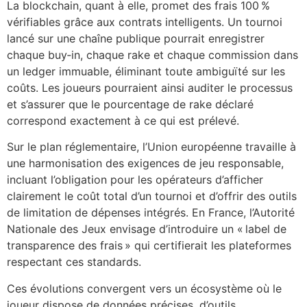
La blockchain, quant à elle, promet des frais 100 %
vérifiables grâce aux contrats intelligents. Un tournoi
lancé sur une chaîne publique pourrait enregistrer
chaque buy‑in, chaque rake et chaque commission dans
un ledger immuable, éliminant toute ambiguïté sur les
coûts. Les joueurs pourraient ainsi auditer le processus
et s’assurer que le pourcentage de rake déclaré
correspond exactement à ce qui est prélevé.
Sur le plan réglementaire, l’Union européenne travaille à
une harmonisation des exigences de jeu responsable,
incluant l’obligation pour les opérateurs d’afficher
clairement le coût total d’un tournoi et d’offrir des outils
de limitation de dépenses intégrés. En France, l’Autorité
Nationale des Jeux envisage d’introduire un « label de
transparence des frais » qui certifierait les plateformes
respectant ces standards.
Ces évolutions convergent vers un écosystème où le
joueur dispose de données précises, d’outils