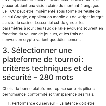
joueur obtient une vision claire du montant à engager.
Le TCC peut être implémenté sous forme de feuille de
calcul Google, d’application mobile ou de widget intégré
au site du casino. L’essentiel est de garder les
paramètres à jour : les taux de rake évoluent souvent en
fonction du volume de joueurs, et les frais de
conversion crypto varient quotidiennement.
3. Sélectionner une
plateforme de tournoi :
critères techniques et de
sécurité – 280 mots
Choisir la bonne plateforme repose sur trois piliers :
performance, conformité et transparence des frais.
Performance du serveur – La latence doit être