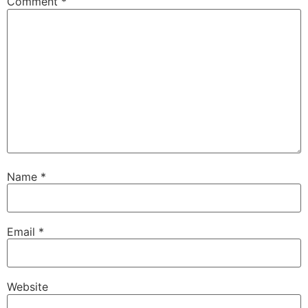
Comment
*
Name
*
Email
*
Website