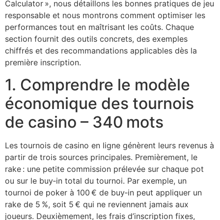
Calculator », nous détaillons les bonnes pratiques de jeu
responsable et nous montrons comment optimiser les
performances tout en maîtrisant les coûts. Chaque
section fournit des outils concrets, des exemples
chiffrés et des recommandations applicables dès la
première inscription.
1. Comprendre le modèle
économique des tournois
de casino – 340 mots
Les tournois de casino en ligne génèrent leurs revenus à
partir de trois sources principales. Premièrement, le
rake : une petite commission prélevée sur chaque pot
ou sur le buy‑in total du tournoi. Par exemple, un
tournoi de poker à 100 € de buy‑in peut appliquer un
rake de 5 %, soit 5 € qui ne reviennent jamais aux
joueurs. Deuxièmement, les frais d’inscription fixes,