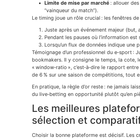
Limite de mise par marché
: allouer des
“vainqueur du match”).
Le timing joue un rôle crucial : les fenêtres d
Juste après un événement majeur (but, a
Pendant les pauses où l’information est 
Lorsqu’un flux de données indique une pr
Témoignage d’un professionnel du e‑sport : Jul
bookmakers. Il y consigne le temps, la cote, l
« window‑ratio », c’est‑à‑dire le rapport entr
de 6 % sur une saison de compétitions, tout e
En pratique, la règle d’or reste : ne jamais lai
du live‑betting en opportunité plutôt qu’en pi
Les meilleures platefor
sélection et comparati
Choisir la bonne plateforme est décisif. Les cr