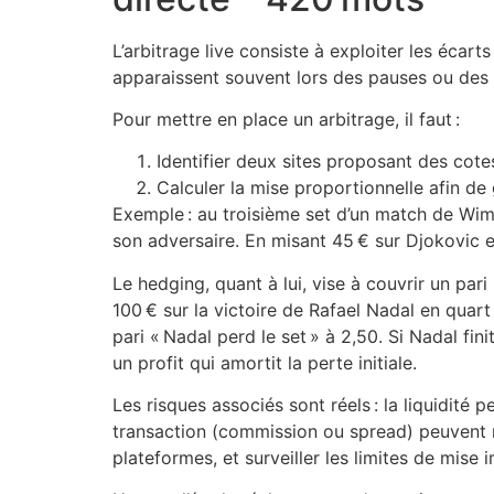
L’arbitrage live consiste à exploiter les écar
apparaissent souvent lors des pauses ou des
Pour mettre en place un arbitrage, il faut :
Identifier deux sites proposant des cotes
Calculer la mise proportionnelle afin de g
Exemple : au troisième set d’un match de Wi
son adversaire. En misant 45 € sur Djokovic et 
Le hedging, quant à lui, vise à couvrir un par
100 € sur la victoire de Rafael Nadal en quar
pari « Nadal perd le set » à 2,50. Si Nadal fi
un profit qui amortit la perte initiale.
Les risques associés sont réels : la liquidité 
transaction (commission ou spread) peuvent ré
plateformes, et surveiller les limites de mise