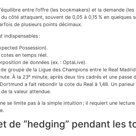
quilibre entre l’offre (les bookmakers) et la demande (les p
re du côté attaquant, souvent de 0,05 à 0,15 % en quelques
parfois de plusieurs points décimaux.
nt indispensables :
Expected Possession).
 cotes en temps réel.
position de données (ex. : OptaLive).
 de groupe de la Ligue des Champions entre le Real Madrid 
nute. À la 23ᵉ minute, après deux tirs cadrés et une passe dé
ortmund a fait rebondir la cote du Real à 1,48. Un parieur 
 de la valeur attendue.
se limite pas à la simple intuition ; il requiert une lectur
e.
et de “hedging” pendant les t