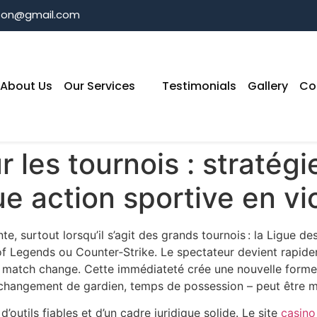
ston@gmail.com
About Us
Our Services
Testimonials
Gallery
Co
ur les tournois : stratég
e action sportive en vic
nte, surtout lorsqu’il s’agit des grands tournois : la Ligue
 Legends ou Counter‑Strike. Le spectateur devient rapide
atch change. Cette immédiateté crée une nouvelle forme de
 changement de gardien, temps de possession – peut être m
d’outils fiables et d’un cadre juridique solide. Le site
casino