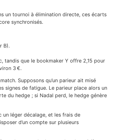
s un tournoi à élimination directe, ces écarts
core synchronisés.
r B).
, tandis que le bookmaker Y offre 2,15 pour
viron 3 €.
u match. Supposons qu’un parieur ait misé
s signes de fatigue. Le parieur place alors un
perte du hedge ; si Nadal perd, le hedge génère
c un léger décalage, et les frais de
disposer d’un compte sur plusieurs