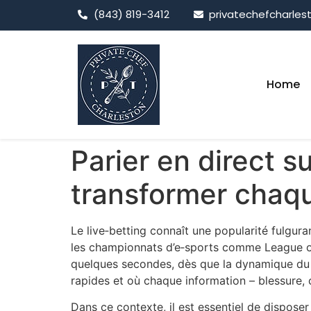
(843) 819-3412
privatechefcharle
Home
Parier en direct s
transformer chaqu
Le live‑betting connaît une popularité fulgura
les championnats d’e‑sports comme League of
quelques secondes, dès que la dynamique du m
rapides et où chaque information – blessure,
Dans ce contexte, il est essentiel de disposer 