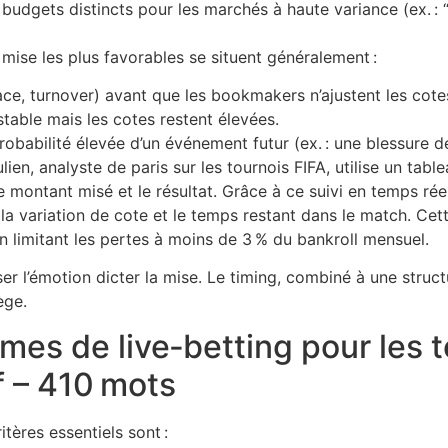
 budgets distincts pour les marchés à haute variance (ex. : “
e mise les plus favorables se situent généralement :
ce, turnover) avant que les bookmakers n’ajustent les cote
stable mais les cotes restent élevées.
obabilité élevée d’un événement futur (ex. : une blessure d
ien, analyste de paris sur les tournois FIFA, utilise un tabl
e montant misé et le résultat. Grâce à ce suivi en temps réel
e la variation de cote et le temps restant dans le match. Ce
n limitant les pertes à moins de 3 % du bankroll mensuel.
sser l’émotion dicter la mise. Le timing, combiné à une struct
ège.
mes de live‑betting pour les to
f – 410 mots
itères essentiels sont :