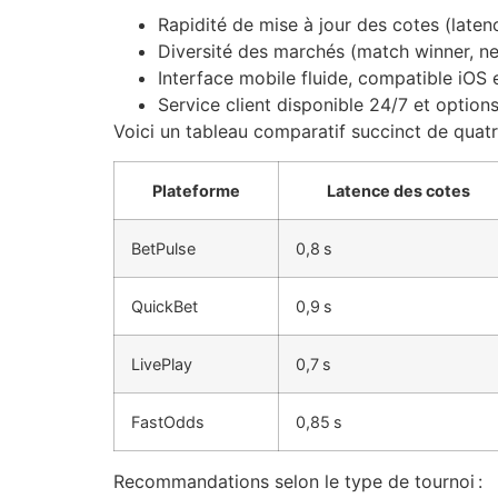
Rapidité de mise à jour des cotes (latenc
Diversité des marchés (match winner, nex
Interface mobile fluide, compatible iOS 
Service client disponible 24/7 et options
Voici un tableau comparatif succinct de quatre 
Plateforme
Latence des cotes
BetPulse
0,8 s
QuickBet
0,9 s
LivePlay
0,7 s
FastOdds
0,85 s
Recommandations selon le type de tournoi :