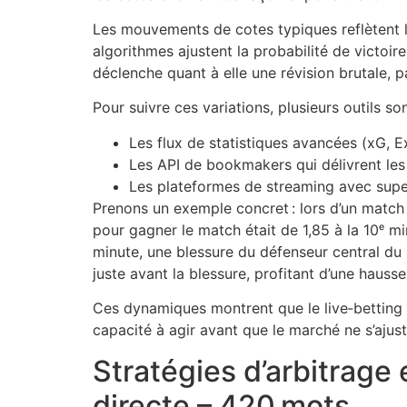
Les mouvements de cotes typiques reflètent l’é
algorithmes ajustent la probabilité de victoi
déclenche quant à elle une révision brutale, 
Pour suivre ces variations, plusieurs outils so
Les flux de statistiques avancées (xG, 
Les API de bookmakers qui délivrent les
Les plateformes de streaming avec super
Prenons un exemple concret : lors d’un match
pour gagner le match était de 1,85 à la 10ᵉ mi
minute, une blessure du défenseur central du D
juste avant la blessure, profitant d’une hausse
Ces dynamiques montrent que le live‑betting ne 
capacité à agir avant que le marché ne s’ajust
Stratégies d’arbitrage 
directe – 420 mots