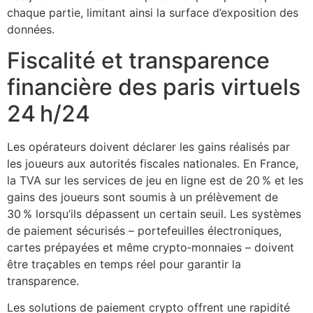
chaque partie, limitant ainsi la surface d’exposition des
données.
Fiscalité et transparence
financière des paris virtuels
24 h/24
Les opérateurs doivent déclarer les gains réalisés par
les joueurs aux autorités fiscales nationales. En France,
la TVA sur les services de jeu en ligne est de 20 % et les
gains des joueurs sont soumis à un prélèvement de
30 % lorsqu’ils dépassent un certain seuil. Les systèmes
de paiement sécurisés – portefeuilles électroniques,
cartes prépayées et même crypto‑monnaies – doivent
être traçables en temps réel pour garantir la
transparence.
Les solutions de paiement crypto offrent une rapidité