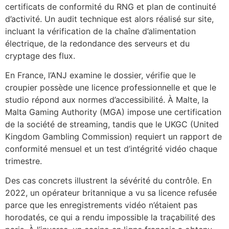
certificats de conformité du RNG et plan de continuité
d’activité. Un audit technique est alors réalisé sur site,
incluant la vérification de la chaîne d’alimentation
électrique, de la redondance des serveurs et du
cryptage des flux.
En France, l’ANJ examine le dossier, vérifie que le
croupier possède une licence professionnelle et que le
studio répond aux normes d’accessibilité. À Malte, la
Malta Gaming Authority (MGA) impose une certification
de la société de streaming, tandis que le UKGC (United
Kingdom Gambling Commission) requiert un rapport de
conformité mensuel et un test d’intégrité vidéo chaque
trimestre.
Des cas concrets illustrent la sévérité du contrôle. En
2022, un opérateur britannique a vu sa licence refusée
parce que les enregistrements vidéo n’étaient pas
horodatés, ce qui a rendu impossible la traçabilité des