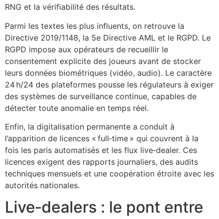
RNG et la vérifiabilité des résultats.
Parmi les textes les plus influents, on retrouve la
Directive 2019/1148, la 5e Directive AML et le RGPD. Le
RGPD impose aux opérateurs de recueillir le
consentement explicite des joueurs avant de stocker
leurs données biométriques (vidéo, audio). Le caractère
24 h/24 des plateformes pousse les régulateurs à exiger
des systèmes de surveillance continue, capables de
détecter toute anomalie en temps réel.
Enfin, la digitalisation permanente a conduit à
l’apparition de licences « full‑time » qui couvrent à la
fois les paris automatisés et les flux live‑dealer. Ces
licences exigent des rapports journaliers, des audits
techniques mensuels et une coopération étroite avec les
autorités nationales.
Live‑dealers : le pont entre