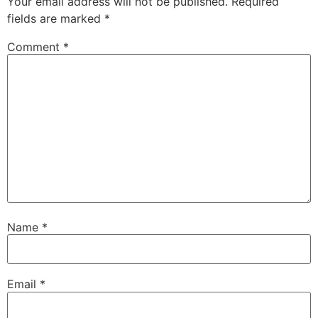
Your email address will not be published.
Required
fields are marked
*
Comment
*
Name
*
Email
*