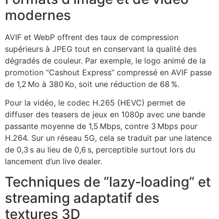
modernes
AVIF et WebP offrent des taux de compression
supérieurs à JPEG tout en conservant la qualité des
dégradés de couleur. Par exemple, le logo animé de la
promotion “Cashout Express” compressé en AVIF passe
de 1,2 Mo à 380 Ko, soit une réduction de 68 %.
Pour la vidéo, le codec H.265 (HEVC) permet de
diffuser des teasers de jeux en 1080p avec une bande
passante moyenne de 1,5 Mbps, contre 3 Mbps pour
H.264. Sur un réseau 5G, cela se traduit par une latence
de 0,3 s au lieu de 0,6 s, perceptible surtout lors du
lancement d’un live dealer.
Techniques de “lazy‑loading” et
streaming adaptatif des
textures 3D