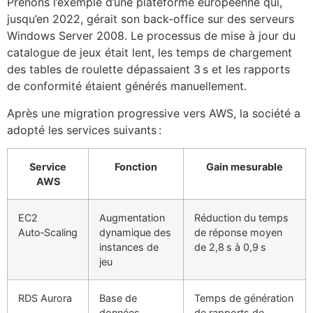
Prenons l’exemple d’une plateforme européenne qui,
jusqu’en 2022, gérait son back‑office sur des serveurs
Windows Server 2008. Le processus de mise à jour du
catalogue de jeux était lent, les temps de chargement
des tables de roulette dépassaient 3 s et les rapports
de conformité étaient générés manuellement.
Après une migration progressive vers AWS, la société a
adopté les services suivants :
Service
Fonction
Gain mesurable
AWS
EC2
Augmentation
Réduction du temps
Auto‑Scaling
dynamique des
de réponse moyen
instances de
de 2,8 s à 0,9 s
jeu
RDS Aurora
Base de
Temps de génération
données
de rapports de