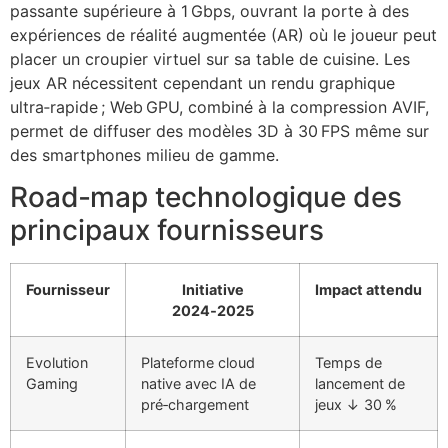
passante supérieure à 1 Gbps, ouvrant la porte à des
expériences de réalité augmentée (AR) où le joueur peut
placer un croupier virtuel sur sa table de cuisine. Les
jeux AR nécessitent cependant un rendu graphique
ultra‑rapide ; Web GPU, combiné à la compression AVIF,
permet de diffuser des modèles 3D à 30 FPS même sur
des smartphones milieu de gamme.
Road‑map technologique des
principaux fournisseurs
Fournisseur
Initiative
Impact attendu
2024‑2025
Evolution
Plateforme cloud
Temps de
Gaming
native avec IA de
lancement de
pré‑chargement
jeux ↓ 30 %