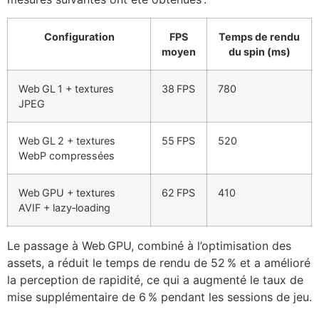
Configuration
FPS
Temps de rendu
moyen
du spin (ms)
Web GL 1 + textures
38 FPS
780
JPEG
Web GL 2 + textures
55 FPS
520
WebP compressées
Web GPU + textures
62 FPS
410
AVIF + lazy‑loading
Le passage à Web GPU, combiné à l’optimisation des
assets, a réduit le temps de rendu de 52 % et a amélioré
la perception de rapidité, ce qui a augmenté le taux de
mise supplémentaire de 6 % pendant les sessions de jeu.