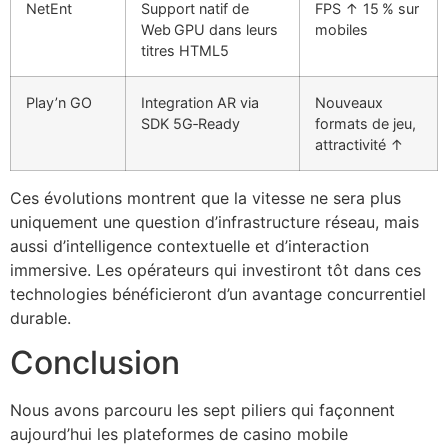
NetEnt
Support natif de
FPS ↑ 15 % sur
Web GPU dans leurs
mobiles
titres HTML5
Play’n GO
Integration AR via
Nouveaux
SDK 5G‑Ready
formats de jeu,
attractivité ↑
Ces évolutions montrent que la vitesse ne sera plus
uniquement une question d’infrastructure réseau, mais
aussi d’intelligence contextuelle et d’interaction
immersive. Les opérateurs qui investiront tôt dans ces
technologies bénéficieront d’un avantage concurrentiel
durable.
Conclusion
Nous avons parcouru les sept piliers qui façonnent
aujourd’hui les plateformes de casino mobile