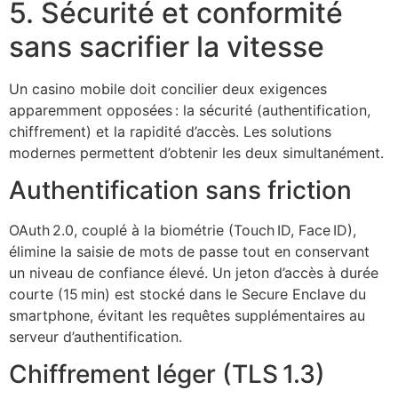
5. Sécurité et conformité
sans sacrifier la vitesse
Un casino mobile doit concilier deux exigences
apparemment opposées : la sécurité (authentification,
chiffrement) et la rapidité d’accès. Les solutions
modernes permettent d’obtenir les deux simultanément.
Authentification sans friction
OAuth 2.0, couplé à la biométrie (Touch ID, Face ID),
élimine la saisie de mots de passe tout en conservant
un niveau de confiance élevé. Un jeton d’accès à durée
courte (15 min) est stocké dans le Secure Enclave du
smartphone, évitant les requêtes supplémentaires au
serveur d’authentification.
Chiffrement léger (TLS 1.3)