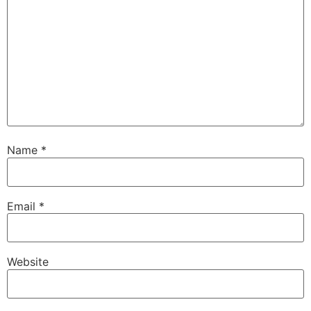
Name
*
Email
*
Website