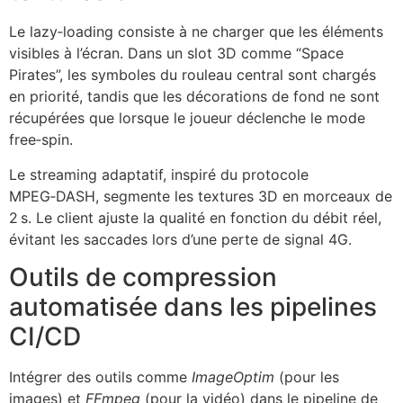
Le lazy‑loading consiste à ne charger que les éléments
visibles à l’écran. Dans un slot 3D comme “Space
Pirates”, les symboles du rouleau central sont chargés
en priorité, tandis que les décorations de fond ne sont
récupérées que lorsque le joueur déclenche le mode
free‑spin.
Le streaming adaptatif, inspiré du protocole
MPEG‑DASH, segmente les textures 3D en morceaux de
2 s. Le client ajuste la qualité en fonction du débit réel,
évitant les saccades lors d’une perte de signal 4G.
Outils de compression
automatisée dans les pipelines
CI/CD
Intégrer des outils comme
ImageOptim
(pour les
images) et
FFmpeg
(pour la vidéo) dans le pipeline de