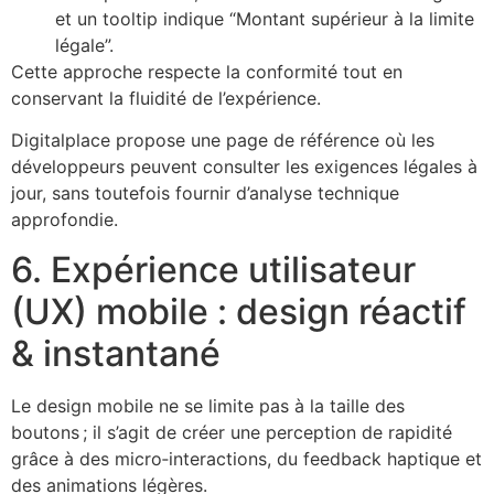
et un tooltip indique “Montant supérieur à la limite
légale”.
Cette approche respecte la conformité tout en
conservant la fluidité de l’expérience.
Digitalplace propose une page de référence où les
développeurs peuvent consulter les exigences légales à
jour, sans toutefois fournir d’analyse technique
approfondie.
6. Expérience utilisateur
(UX) mobile : design réactif
& instantané
Le design mobile ne se limite pas à la taille des
boutons ; il s’agit de créer une perception de rapidité
grâce à des micro‑interactions, du feedback haptique et
des animations légères.