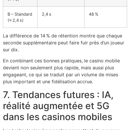
B – Standard
2,4 s
48 %
(≈ 2,4 s)
La différence de 14 % de rétention montre que chaque
seconde supplémentaire peut faire fuir près d’un joueur
sur dix.
En combinant ces bonnes pratiques, le casino mobile
devient non seulement plus rapide, mais aussi plus
engageant, ce qui se traduit par un volume de mises
plus important et une fidélisation accrue.
7. Tendances futures : IA,
réalité augmentée et 5G
dans les casinos mobiles