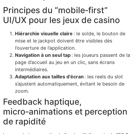
Principes du “mobile‑first”
UI/UX pour les jeux de casino
Hiérarchie visuelle claire
: le solde, le bouton de
mise et le jackpot doivent être visibles dès
l’ouverture de l’application.
Navigation à un seul tap
: les joueurs passent de la
page d’accueil au jeu en un clic, sans écrans
intermédiaires.
Adaptation aux tailles d’écran
: les reels du slot
s’ajustent automatiquement, évitant le besoin de
zoom.
Feedback haptique,
micro‑animations et perception
de rapidité