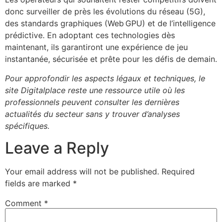
donc surveiller de près les évolutions du réseau (5G),
des standards graphiques (Web GPU) et de l’intelligence
prédictive. En adoptant ces technologies dès
maintenant, ils garantiront une expérience de jeu
instantanée, sécurisée et prête pour les défis de demain.
Pour approfondir les aspects légaux et techniques, le
site Digitalplace reste une ressource utile où les
professionnels peuvent consulter les dernières
actualités du secteur sans y trouver d’analyses
spécifiques.
Leave a Reply
Your email address will not be published.
Required
fields are marked
*
Comment
*