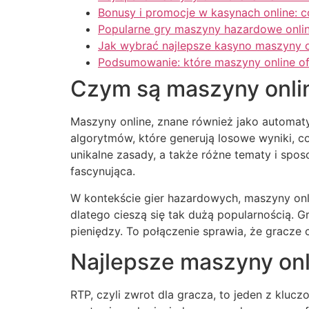
Bonusy i promocje w kasynach online: 
Popularne gry maszyny hazardowe onlin
Jak wybrać najlepsze kasyno maszyny o
Podsumowanie: które maszyny online of
Czym są maszyny online
Maszyny online, znane również jako automaty 
algorytmów, które generują losowe wyniki, c
unikalne zasady, a także różne tematy i sposo
fascynująca.
W kontekście gier hazardowych, maszyny onl
dlatego cieszą się tak dużą popularnością.
pieniędzy. To połączenie sprawia, że gracze
Najlepsze maszyny onl
RTP, czyli zwrot dla gracza, to jeden z klu