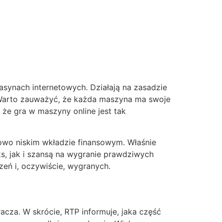
asynach internetowych. Działają na zasadzie
. Warto zauważyć, że każda maszyna ma swoje
, że gra w maszyny online jest tak
owo niskim wkładzie finansowym. Właśnie
s, jak i szansą na wygranie prawdziwych
zeń i, oczywiście, wygranych.
acza. W skrócie, RTP informuje, jaka część