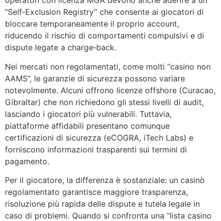
operatori con licenza MGA devono anche aderire a un
“Self‑Exclusion Registry” che consente ai giocatori di
bloccare temporaneamente il proprio account,
riducendo il rischio di comportamenti compulsivi e di
dispute legate a charge‑back.
Nei mercati non regolamentati, come molti “casino non
AAMS”, le garanzie di sicurezza possono variare
notevolmente. Alcuni offrono licenze offshore (Curacao,
Gibraltar) che non richiedono gli stessi livelli di audit,
lasciando i giocatori più vulnerabili. Tuttavia,
piattaforme affidabili presentano comunque
certificazioni di sicurezza (eCOGRA, iTech Labs) e
forniscono informazioni trasparenti sui termini di
pagamento.
Per il giocatore, la differenza è sostanziale: un casinò
regolamentato garantisce maggiore trasparenza,
risoluzione più rapida delle dispute e tutela legale in
caso di problemi. Quando si confronta una “lista casino