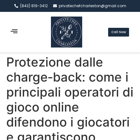
(843) 819-3412
privatechefcharleston@gmail.com
Call Now
Protezione dalle
charge‑back: come i
principali operatori di
gioco online
difendono i giocatori
e garantiscono