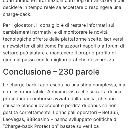
confrontano le informazioni con i log di transazione per
decidere in tempo reale se accettare o respingere una
charge‑back.
Per i giocatori, il consiglio è di restare informati sui
cambiamenti normativi e di monitorare le novità
tecnologiche offerte dalle piattaforme scelte. Iscriversi
a newsletter di siti come Palazzoartinapoli o a forum di
settore può aiutare a mantenere il proprio profilo di
gioco al passo con le migliori pratiche di sicurezza.
Conclusione – 230 parole
Le charge‑back rappresentano una sfida complessa, ma
non insormontabile. Abbiamo visto che si tratta di una
procedura di rimborso avviata dalla banca, che può
causare blocchi d’account e perdita di bonus se non
gestita correttamente. I principali operatori – Bet365,
LeoVegas, 888casino – hanno sviluppato politiche di
“Charge‑back Protection” basate su verifica