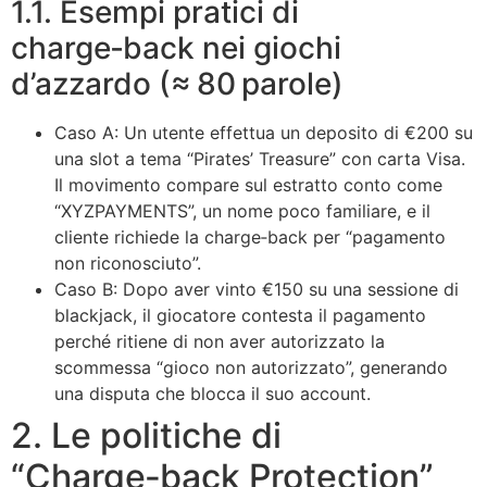
1.1. Esempi pratici di
charge‑back nei giochi
d’azzardo (≈ 80 parole)
Caso A: Un utente effettua un deposito di €200 su
una slot a tema “Pirates’ Treasure” con carta Visa.
Il movimento compare sul estratto conto come
“XYZPAYMENTS”, un nome poco familiare, e il
cliente richiede la charge‑back per “pagamento
non riconosciuto”.
Caso B: Dopo aver vinto €150 su una sessione di
blackjack, il giocatore contesta il pagamento
perché ritiene di non aver autorizzato la
scommessa “gioco non autorizzato”, generando
una disputa che blocca il suo account.
2. Le politiche di
“Charge‑back Protection”