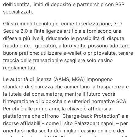
dell’identità, limiti di deposito e partnership con PSP
specializzati.
Gli strumenti tecnologici come tokenizzazione, 3‑D
Secure 2.0 e l’intelligenza artificiale forniscono una
difesa a più livelli, riducendo le possibilità di dispute
fraudolente. I giocatori, a loro volta, possono adottare
buone pratiche: utilizzare e‑wallet o criptovalute, tenere
traccia delle transazioni e scegliere solo casinò
regolamentati.
Le autorità di licenza (AAMS, MGA) impongono
standard di sicurezza che aumentano la trasparenza e
la tutela del consumatore, mentre il futuro vedrà
l’integrazione di blockchain e ulteriori normative SCA.
Per chi è alle prime armi, la chiave è affidarsi a
piattaforme che offrono “Charge‑back Protection” e a
risorse affidabili – come il sito Palazzoartinapoli – per
orientarsi nella scelta dei migliori casino online e dei