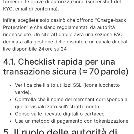
fornendo le prove di autorizzazione (screenshot del
KYC, email di conferma).
Infine, scegliete solo casinò che offrono “Charge‑back
Protection” e che siano regolamentati da autorità
riconosciute. Un sito affidabile avrà una sezione FAQ
dedicata alla gestione delle dispute e un canale di chat
live disponibile 24 ore su 24.
4.1. Checklist rapida per una
transazione sicura (≈ 70 parole)
Verifica che il sito utilizzi SSL (icona lucchetto
verde).
Controlla che il nome del merchant corrisponda a
quello visualizzato sull’estratto conto.
Conserva le ricevute digitali o cartacee.
Usa un metodo di pagamento con tokenizzazione.
5. Il ruolo delle autorità di