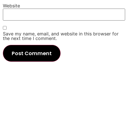
Website
Save my name, email, and website in this browser for
the next time I comment.