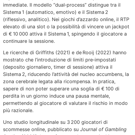
immediate. Il modello “dual‑process” distingue tra il
Sistema 1 (automatico, emotivo) e il Sistema 2
(riflessivo, analitico). Nei giochi d’azzardo online, il RTP
elevato di una slot o la possibilità di vincere un jackpot
di € 10 000 attiva il Sistema 1, spingendo il giocatore a
continuare la sessione.
Le ricerche di Griffiths (2021) e de Rooij (2022) hanno
mostrato che l’introduzione di limiti pre‑impostati
(deposito giornaliero, timer di sessione) attiva il
Sistema 2, riducendo l’attività del nucleo accumbens, la
zona cerebrale legata alla ricompensa. In pratica,
sapere di non poter superare una soglia di € 100 di
perdita in un giorno induce una pausa mentale,
permettendo al giocatore di valutare il rischio in modo
più razionale.
Uno studio longitudinale su 3 200 giocatori di
scommesse online, pubblicato su
Journal of Gambling