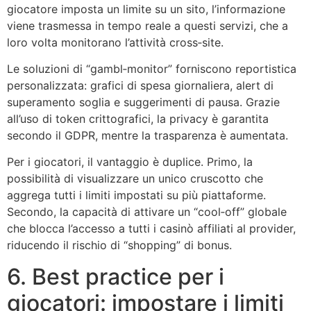
giocatore imposta un limite su un sito, l’informazione
viene trasmessa in tempo reale a questi servizi, che a
loro volta monitorano l’attività cross‑site.
Le soluzioni di “gambl‑monitor” forniscono reportistica
personalizzata: grafici di spesa giornaliera, alert di
superamento soglia e suggerimenti di pausa. Grazie
all’uso di token crittografici, la privacy è garantita
secondo il GDPR, mentre la trasparenza è aumentata.
Per i giocatori, il vantaggio è duplice. Primo, la
possibilità di visualizzare un unico cruscotto che
aggrega tutti i limiti impostati su più piattaforme.
Secondo, la capacità di attivare un “cool‑off” globale
che blocca l’accesso a tutti i casinò affiliati al provider,
riducendo il rischio di “shopping” di bonus.
6. Best practice per i
giocatori: impostare i limiti