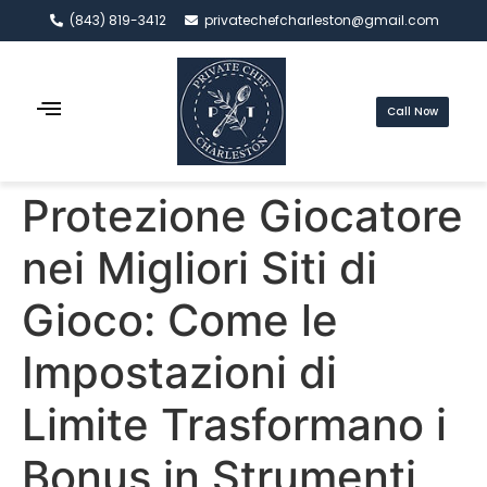
(843) 819-3412
privatechefcharleston@gmail.com
Call Now
Protezione Giocatore
nei Migliori Siti di
Gioco: Come le
Impostazioni di
Limite Trasformano i
Bonus in Strumenti