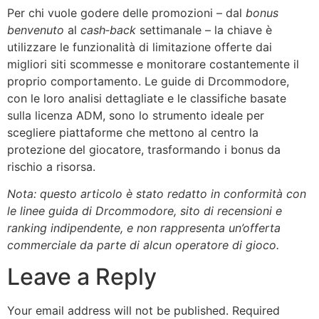
Per chi vuole godere delle promozioni – dal
bonus
benvenuto
al
cash‑back
settimanale – la chiave è
utilizzare le funzionalità di limitazione offerte dai
migliori siti scommesse e monitorare costantemente il
proprio comportamento. Le guide di Drcommodore,
con le loro analisi dettagliate e le classifiche basate
sulla licenza ADM, sono lo strumento ideale per
scegliere piattaforme che mettono al centro la
protezione del giocatore, trasformando i bonus da
rischio a risorsa.
Nota: questo articolo è stato redatto in conformità con
le linee guida di Drcommodore, sito di recensioni e
ranking indipendente, e non rappresenta un’offerta
commerciale da parte di alcun operatore di gioco.
Leave a Reply
Your email address will not be published.
Required