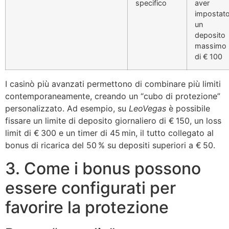
specifico
aver
impostat
un
deposito
massimo
di € 100
I casinò più avanzati permettono di combinare più limiti
contemporaneamente, creando un “cubo di protezione”
personalizzato. Ad esempio, su
LeoVegas
è possibile
fissare un limite di deposito giornaliero di € 150, un loss
limit di € 300 e un timer di 45 min, il tutto collegato al
bonus di ricarica del 50 % su depositi superiori a € 50.
3. Come i bonus possono
essere configurati per
favorire la protezione