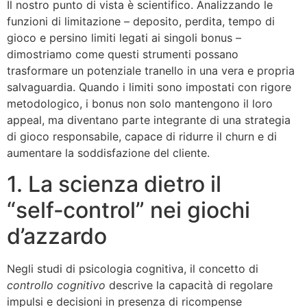
Il nostro punto di vista è scientifico. Analizzando le
funzioni di limitazione – deposito, perdita, tempo di
gioco e persino limiti legati ai singoli bonus –
dimostriamo come questi strumenti possano
trasformare un potenziale tranello in una vera e propria
salvaguardia. Quando i limiti sono impostati con rigore
metodologico, i bonus non solo mantengono il loro
appeal, ma diventano parte integrante di una strategia
di gioco responsabile, capace di ridurre il churn e di
aumentare la soddisfazione del cliente.
1. La scienza dietro il
“self‑control” nei giochi
d’azzardo
Negli studi di psicologia cognitiva, il concetto di
controllo cognitivo
descrive la capacità di regolare
impulsi e decisioni in presenza di ricompense