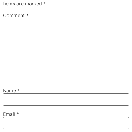
fields are marked
*
Comment
*
Name
*
Email
*