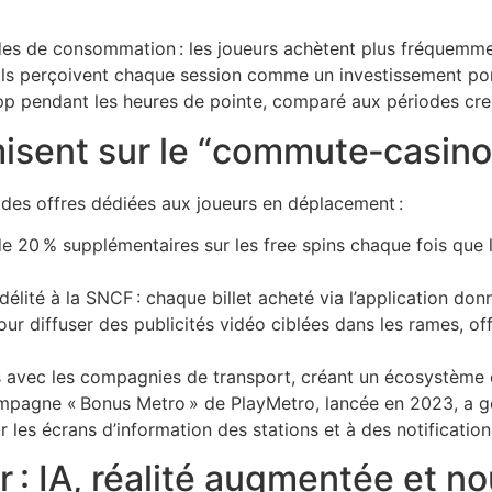
tudes de consommation : les joueurs achètent plus fréquemm
ar ils perçoivent chaque session comme un investissement 
pp pendant les heures de pointe, comparé aux périodes cre
misent sur le “commute‑casino
des offres dédiées aux joueurs en déplacement :
 20 % supplémentaires sur les free spins chaque fois que 
lité à la SNCF : chaque billet acheté via l’application donn
r diffuser des publicités vidéo ciblées dans les rames, o
ts avec les compagnies de transport, créant un écosystème 
pagne « Bonus Metro » de PlayMetro, lancée en 2023, a géné
r les écrans d’information des stations et à des notificatio
ir : IA, réalité augmentée et 