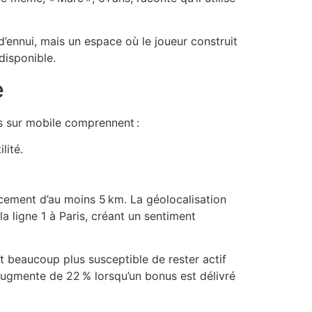
d’ennui, mais un espace où le joueur construit
disponible.
e
us sur mobile comprennent :
lité.
acement d’au moins 5 km. La géolocalisation
 ligne 1 à Paris, créant un sentiment
est beaucoup plus susceptible de rester actif
augmente de 22 % lorsqu’un bonus est délivré