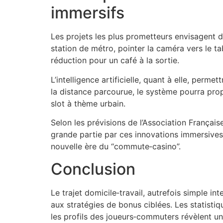
immersifs
Les projets les plus prometteurs envisagent 
station de métro, pointer la caméra vers le t
réduction pour un café à la sortie.
L’intelligence artificielle, quant à elle, perm
la distance parcourue, le système pourra pro
slot à thème urbain.
Selon les prévisions de l’Association Français
grande partie par ces innovations immersives.
nouvelle ère du “commute‑casino”.
Conclusion
Le trajet domicile‑travail, autrefois simple 
aux stratégies de bonus ciblées. Les statisti
les profils des joueurs‑commuters révèlent une