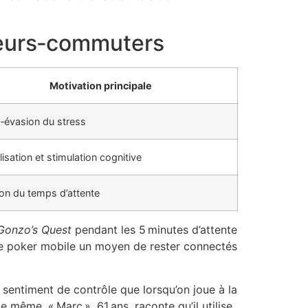
oueurs‑commuters
Motivation principale
‑évasion du stress
lisation et stimulation cognitive
on du temps d’attente
Gonzo’s Quest
pendant les 5 minutes d’attente
 le poker mobile un moyen de rester connectés
 sentiment de contrôle que lorsqu’on joue à la
 même, « Marc », 61 ans, raconte qu’il utilise