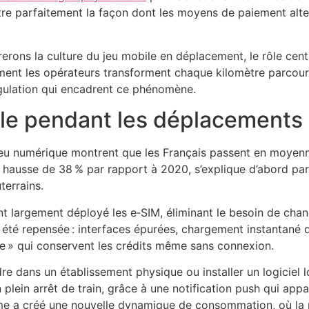
ustre parfaitement la façon dont les moyens de paiement altern
erons la culture du jeu mobile en déplacement, le rôle cent
ent les opérateurs transforment chaque kilomètre parcouru
égulation qui encadrent ce phénomène.
ile pendant les déplacements
jeu numérique montrent que les Français passent en moyenn
 en hausse de 38 % par rapport à 2020, s’explique d’abord pa
terrains.
nt largement déployé les e‑SIM, éliminant le besoin de cha
) a été repensée : interfaces épurées, chargement instantané
ne » qui conservent les crédits même sans connexion.
endre dans un établissement physique ou installer un logiciel
 plein arrêt de train, grâce à une notification push qui ap
rame a créé une nouvelle dynamique de consommation, où la m