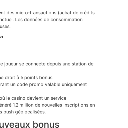
ent des micro‑transactions (achat de crédits
ponctuel. Les données de consommation
uses.
”
le joueur se connecte depuis une station de
e droit à 5 points bonus.
ffrant un code promo valable uniquement
où le casino devient un service
ré 1,2 million de nouvelles inscriptions en
ns push géolocalisées.
nouveaux bonus