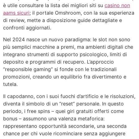
è utile consultare la lista dei migliori siti su
casino non
aams sicuri
; il portale Omshroom, con la sua esperienza
di review, mette a disposizione guide dettagliate e
confronti aggiornati.
Nel 2024 nasce un nuovo paradigma: le slot non sono
più semplici macchine a premi, ma ambienti digitali che
integrano strumenti di supporto psicologico, limiti di
deposito e programmi di recupero. L’approccio
“responsible gaming” si fonde con le tradizionali
promozioni, creando un equilibrio fra divertimento e
tutela.
Il capodanno, con i suoi fuochi d’artificio e le risoluzioni,
diventa il simbolo di un “reset” personale. In questo
periodo, i free spins – quei giri gratuiti offerti come
bonus – assumono una valenza metaforica:
rappresentano opportunità secondarie, una seconda
chance per chi vuole ricominciare senza aggiungere