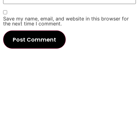
Save my name, email, and website in this browser for
the next time I comment.