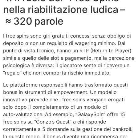
nella riabilitazione ludica –
≈ 320 parole
I free spins sono giri gratuiti concessi senza obbligo di
deposito o con un requisito di wagering minimo. Dal
punto di vista tecnico, hanno un RTP (Return to Player)
simile a quello delle slot a pagamento, ma la percezione
psicologica è diversa: il giocatore sente di ricevere un
“regalo” che non comporta rischio immediato.
Le piattaforme responsabili hanno trasformato questi
bonus in strumenti di empowerment. Un modello
innovativo prevede che i free spins vengano erogati
solo dopo il completamento di un modulo di
auto‑valutazione. Ad esempio, “GalaxySpin” offre 15
free spins su “Gonzo’s Quest” a chi risponde
correttamente a 5 domande sulla gestione del bankroll.
In questo modo, il bonus diventa una ricompensa per