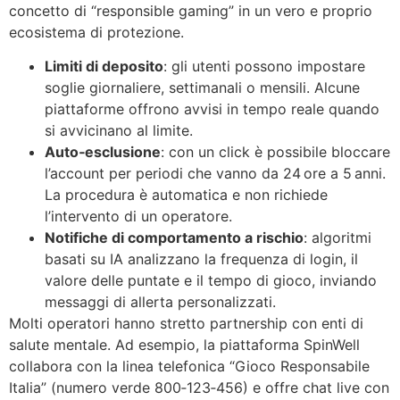
concetto di “responsible gaming” in un vero e proprio
ecosistema di protezione.
Limiti di deposito
: gli utenti possono impostare
soglie giornaliere, settimanali o mensili. Alcune
piattaforme offrono avvisi in tempo reale quando
si avvicinano al limite.
Auto‑esclusione
: con un click è possibile bloccare
l’account per periodi che vanno da 24 ore a 5 anni.
La procedura è automatica e non richiede
l’intervento di un operatore.
Notifiche di comportamento a rischio
: algoritmi
basati su IA analizzano la frequenza di login, il
valore delle puntate e il tempo di gioco, inviando
messaggi di allerta personalizzati.
Molti operatori hanno stretto partnership con enti di
salute mentale. Ad esempio, la piattaforma SpinWell
collabora con la linea telefonica “Gioco Responsabile
Italia” (numero verde 800‑123‑456) e offre chat live con