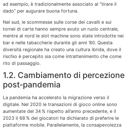
ad esempio, è tradizionalmente associato al “tirare il
dado” per augurare buona fortuna.
Nel sud, le scommesse sulle corse dei cavalli e sui
tornei di carte hanno sempre avuto un ruolo centrale,
mentre al nord le slot machine sono state introdotte nei
bar e nelle tabaccherie durante gli anni ’80. Questa
diversità regionale ha creato una cultura ibrida, dove il
rischio è percepito sia come intrattenimento che come
rito di passaggio.
1.2. Cambiamento di percezione
post‑pandemia
La pandemia ha accelerato la migrazione verso il
digitale. Nel 2020 le transazioni di gioco online sono
aumentate del 34 % rispetto all’anno precedente, e il
2023 il 68 % dei giocatori ha dichiarato di preferire le
piattaforme mobile. Parallelamente, la consapevolezza