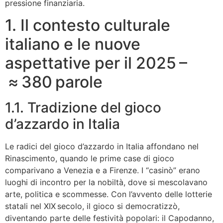
pressione finanziaria.
1. Il contesto culturale
italiano e le nuove
aspettative per il 2025 –
≈ 380 parole
1.1. Tradizione del gioco
d’azzardo in Italia
Le radici del gioco d’azzardo in Italia affondano nel
Rinascimento, quando le prime case di gioco
comparivano a Venezia e a Firenze. I “casinò” erano
luoghi di incontro per la nobiltà, dove si mescolavano
arte, politica e scommesse. Con l’avvento delle lotterie
statali nel XIX secolo, il gioco si democratizzò,
diventando parte delle festività popolari: il Capodanno,