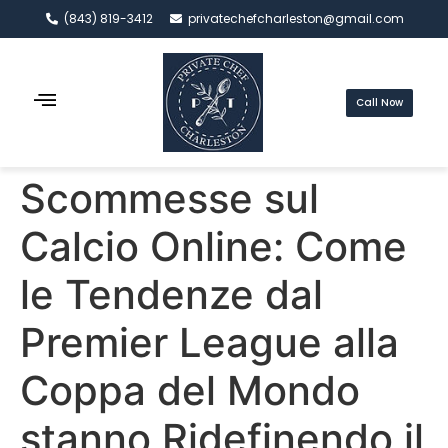
(843) 819-3412
privatechefcharleston@gmail.com
Call Now
Scommesse sul
Calcio Online: Come
le Tendenze dal
Premier League alla
Coppa del Mondo
stanno Ridefinendo il