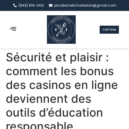
(843) 819-3412
privatechefcharleston@gmail.com
Call Now
Sécurité et plaisir :
comment les bonus
des casinos en ligne
deviennent des
outils d’éducation
responsable