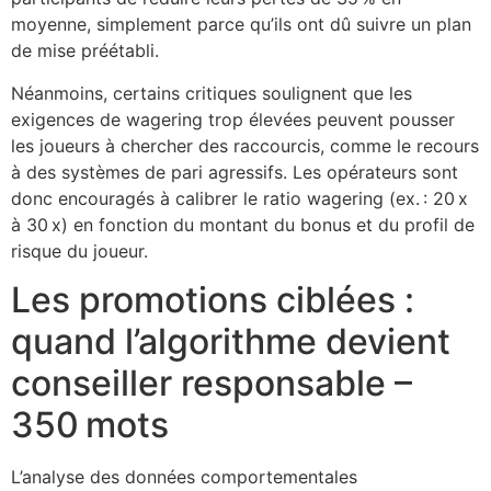
moyenne, simplement parce qu’ils ont dû suivre un plan
de mise préétabli.
Néanmoins, certains critiques soulignent que les
exigences de wagering trop élevées peuvent pousser
les joueurs à chercher des raccourcis, comme le recours
à des systèmes de pari agressifs. Les opérateurs sont
donc encouragés à calibrer le ratio wagering (ex. : 20 x
à 30 x) en fonction du montant du bonus et du profil de
risque du joueur.
Les promotions ciblées :
quand l’algorithme devient
conseiller responsable –
350 mots
L’analyse des données comportementales