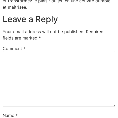
et transformez le plaisir du jeu en une activité durable
et maîtrisée.
Leave a Reply
Your email address will not be published.
Required
fields are marked
*
Comment
*
Name
*