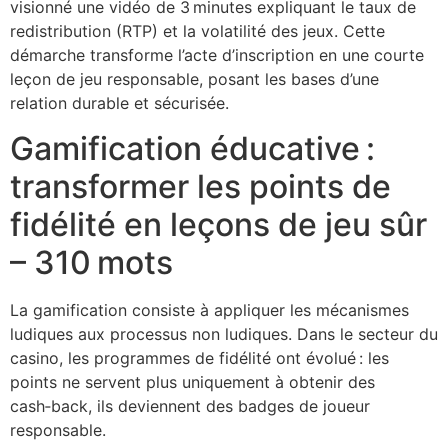
visionné une vidéo de 3 minutes expliquant le taux de
redistribution (RTP) et la volatilité des jeux. Cette
démarche transforme l’acte d’inscription en une courte
leçon de jeu responsable, posant les bases d’une
relation durable et sécurisée.
Gamification éducative :
transformer les points de
fidélité en leçons de jeu sûr
– 310 mots
La gamification consiste à appliquer les mécanismes
ludiques aux processus non ludiques. Dans le secteur du
casino, les programmes de fidélité ont évolué : les
points ne servent plus uniquement à obtenir des
cash‑back, ils deviennent des badges de joueur
responsable.