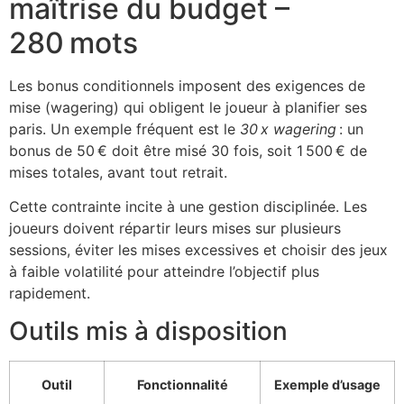
maîtrise du budget –
280 mots
Les bonus conditionnels imposent des exigences de
mise (wagering) qui obligent le joueur à planifier ses
paris. Un exemple fréquent est le
30 x wagering
: un
bonus de 50 € doit être misé 30 fois, soit 1 500 € de
mises totales, avant tout retrait.
Cette contrainte incite à une gestion disciplinée. Les
joueurs doivent répartir leurs mises sur plusieurs
sessions, éviter les mises excessives et choisir des jeux
à faible volatilité pour atteindre l’objectif plus
rapidement.
Outils mis à disposition
Outil
Fonctionnalité
Exemple d’usage