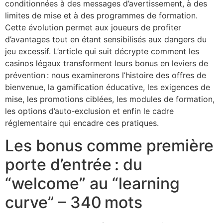
conditionnées à des messages d’avertissement, à des
limites de mise et à des programmes de formation.
Cette évolution permet aux joueurs de profiter
d’avantages tout en étant sensibilisés aux dangers du
jeu excessif. L’article qui suit décrypte comment les
casinos légaux transforment leurs bonus en leviers de
prévention : nous examinerons l’histoire des offres de
bienvenue, la gamification éducative, les exigences de
mise, les promotions ciblées, les modules de formation,
les options d’auto‑exclusion et enfin le cadre
réglementaire qui encadre ces pratiques.
Les bonus comme première
porte d’entrée : du
“welcome” au “learning
curve” – 340 mots