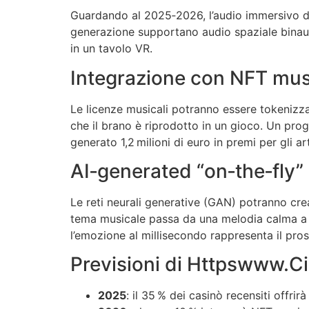
Guardando al 2025‑2026, l’audio immersivo div
generazione supportano audio spaziale binaural
in un tavolo VR.
Integrazione con NFT mus
Le licenze musicali potranno essere tokenizza
che il brano è riprodotto in un gioco. Un prog
generato 1,2 milioni di euro in premi per gli art
AI‑generated “on‑the‑fly”
Le reti neurali generative (GAN) potranno crea
tema musicale passa da una melodia calma a u
l’emozione al millisecondo rappresenta il pros
Previsioni di Httpswww.C
2025
: il 35 % dei casinò recensiti offrir