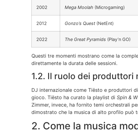
2002
Mega Moolah
(Microgaming)
2012
Gonzo’s Quest
(NetEnt)
2022
The Great Pyramids
(Play’n GO)
Questi tre momenti mostrano come la comples
direttamente la durata delle sessioni.
1.2. Il ruolo dei produttori
DJ internazionale come Tiësto e produttori 
gioco. Tiësto ha curato la playlist di
Spin & W
Zimmer, invece, ha fornito temi orchestrali p
dimostrato che la musica di alto profilo può 
2. Come la musica mode