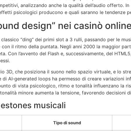
titivi, analizzando anche la qualità dell’audio offerto. I
ffetti psicologici producono e quali saranno le tendenze per
sound design” nei casinò online
classico “ding” dei primi slot a 3 rulli, passando per le mus
 con il ritmo della puntata. Negli anni 2000 la maggior part
eta. Con l’avvento del Flash e, successivamente, del HTML5, 
essi.
o 3D, che posiziona il suono nello spazio virtuale, e lo str
e di AI‑generated loops ha permesso di creare variazioni infi
 punto di vista psicologico, ritmo e tonalità influenzano la 
tonalità minore aumenta la tensione, favorendo decisioni di
milestones musicali
Tipo di sound