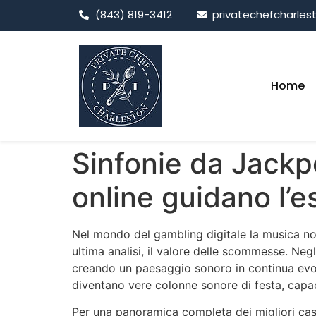
(843) 819-3412
privatechefcharle
Home
Sinfonie da Jackp
online guidano l’e
Nel mondo del gambling digitale la musica non
ultima analisi, il valore delle scommesse. Negl
creando un paesaggio sonoro in continua evol
diventano vere colonne sonore di festa, capac
Per una panoramica completa dei migliori casi