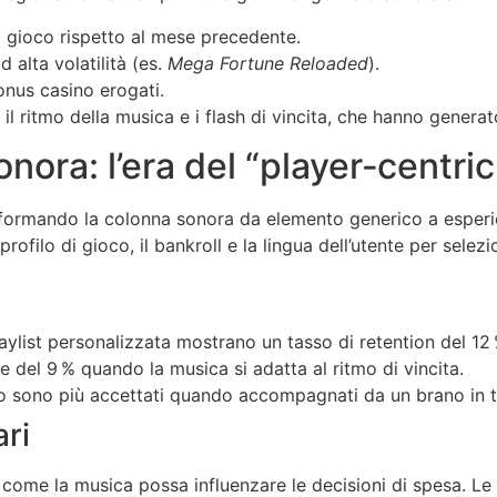
 gioco rispetto al mese precedente.
 alta volatilità (es.
Mega Fortune Reloaded
).
onus casino erogati.
ra il ritmo della musica e i flash di vincita, che hanno gene
nora: l’era del “player‑centric
asformando la colonna sonora da elemento generico a esperi
profilo di gioco, il bankroll e la lingua dell’utente per sel
laylist personalizzata mostrano un tasso di retention del 12
e del 9 % quando la musica si adatta al ritmo di vincita.
no sono più accettati quando accompagnati da un brano in t
ari
come la musica possa influenzare le decisioni di spesa. Le a