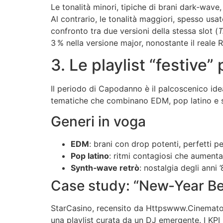
Le tonalità minori, tipiche di brani dark‑wave
Al contrario, le tonalità maggiori, spesso usa
confronto tra due versioni della stessa slot (
T
3 % nella versione major, nonostante il reale 
3. Le playlist “festive
Il periodo di Capodanno è il palcoscenico ide
tematiche che combinano EDM, pop latino e sy
Generi in voga
EDM
: brani con drop potenti, perfetti pe
Pop latino
: ritmi contagiosi che aumenta
Synth‑wave retrò
: nostalgia degli anni
Case study: “New‑Year Be
StarCasino, recensito da Httpswww.Cinematog
una playlist curata da un DJ emergente. I KPI r