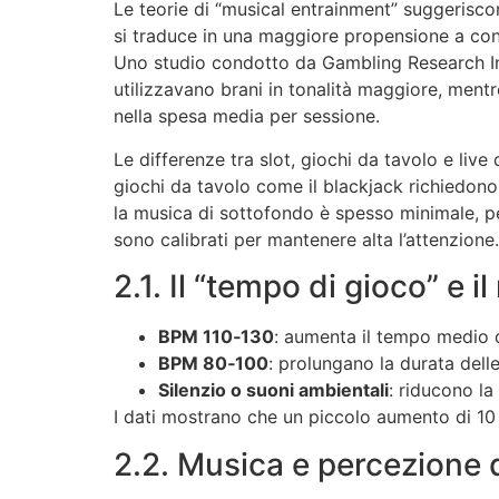
Le teorie di “musical entrainment” suggerisco
si traduce in una maggiore propensione a con
Uno studio condotto da Gambling Research Ins
utilizzavano brani in tonalità maggiore, ment
nella spesa media per sessione.
Le differenze tra slot, giochi da tavolo e live
giochi da tavolo come il blackjack richiedono
la musica di sottofondo è spesso minimale, per
sono calibrati per mantenere alta l’attenzione.
2.1. Il “tempo di gioco” e il
BPM 110‑130
: aumenta il tempo medio di
BPM 80‑100
: prolungano la durata delle
Silenzio o suoni ambientali
: riducono la
I dati mostrano che un piccolo aumento di 10
2.2. Musica e percezione d