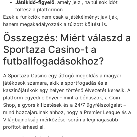
Játékidő-figyelő
, amely jelzi, ha túl sok időt
töltesz a platformon.
Ezek a funkciók nem csak a játékélményt javítják,
hanem megakadályozzák a túlzott költést is.
Összegzés: Miért válaszd a
Sportaza Casino-t a
futballfogadásokhoz?
A Sportaza Casino egy átfogó megoldás a magyar
játékosok számára, akik a sportfogadás és a
kaszinójátékok egy helyen történő élvezetét keresik. A
platform egyedi előnyei – mint a bónuszok, a Coin
Shop, a gyors kifizetések és a 24/7 ügyfélszolgálat –
mind hozzájárulnak ahhoz, hogy a Premier League és a
Világbajnokság mérkőzései során a legmagasabb
profitot érhesd el.