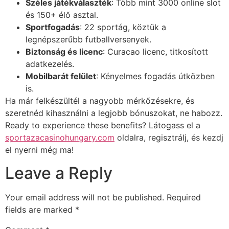
Széles játékválaszték
: Több mint 3000 online slot
és 150+ élő asztal.
Sportfogadás
: 22 sportág, köztük a
legnépszerűbb futballversenyek.
Biztonság és licenc
: Curacao licenc, titkosított
adatkezelés.
Mobilbarát felület
: Kényelmes fogadás útközben
is.
Ha már felkészültél a nagyobb mérkőzésekre, és
szeretnéd kihasználni a legjobb bónuszokat, ne habozz.
Ready to experience these benefits? Látogass el a
sportazacasinohungary.com
oldalra, regisztrálj, és kezdj
el nyerni még ma!
Leave a Reply
Your email address will not be published.
Required
fields are marked
*