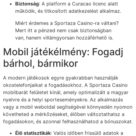
Biztonság
: A platform a Curacao licenc alatt
működik, és titkosított adatkezelést alkalmaz.
Miért érdemes a Sportaza Casino-ra váltani?
Mert itt a pénzed nem csak biztonságban
van, hanem villámgyorsan hozzáférhető is.
Mobil játékélmény: Fogadj
bárhol, bármikor
A modern játékosok egyre gyakrabban használják
okostelefonjaikat a fogadásokhoz. A Sportaza Casino
mobilbarát felületet kínál, amely optimalizált a magyar
nyelvre és a helyi sporteseményekre. Az alkalmazás
vagy a mobil weboldal segítségével könnyedén nyomon
követheted a mérkőzéseket, élőben változtathatsz a
fogadásokon, és azonnal felhasználhatod a bónuszokat.
Élő statisztikák
: Valós időben frissülő adatok a