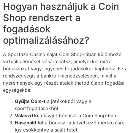
Hogyan használjuk a Coin
Shop rendszert a
fogadások
optimalizálásához?
A Sportaza Casino saját Coin Shop‑jában különböző
virtuális érméket vásárolhatsz, amelyekkel extra
bónuszokat vagy ingyenes fogadásokat kaphatsz. Ez a
rendszer segít a bankroll menedzselésben, mivel a
nyeremények egy részét átalakíthatod újabb fogadási
egységekbe.
Gyűjts Coin‑t
a játékokból vagy a
sportfogadásokból.
Válaszd ki
a kívánt bónuszt a Coin Shop‑ban.
Használd fel
a bónuszt a következő mérkőzésre,
így csökkentve a saját tétet.