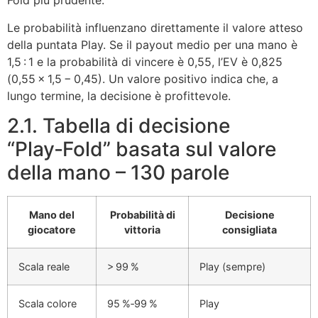
Fold più prudente.
Le probabilità influenzano direttamente il valore atteso
della puntata Play. Se il payout medio per una mano è
1,5 : 1 e la probabilità di vincere è 0,55, l’EV è 0,825
(0,55 × 1,5 − 0,45). Un valore positivo indica che, a
lungo termine, la decisione è profittevole.
2.1. Tabella di decisione
“Play‑Fold” basata sul valore
della mano – 130 parole
Mano del
Probabilità di
Decisione
giocatore
vittoria
consigliata
Scala reale
> 99 %
Play (sempre)
Scala colore
95 %‑99 %
Play