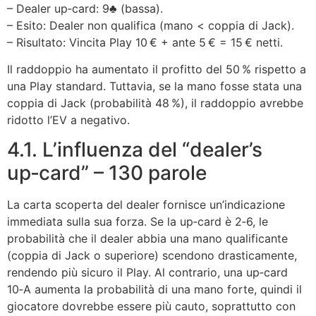
– Dealer up‑card: 9♣ (bassa).
– Esito: Dealer non qualifica (mano < coppia di Jack).
– Risultato: Vincita Play 10 € + ante 5 € = 15 € netti.
Il raddoppio ha aumentato il profitto del 50 % rispetto a
una Play standard. Tuttavia, se la mano fosse stata una
coppia di Jack (probabilità 48 %), il raddoppio avrebbe
ridotto l’EV a negativo.
4.1. L’influenza del “dealer’s
up‑card” – 130 parole
La carta scoperta del dealer fornisce un’indicazione
immediata sulla sua forza. Se la up‑card è 2‑6, le
probabilità che il dealer abbia una mano qualificante
(coppia di Jack o superiore) scendono drasticamente,
rendendo più sicuro il Play. Al contrario, una up‑card
10‑A aumenta la probabilità di una mano forte, quindi il
giocatore dovrebbe essere più cauto, soprattutto con