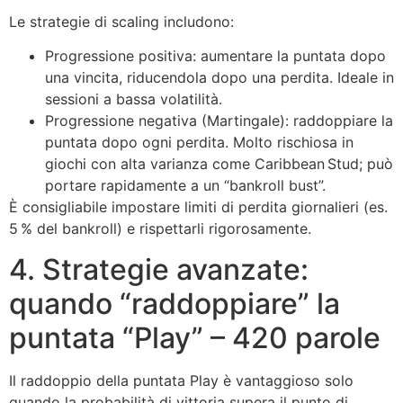
Le strategie di scaling includono:
Progressione positiva: aumentare la puntata dopo
una vincita, riducendola dopo una perdita. Ideale in
sessioni a bassa volatilità.
Progressione negativa (Martingale): raddoppiare la
puntata dopo ogni perdita. Molto rischiosa in
giochi con alta varianza come Caribbean Stud; può
portare rapidamente a un “bankroll bust”.
È consigliabile impostare limiti di perdita giornalieri (es.
5 % del bankroll) e rispettarli rigorosamente.
4. Strategie avanzate:
quando “raddoppiare” la
puntata “Play” – 420 parole
Il raddoppio della puntata Play è vantaggioso solo
quando la probabilità di vittoria supera il punto di