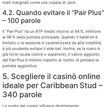
mani marginali come una coppia di Jack.
4.2. Quando evitare il “Pair Plus”
– 100 parole
Il “Pair Plus” ha un RTP medio intorno al 94 %, inferiore
al 98 % della puntata principale. Quando il bankroll è
limitato o la sessione è caratterizzata da alta volatilità,
è più prudente evitare il side bet. Inoltre, se la mano è
già forte (scala colore o superiore), il valore aggiunto
del Pair Plus è minimo rispetto al rischio di perdere la
puntata aggiuntiva.
5. Scegliere il casinò online
ideale per Caribbean Stud –
340 parole
La scelta del casinò influisce direttamente