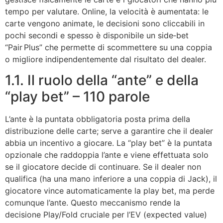
tempo per valutare. Online, la velocità è aumentata: le
carte vengono animate, le decisioni sono cliccabili in
pochi secondi e spesso è disponibile un side‑bet
“Pair Plus” che permette di scommettere su una coppia
o migliore indipendentemente dal risultato del dealer.
1.1. Il ruolo della “ante” e della
“play bet” – 110 parole
L’ante è la puntata obbligatoria posta prima della
distribuzione delle carte; serve a garantire che il dealer
abbia un incentivo a giocare. La “play bet” è la puntata
opzionale che raddoppia l’ante e viene effettuata solo
se il giocatore decide di continuare. Se il dealer non
qualifica (ha una mano inferiore a una coppia di Jack), il
giocatore vince automaticamente la play bet, ma perde
comunque l’ante. Questo meccanismo rende la
decisione Play/Fold cruciale per l’EV (expected value)