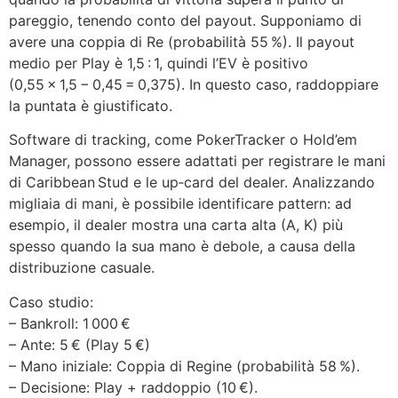
pareggio, tenendo conto del payout. Supponiamo di
avere una coppia di Re (probabilità 55 %). Il payout
medio per Play è 1,5 : 1, quindi l’EV è positivo
(0,55 × 1,5 − 0,45 = 0,375). In questo caso, raddoppiare
la puntata è giustificato.
Software di tracking, come PokerTracker o Hold’em
Manager, possono essere adattati per registrare le mani
di Caribbean Stud e le up‑card del dealer. Analizzando
migliaia di mani, è possibile identificare pattern: ad
esempio, il dealer mostra una carta alta (A, K) più
spesso quando la sua mano è debole, a causa della
distribuzione casuale.
Caso studio:
– Bankroll: 1 000 €
– Ante: 5 € (Play 5 €)
– Mano iniziale: Coppia di Regine (probabilità 58 %).
– Decisione: Play + raddoppio (10 €).