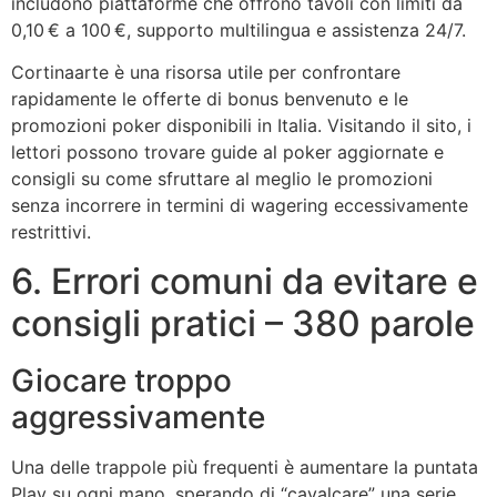
includono piattaforme che offrono tavoli con limiti da
0,10 € a 100 €, supporto multilingua e assistenza 24/7.
Cortinaarte è una risorsa utile per confrontare
rapidamente le offerte di bonus benvenuto e le
promozioni poker disponibili in Italia. Visitando il sito, i
lettori possono trovare guide al poker aggiornate e
consigli su come sfruttare al meglio le promozioni
senza incorrere in termini di wagering eccessivamente
restrittivi.
6. Errori comuni da evitare e
consigli pratici – 380 parole
Giocare troppo
aggressivamente
Una delle trappole più frequenti è aumentare la puntata
Play su ogni mano, sperando di “cavalcare” una serie