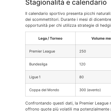
Stagionalità e calendario
Il calendario sportivo presenta picchi naturali:
dei scommettitori. Durante i mesi di dicemb
opportunità per chi utilizza strategie di hedgi
Lega / Torneo
Volume med
Premier League
250
Bundesliga
120
Ligue 1
80
Coppa del Mondo
300 (evento)
Confrontando questi dati, la Premier League 
offrono quote più volatili ma potenzialmente p