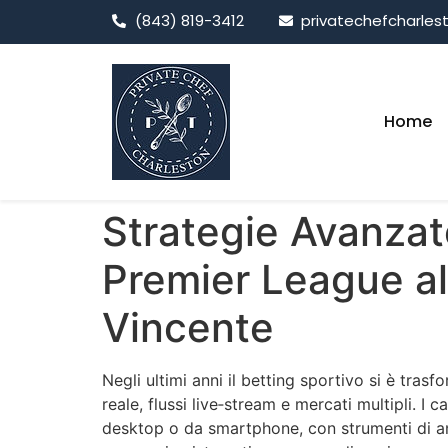
(843) 819-3412
privatechefcharle
Home
Strategie Avanzate
Premier League al
Vincente
Negli ultimi anni il betting sportivo si è tra
reale, flussi live‑stream e mercati multipli. 
desktop o da smartphone, con strumenti di ana