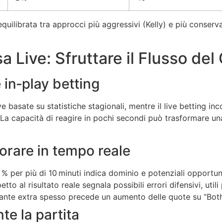
ilibrata tra approcci più aggressivi (Kelly) e più conservat
 Live: Sfruttare il Flusso del
 in‑play betting
ve basate su statistiche stagionali, mentre il live betting i
. La capacità di reagire in pochi secondi può trasformare un
orare in tempo reale
% per più di 10 minuti indica dominio e potenziali opportun
tto al risultato reale segnala possibili errori difensivi, util
accante extra spesso precede un aumento delle quote su “Bot
te la partita