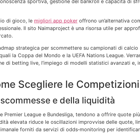
noscenza sportiva, gestione del bankroll e capacità di sfru
lio di gioco, le
migliori app poker
offrono un’alternativa co
essionale. Il sito Naimaproject è una risorsa utile per appr
rcato.
roadmap strategica per scommettere su campionati di calcio
 quali la Coppa del Mondo e la UEFA Nations League. Verranno 
e di betting live, l’impiego di modelli statistici avanzati e, i
ome Scegliere le Competizioni
 scommesse e della liquidità
 Premier League e Bundesliga, tendono a offrire quote più
dità elevata riduce le oscillazioni improvvise delle quote, l
ttimanale forniti da servizi di odds‑monitoring per identific