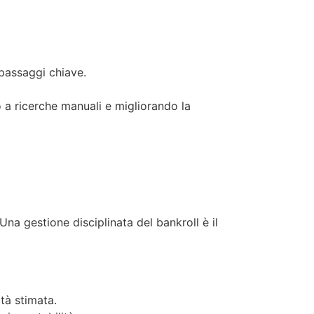
 passaggi chiave.
o a ricerche manuali e migliorando la
na gestione disciplinata del bankroll è il
ità stimata.