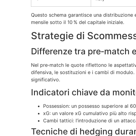
Questo schema garantisce una distribuzione equ
mensile sotto il 10 % del capitale iniziale.
Strategie di Scommessa
Differenze tra pre‑match e
Nel pre‑match le quote riflettono le aspettati
difensiva, le sostituzioni e i cambi di modulo
significativo.
Indicatori chiave da monit
Possession: un possesso superiore al 60 
xG: un valore xG cumulativo più alto rispe
Cambi tattici: l’introduzione di un att
Tecniche di hedging duran