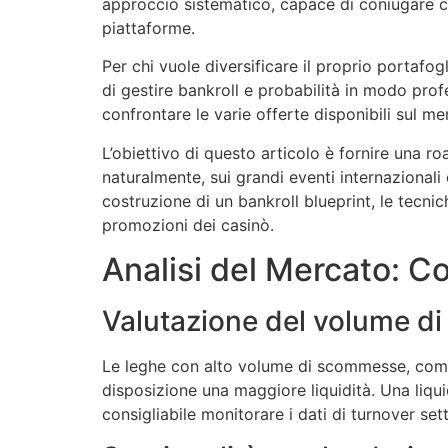
approccio sistematico, capace di coniugare co
piattaforme.
Per chi vuole diversificare il proprio portafog
di gestire bankroll e probabilità in modo prof
confrontare le varie offerte disponibili sul me
L’obiettivo di questo articolo è fornire una 
naturalmente, sui grandi eventi internazionali
costruzione di un bankroll blueprint, le tecnich
promozioni dei casinò.
Analisi del Mercato: C
Valutazione del volume di
Le leghe con alto volume di scommesse, come
disposizione una maggiore liquidità. Una liqui
consigliabile monitorare i dati di turnover se