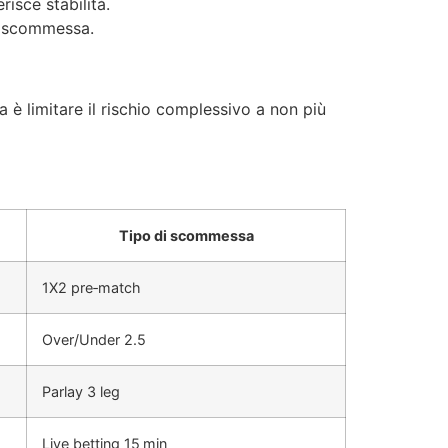
risce stabilità.
la scommessa.
è limitare il rischio complessivo a non più
Tipo di scommessa
1X2 pre‑match
Over/Under 2.5
Parlay 3 leg
Live betting 15 min