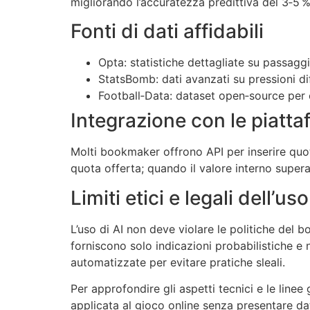
migliorando l’accuratezza predittiva del 3‑5 % 
Fonti di dati affidabili
Opta: statistiche dettagliate su passaggi,
StatsBomb: dati avanzati su pressioni di
Football‑Data: dataset open‑source per c
Integrazione con le piatta
Molti bookmaker offrono API per inserire quot
quota offerta; quando il valore interno super
Limiti etici e legali dell’u
L’uso di AI non deve violare le politiche del 
forniscono solo indicazioni probabilistiche e n
automatizzate per evitare pratiche sleali.
Per approfondire gli aspetti tecnici e le linee 
applicata al gioco online senza presentare dati