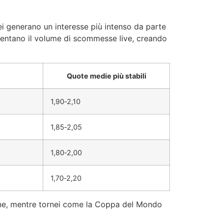
ornei generano un interesse più intenso da parte
mentano il volume di scommesse live, creando
Quote medie più stabili
1,90‑2,10
1,85‑2,05
1,80‑2,00
1,70‑2,20
mine, mentre tornei come la Coppa del Mondo