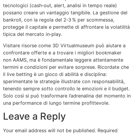
tecnologici (cash‑out, alert, analisi in tempo reale)
possano creare un vantaggio tangibile. La gestione del
bankroll, con la regola del 2‑3 % per scommessa,
protegge il capitale e permette di affrontare la volatilità
tipica del mercato in‑play.
Visitare risorse come 3D Virtualmuseum può aiutare a
confrontare offerte e a trovare i migliori bookmaker
non AAMS, ma è fondamentale leggere attentamente
termini e condizioni per evitare sorprese. Ricordate che
il live betting è un gioco di abilità e disciplina:
sperimentate le strategie illustrate con responsabilità,
tenendo sempre sotto controllo le emozioni e il budget.
Solo così si può trasformare l’adrenalina del momento in
una performance di lungo termine profittevole.
Leave a Reply
Your email address will not be published.
Required