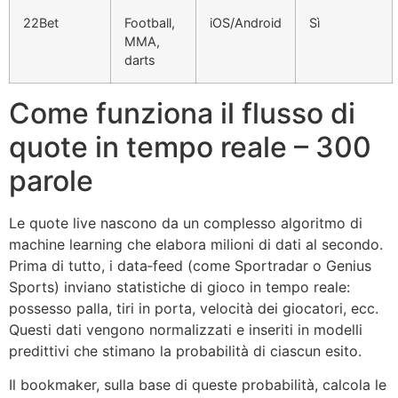
22Bet
Football,
iOS/Android
Sì
MMA,
darts
Come funziona il flusso di
quote in tempo reale – 300
parole
Le quote live nascono da un complesso algoritmo di
machine learning che elabora milioni di dati al secondo.
Prima di tutto, i data‑feed (come Sportradar o Genius
Sports) inviano statistiche di gioco in tempo reale:
possesso palla, tiri in porta, velocità dei giocatori, ecc.
Questi dati vengono normalizzati e inseriti in modelli
predittivi che stimano la probabilità di ciascun esito.
Il bookmaker, sulla base di queste probabilità, calcola le