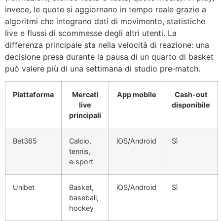
invece, le quote si aggiornano in tempo reale grazie a
algoritmi che integrano dati di movimento, statistiche
live e flussi di scommesse degli altri utenti. La
differenza principale sta nella velocità di reazione: una
decisione presa durante la pausa di un quarto di basket
può valere più di una settimana di studio pre‑match.
Piattaforma
Mercati
App mobile
Cash‑out
live
disponibile
principali
Bet365
Calcio,
iOS/Android
Sì
tennis,
e‑sport
Unibet
Basket,
iOS/Android
Sì
baseball,
hockey