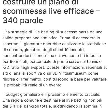
costruire un piano di
scommessa live efficace –
340 parole
Una strategia di live betting di successo parte da una
solida preparazione statistica. Prima di accendere lo
schermo, il giocatore dovrebbe analizzare le statistiche
di squadra/giocatore degli ultimi 10 incontri,
concentrandosi su metriche chiave come tiri in porta
per 90 minuti, percentuale di prime serve nel tennis o
K/D ratio negli e‑sport. Queste informazioni, reperibili su
siti di analisi sportiva o su 3D Virtualmuseum come
risorsa di riferimento, costituiscono la base per valutare
la probabilità reale di un evento.
Il budget giornaliero è il prossimo elemento cruciale.
Una regola comune è destinare al live betting non più
del 5 % del bankroll totale, suddividendo la somma in