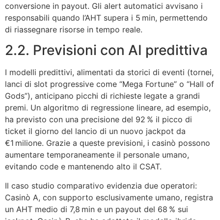
conversione in payout. Gli alert automatici avvisano i
responsabili quando l’AHT supera i 5 min, permettendo
di riassegnare risorse in tempo reale.
2.2. Previsioni con AI predittiva
I modelli predittivi, alimentati da storici di eventi (tornei,
lanci di slot progressive come “Mega Fortune” o “Hall of
Gods”), anticipano picchi di richieste legate a grandi
premi. Un algoritmo di regressione lineare, ad esempio,
ha previsto con una precisione del 92 % il picco di
ticket il giorno del lancio di un nuovo jackpot da
€1 milione. Grazie a queste previsioni, i casinò possono
aumentare temporaneamente il personale umano,
evitando code e mantenendo alto il CSAT.
Il caso studio comparativo evidenzia due operatori:
Casinò A, con supporto esclusivamente umano, registra
un AHT medio di 7,8 min e un payout del 68 % sui