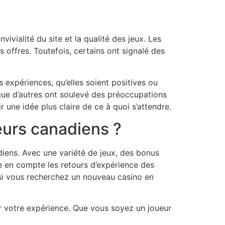
ivialité du site et la qualité des jeux. Les
 offres. Toutefois, certains ont signalé des
 expériences, qu’elles soient positives ou
 que d’autres ont soulevé des préoccupations
ir une idée plus claire de ce à quoi s’attendre.
ueurs canadiens ?
diens. Avec une variété de jeux, des bonus
re en compte les retours d’expérience des
, si vous recherchez un nouveau casino en
ser votre expérience. Que vous soyez un joueur