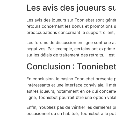
Les avis des joueurs s
Les avis des joueurs sur Tooniebet sont généra
retours concernant les bonus et promotions son
préoccupations concernant le support client, 
Les forums de discussion en ligne sont une aut
négatives. Par exemple, certains ont exprimé 
sur les délais de traitement des retraits. Il es
Conclusion : Tooniebet 
En conclusion, le casino Tooniebet présente p
intéressants et une interface conviviale, il m
autres joueurs, notamment en ce qui concerne 
ligne, Tooniebet pourrait être une option vala
Enfin, n’oubliez pas de vérifier les dernières
occasionnel ou un habitué, Tooniebet a le pote