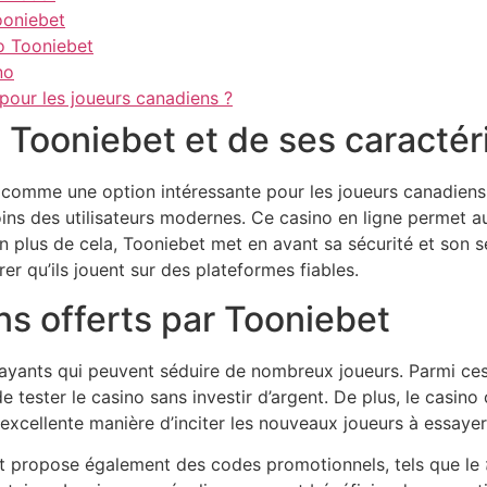
ooniebet
no Tooniebet
no
 pour les joueurs canadiens ?
 Tooniebet et de ses caractér
comme une option intéressante pour les joueurs canadiens.
oins des utilisateurs modernes. Ce casino en ligne permet a
En plus de cela, Tooniebet met en avant sa sécurité et son s
er qu’ils jouent sur des plateformes fiables.
s offerts par Tooniebet
ants qui peuvent séduire de nombreux joueurs. Parmi ces 
e tester le casino sans investir d’argent. De plus, le casino
e excellente manière d’inciter les nouveaux joueurs à essayer
et propose également des codes promotionnels, tels que le