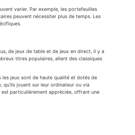
vent varier. Par exemple, les portefeuilles
caires peuvent nécessiter plus de temps. Les
écifiques.
, de jeux de table et de jeux en direct, il y a
eux titres populaires, allant des classiques
 les jeux sont de haute qualité et dotés de
qu’ils jouent sur leur ordinateur ou via
t est particulièrement appréciée, offrant une