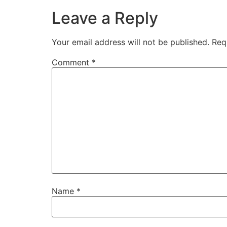
Leave a Reply
Your email address will not be published.
Req
Comment
*
Name
*