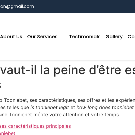
ston@gmail.com
About Us
Our Services
Testimonials
Gallery
Co
aut-il la peine d’être e
s
no Tooniebet, ses caractéristiques, ses offres et les expér
es telles que
is tooniebet legit
et
how long does tooniebet
ino Tooniebet mérite votre attention et votre temps.
es caractéristiques principales
oniebet