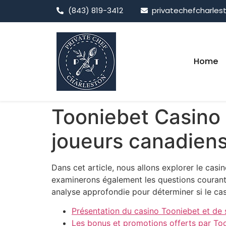
(843) 819-3412
privatechefcharle
Home
Tooniebet Casino v
joueurs canadien
Dans cet article, nous allons explorer le casi
examinerons également les questions courant
analyse approfondie pour déterminer si le cas
Présentation du casino Tooniebet et de s
Les bonus et promotions offerts par To