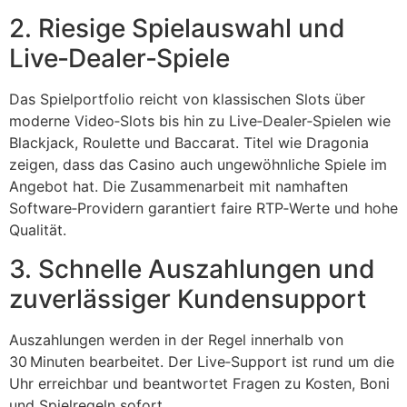
2. Riesige Spielauswahl und
Live‑Dealer‑Spiele
Das Spielportfolio reicht von klassischen Slots über
moderne Video‑Slots bis hin zu Live‑Dealer‑Spielen wie
Blackjack, Roulette und Baccarat. Titel wie Dragonia
zeigen, dass das Casino auch ungewöhnliche Spiele im
Angebot hat. Die Zusammenarbeit mit namhaften
Software‑Providern garantiert faire RTP‑Werte und hohe
Qualität.
3. Schnelle Auszahlungen und
zuverlässiger Kundensupport
Auszahlungen werden in der Regel innerhalb von
30 Minuten bearbeitet. Der Live‑Support ist rund um die
Uhr erreichbar und beantwortet Fragen zu Kosten, Boni
und Spielregeln sofort.