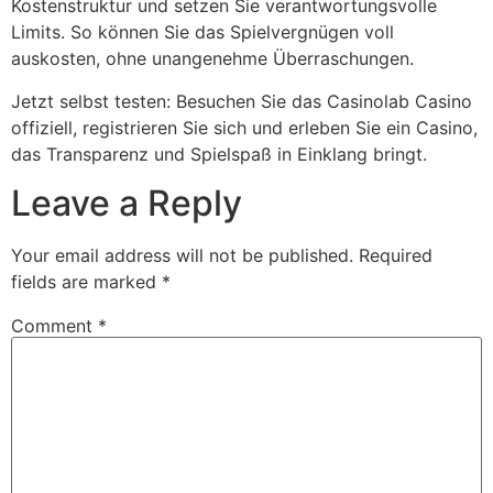
Kostenstruktur und setzen Sie verantwortungsvolle
Limits. So können Sie das Spielvergnügen voll
auskosten, ohne unangenehme Überraschungen.
Jetzt selbst testen: Besuchen Sie das Casinolab Casino
offiziell, registrieren Sie sich und erleben Sie ein Casino,
das Transparenz und Spielspaß in Einklang bringt.
Leave a Reply
Your email address will not be published.
Required
fields are marked
*
Comment
*