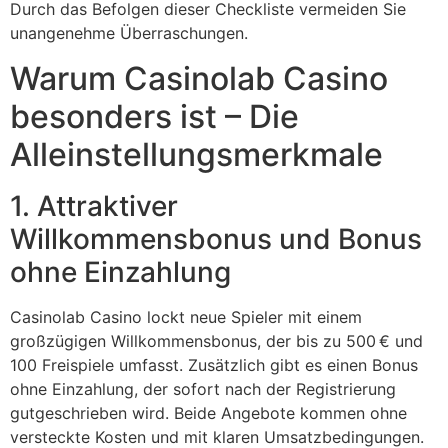
Durch das Befolgen dieser Checkliste vermeiden Sie
unangenehme Überraschungen.
Warum Casinolab Casino
besonders ist – Die
Alleinstellungsmerkmale
1. Attraktiver
Willkommensbonus und Bonus
ohne Einzahlung
Casinolab Casino lockt neue Spieler mit einem
großzügigen Willkommensbonus, der bis zu 500 € und
100 Freispiele umfasst. Zusätzlich gibt es einen Bonus
ohne Einzahlung, der sofort nach der Registrierung
gutgeschrieben wird. Beide Angebote kommen ohne
versteckte Kosten und mit klaren Umsatzbedingungen.