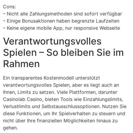
Cons:
– Nicht alle Zahlungsmethoden sind sofort verfügbar
– Einige Bonusaktionen haben begrenzte Laufzeiten
– Keine eigene mobile App, nur responsive Webseite
Verantwortungsvolles
Spielen – So bleiben Sie im
Rahmen
Ein transparentes Kostenmodell unterstützt
verantwortungsvolles Spielen, aber es liegt auch an
Ihnen, Limits zu setzen. Viele Plattformen, darunter
Casinolab Casino, bieten Tools wie Einzahlungslimits,
Verlustlimits und Selbstausschlussoptionen. Nutzen Sie
diese Funktionen, um Ihr Spielverhalten zu steuern und
nicht über Ihre finanziellen Möglichkeiten hinaus zu
gehen.