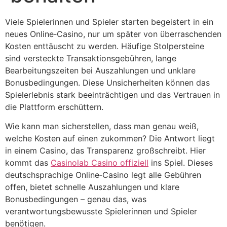
Viele Spielerinnen und Spieler starten begeistert in ein
neues Online‑Casino, nur um später von überraschenden
Kosten enttäuscht zu werden. Häufige Stolpersteine
sind versteckte Transaktionsgebühren, lange
Bearbeitungszeiten bei Auszahlungen und unklare
Bonusbedingungen. Diese Unsicherheiten können das
Spielerlebnis stark beeinträchtigen und das Vertrauen in
die Plattform erschüttern.
Wie kann man sicherstellen, dass man genau weiß,
welche Kosten auf einen zukommen? Die Antwort liegt
in einem Casino, das Transparenz großschreibt. Hier
kommt das
Casinolab Casino offiziell
ins Spiel. Dieses
deutschsprachige Online‑Casino legt alle Gebühren
offen, bietet schnelle Auszahlungen und klare
Bonusbedingungen – genau das, was
verantwortungsbewusste Spielerinnen und Spieler
benötigen.