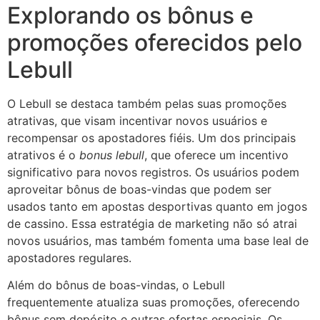
Explorando os bônus e
promoções oferecidos pelo
Lebull
O Lebull se destaca também pelas suas promoções
atrativas, que visam incentivar novos usuários e
recompensar os apostadores fiéis. Um dos principais
atrativos é o
bonus lebull
, que oferece um incentivo
significativo para novos registros. Os usuários podem
aproveitar bônus de boas-vindas que podem ser
usados tanto em apostas desportivas quanto em jogos
de cassino. Essa estratégia de marketing não só atrai
novos usuários, mas também fomenta uma base leal de
apostadores regulares.
Além do bônus de boas-vindas, o Lebull
frequentemente atualiza suas promoções, oferecendo
bônus sem depósito e outras ofertas especiais. Os