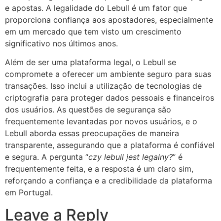
e apostas. A legalidade do Lebull é um fator que
proporciona confiança aos apostadores, especialmente
em um mercado que tem visto um crescimento
significativo nos últimos anos.
Além de ser uma plataforma legal, o Lebull se
compromete a oferecer um ambiente seguro para suas
transações. Isso inclui a utilização de tecnologias de
criptografia para proteger dados pessoais e financeiros
dos usuários. As questões de segurança são
frequentemente levantadas por novos usuários, e o
Lebull aborda essas preocupações de maneira
transparente, assegurando que a plataforma é confiável
e segura. A pergunta “
czy lebull jest legalny?
” é
frequentemente feita, e a resposta é um claro sim,
reforçando a confiança e a credibilidade da plataforma
em Portugal.
Leave a Reply