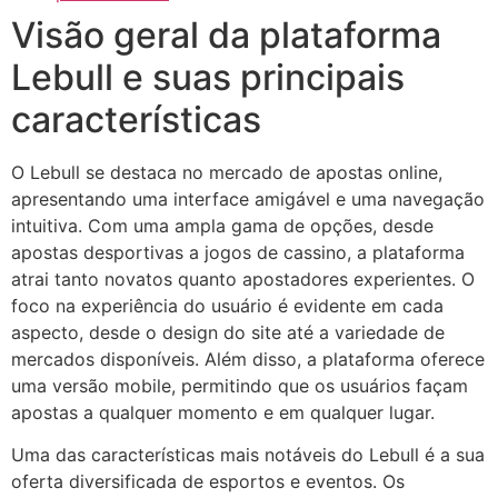
Visão geral da plataforma
Lebull e suas principais
características
O Lebull se destaca no mercado de apostas online,
apresentando uma interface amigável e uma navegação
intuitiva. Com uma ampla gama de opções, desde
apostas desportivas a jogos de cassino, a plataforma
atrai tanto novatos quanto apostadores experientes. O
foco na experiência do usuário é evidente em cada
aspecto, desde o design do site até a variedade de
mercados disponíveis. Além disso, a plataforma oferece
uma versão mobile, permitindo que os usuários façam
apostas a qualquer momento e em qualquer lugar.
Uma das características mais notáveis do Lebull é a sua
oferta diversificada de esportos e eventos. Os