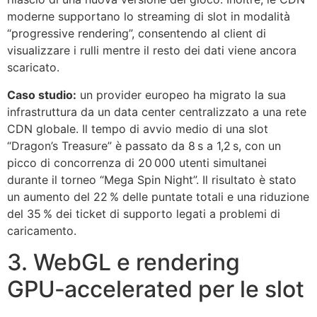
moderne supportano lo streaming di slot in modalità
“progressive rendering”, consentendo al client di
visualizzare i rulli mentre il resto dei dati viene ancora
scaricato.
Caso studio:
un provider europeo ha migrato la sua
infrastruttura da un data center centralizzato a una rete
CDN globale. Il tempo di avvio medio di una slot
“Dragon’s Treasure” è passato da 8 s a 1,2 s, con un
picco di concorrenza di 20 000 utenti simultanei
durante il torneo “Mega Spin Night”. Il risultato è stato
un aumento del 22 % delle puntate totali e una riduzione
del 35 % dei ticket di supporto legati a problemi di
caricamento.
3. WebGL e rendering
GPU‑accelerated per le slot