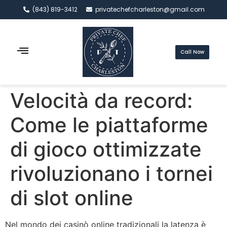
(843) 819-3412
privatechefcharleston@gmail.com
Call Now
Velocità da record:
Come le piattaforme
di gioco ottimizzate
rivoluzionano i tornei
di slot online
Nel mondo dei casinò online tradizionali la latenza è