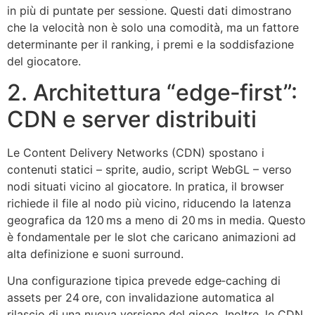
in più di puntate per sessione. Questi dati dimostrano
che la velocità non è solo una comodità, ma un fattore
determinante per il ranking, i premi e la soddisfazione
del giocatore.
2. Architettura “edge‑first”:
CDN e server distribuiti
Le Content Delivery Networks (CDN) spostano i
contenuti statici – sprite, audio, script WebGL – verso
nodi situati vicino al giocatore. In pratica, il browser
richiede il file al nodo più vicino, riducendo la latenza
geografica da 120 ms a meno di 20 ms in media. Questo
è fondamentale per le slot che caricano animazioni ad
alta definizione e suoni surround.
Una configurazione tipica prevede edge‑caching di
assets per 24 ore, con invalidazione automatica al
rilascio di una nuova versione del gioco. Inoltre, le CDN