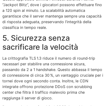
“Jackpot Blitz”, dove i giocatori possono effettuare fino
a 120 spin al minuto. La scalabilità automatica
garantisce che il server mantenga sempre una capacità
di risposta adeguata, preservando l’integrità della
classifica in tempo reale.
5. Sicurezza senza
sacrificare la velocità
La crittografia TLS 1.3 riduce il numero di round‑trip
necessari per stabilire una connessione sicura,
passando da 2 a 1 handshake. Questo abbassa il tempo
di connessione di circa 30 %, un vantaggio cruciale per i
tornei dove ogni secondo conta. Inoltre, le CDN
integrate offrono protezione DDoS con scrubbing
center che filtra il traffico malevolo prima che
raggiunga il server di gioco.