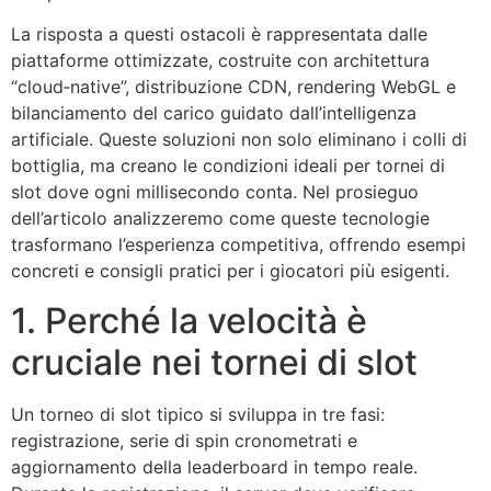
La risposta a questi ostacoli è rappresentata dalle
piattaforme ottimizzate, costruite con architettura
“cloud‑native”, distribuzione CDN, rendering WebGL e
bilanciamento del carico guidato dall’intelligenza
artificiale. Queste soluzioni non solo eliminano i colli di
bottiglia, ma creano le condizioni ideali per tornei di
slot dove ogni millisecondo conta. Nel prosieguo
dell’articolo analizzeremo come queste tecnologie
trasformano l’esperienza competitiva, offrendo esempi
concreti e consigli pratici per i giocatori più esigenti.
1. Perché la velocità è
cruciale nei tornei di slot
Un torneo di slot tipico si sviluppa in tre fasi:
registrazione, serie di spin cronometrati e
aggiornamento della leaderboard in tempo reale.