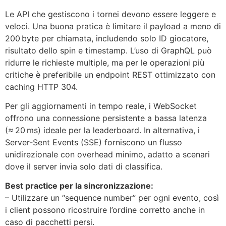
Le API che gestiscono i tornei devono essere leggere e
veloci. Una buona pratica è limitare il payload a meno di
200 byte per chiamata, includendo solo ID giocatore,
risultato dello spin e timestamp. L’uso di GraphQL può
ridurre le richieste multiple, ma per le operazioni più
critiche è preferibile un endpoint REST ottimizzato con
caching HTTP 304.
Per gli aggiornamenti in tempo reale, i WebSocket
offrono una connessione persistente a bassa latenza
(≈ 20 ms) ideale per la leaderboard. In alternativa, i
Server‑Sent Events (SSE) forniscono un flusso
unidirezionale con overhead minimo, adatto a scenari
dove il server invia solo dati di classifica.
Best practice per la sincronizzazione:
– Utilizzare un “sequence number” per ogni evento, così
i client possono ricostruire l’ordine corretto anche in
caso di pacchetti persi.