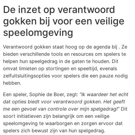
De inzet op verantwoord
gokken bij voor een veilige
speelomgeving
Verantwoord gokken staat hoog op de agenda bij . Ze
bieden verschillende tools en resources om spelers te
helpen hun speelgedrag in de gaten te houden. Dit
omvat limieten op stortingen en speeltijd, evenals
zelfuitsluitingsopties voor spelers die een pauze nodig
hebben.
Een speler, Sophie de Boer, zegt:
“Ik waardeer het echt
dat opties biedt voor verantwoord gokken. Het geeft
me een gevoel van controle over mijn spelgedrag!”
Dit
soort initiatieven zijn belangrijk om een veilige
speelomgeving te waarborgen en zorgen ervoor dat
spelers zich bewust zijn van hun spelgedrag.