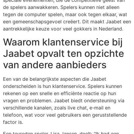
de spelers aanwakkeren. Spelers kunnen niet alleen
tegen de computer spelen, maar ook tegen elkaar, wat
een gemeenschapsgevoel creëert. Dit maakt Jaabet een
aantrekkelijke keuze voor veel gokkers in Nederland.
Waarom klantenservice bij
Jaabet opvalt ten opzichte
van andere aanbieders
Een van de belangrijkste aspecten die Jaabet
onderscheiden is hun klantenservice. Spelers kunnen
rekenen op een snelle en efficiënte reactie op hun
vragen en problemen. Jaabet biedt ondersteuning via
verschillende kanalen, zoals live chat, e-mail en
telefoon, wat voor veel gebruikers een geruststellende
factor is.
Een tevreden speler, Lisa Jansen, deelt:
“Ik had een