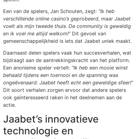
Een van de spelers, Jan Schouten, zegt:
“Ik heb
verschillende online casino’s geprobeerd, maar Jaabet
voelt als mijn tweede thuis. De community is geweldig
en ik voel me altijd welkom!”
Dit gevoel van
gemeenschappelijkheid is iets dat Jaabet uniek maakt.
Daarnaast delen spelers vaak hun succesverhalen, wat
bijdraagt aan de aantrekkingskracht van het platform.
Een anonieme speler vertelt:
“Ik heb een mooie winst
behaald tijdens een toernooi en de spanning was
ongeëvenaard. Jaabet heeft echt een geweldige sfeer!”
Dit soort verhalen zorgen ervoor dat andere spelers
ook geïnteresseerd raken in het deelnemen aan de
actie.
Jaabet’s innovatieve
technologie en