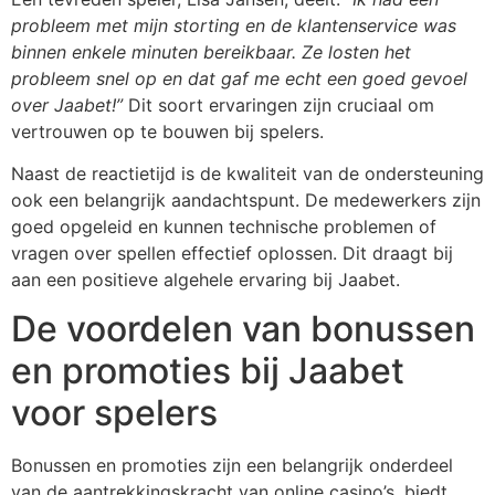
probleem met mijn storting en de klantenservice was
binnen enkele minuten bereikbaar. Ze losten het
probleem snel op en dat gaf me echt een goed gevoel
over Jaabet!”
Dit soort ervaringen zijn cruciaal om
vertrouwen op te bouwen bij spelers.
Naast de reactietijd is de kwaliteit van de ondersteuning
ook een belangrijk aandachtspunt. De medewerkers zijn
goed opgeleid en kunnen technische problemen of
vragen over spellen effectief oplossen. Dit draagt bij
aan een positieve algehele ervaring bij Jaabet.
De voordelen van bonussen
en promoties bij Jaabet
voor spelers
Bonussen en promoties zijn een belangrijk onderdeel
van de aantrekkingskracht van online casino’s. biedt