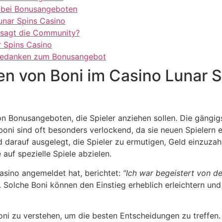
 bei Bonusangeboten
unar Spins Casino
 sagt die Community?
r Spins Casino
Gedanken zum Bonusangebot
en von Boni im Casino Lunar 
von Bonusangeboten, die Spieler anziehen sollen. Die gängi
oni sind oft besonders verlockend, da sie neuen Spielern 
 darauf ausgelegt, die Spieler zu ermutigen, Geld einzuzah
 auf spezielle Spiele abzielen.
Casino angemeldet hat, berichtet:
“Ich war begeistert von d
. Solche Boni können den Einstieg erheblich erleichtern un
Boni zu verstehen, um die besten Entscheidungen zu treffen