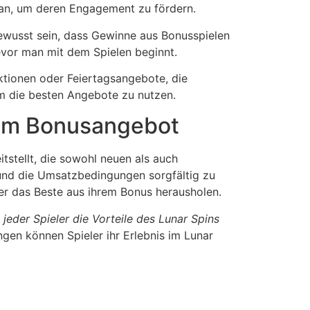
 an, um deren Engagement zu fördern.
bewusst sein, dass Gewinne aus Bonusspielen
evor man mit dem Spielen beginnt.
ktionen oder Feiertagsangebote, die
um die besten Angebote zu nutzen.
um Bonusangebot
stellt, die sowohl neuen als auch
und die Umsatzbedingungen sorgfältig zu
r das Beste aus ihrem Bonus herausholen.
 jeder Spieler die Vorteile des Lunar Spins
en können Spieler ihr Erlebnis im Lunar