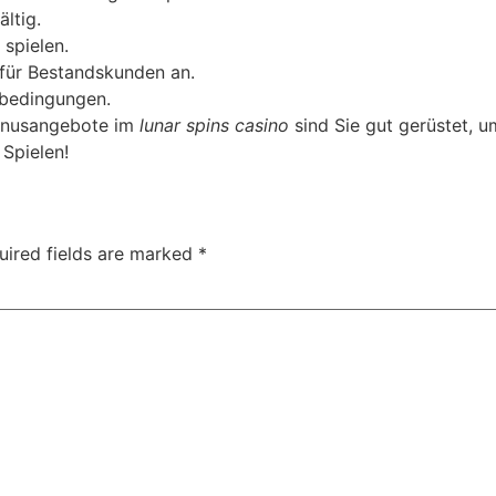
ltig.
 spielen.
für Bestandskunden an.
zbedingungen.
Bonusangebote im
lunar spins casino
sind Sie gut gerüstet, u
 Spielen!
uired fields are marked
*