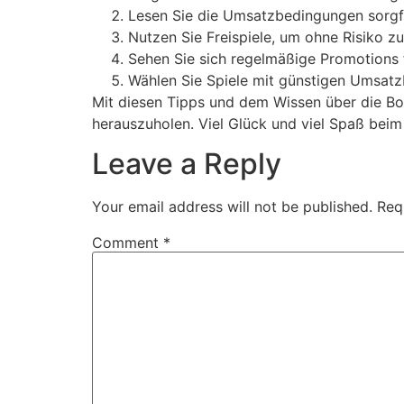
Lesen Sie die Umsatzbedingungen sorgfä
Nutzen Sie Freispiele, um ohne Risiko zu
Sehen Sie sich regelmäßige Promotions 
Wählen Sie Spiele mit günstigen Umsat
Mit diesen Tipps und dem Wissen über die 
herauszuholen. Viel Glück und viel Spaß beim
Leave a Reply
Your email address will not be published.
Req
Comment
*