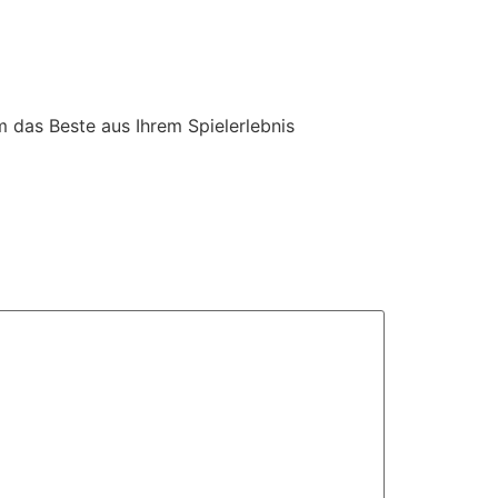
m das Beste aus Ihrem Spielerlebnis