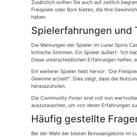
Zusätzlich sollten Sie auch auf zeitlich beg
Freispiele oder Boni bieten, die Ihre Gewinnc
haben.
Spielerfahrungen und 
Die Meinungen der Spieler im Lunar Spins Casi
kritische Stimmen. Ein Spieler äußert:
“Ich ha
Diese unterschiedlichen Erfahrungen helfen, 
Ein weiterer Spieler hebt hervor:
“Die Freispi
Gewinne erzielt!”
. Dies zeigt, dass die Nutzu
herauszuholen.
Die Community-Foren sind voll von wertvollen
auszutauschen, um von deren Erfahrungen zu 
Häufig gestellte Frage
Bei der Wahl der besten Bonusangebote im Luna